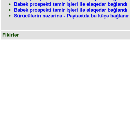
Babək prospekti təmir işləri ilə əlaqədar bağlandı
Babək prospekti təmir işləri ilə əlaqədar bağlandı
Sürücülərin nəzərinə - Paytaxtda bu küçə bağlanır
Fikirlər