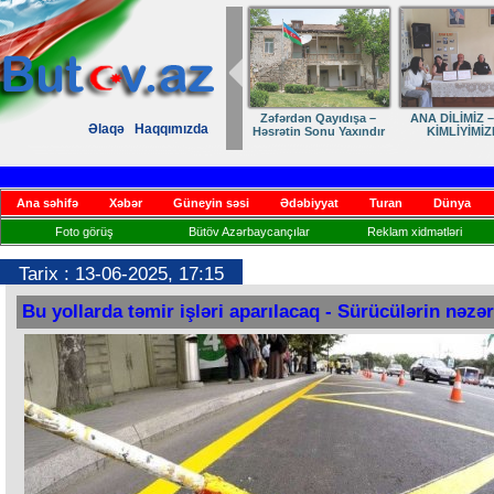
A DİLİMİZ – MİLLİ
Ruhumuzun manifesti
Dostumuza sürpriz
Elmanı
Əlaqə
Haqqımızda
KİMLİYİMİZDİR
yubiley təbriki
Ana səhifə
Xəbər
Güneyin səsi
Ədəbiyyat
Turan
Dünya
Foto görüş
Bütöv Azərbaycançılar
Reklam xidmətləri
Tarix : 13-06-2025, 17:15
Bu yollarda təmir işləri aparılacaq - Sürücülərin nəzər