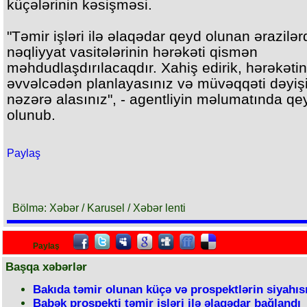
küçələrinin kəsişməsi.
"Təmir işləri ilə əlaqədar qeyd olunan ərazilər
nəqliyyat vasitələrinin hərəkəti qismən
məhdudlaşdırılacaqdır. Xahiş edirik, hərəkətin
əvvəlcədən planlayasınız və müvəqqəti dəyişik
nəzərə alasınız", - agentliyin məlumatında qe
olunub.
Paylaş
Bölmə: Xəbər / Karusel / Xəbər lenti
Paylaş
Başqa xəbərlər
Bakıda təmir olunan küçə və prospektlərin siyahıs
Babək prospekti təmir işləri ilə əlaqədar bağlandı