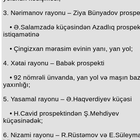
3. Nərimanov rayonu – Ziya Bünyadov prospe
• Ə.Salamzadə küçəsindən Azadlıq prospek
istiqamətinə
• Çingizxan mərasim evinin yanı, yan yol;
4. Xətai rayonu – Babək prospekti
• 92 nömrəli ünvanda, yan yol və maşın baz
yaxınlığı;
5. Yasamal rayonu – Ə.Haqverdiyev küçəsi
• H.Cavid prospektindən Ş.Mehdiyev
küçəsinədək;
6. Nizami rayonu – R.Rüstəmov və E.Süleym