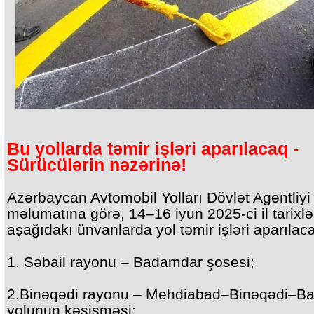
Bu yollarda təmir işləri aparılacaq -
Sürücülərin nəzərinə!
Azərbaycan Avtomobil Yolları Dövlət Agentliyi
məlumatına görə, 14–16 iyun 2025-ci il tarixlə
aşağıdakı ünvanlarda yol təmir işləri aparılac
1. Səbail rayonu – Badamdar şosesi;
2.Binəqədi rayonu – Mehdiabad–Binəqədi–Ba
yolunun kəsişməsi;