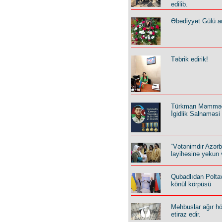
edilib.
Əbədiyyət Gülü an
Təbrik edirik!
Türkman Məmmə
İgidlik Salnaməsi
“Vətənimdir Azər
layihəsinə yekun 
Qubadlıdan Polta
könül körpüsü
Məhbuslar ağır h
etiraz edir.