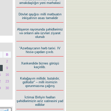
əməkdaşlığın yeni mərhələsi
Dövlət qayğısı milli mətbuatın
inkişafının əsas təməlidir
Abşeron rayonunda şəhidlərimiz
və onların ailə üzvləri ziyarət
olunub
“Azərbaycanın hərb tarixi. IV
hissə çapdan çıxıb.
B
2
Xankəndidə biznes görüşü
keçirilib.
9
5
16
Kəlağayım millidir, butalıdır,
2
23
güllüdür" – milli irsimizin
qorunmasına çağırış
9
30
İctimai Birliyin fəalları
şəhidlərimizin əziz xatirəsini yad
ediblər