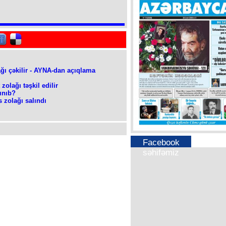
ğı çəkilir - AYNA-dan açıqlama
zolağı təşkil edilir
ınıb?
 zolağı salındı
Facebook
səhifəmiz