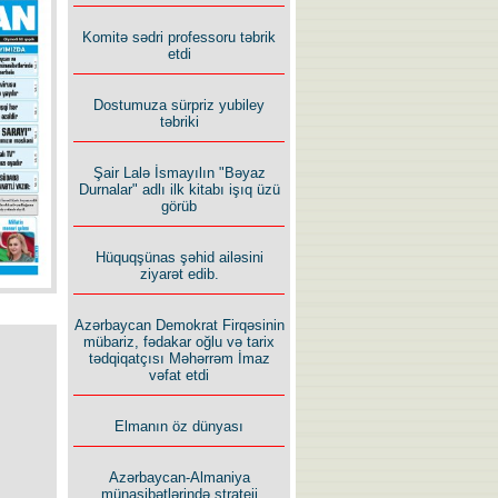
Komitə sədri professoru təbrik
etdi
Dostumuza sürpriz yubiley
təbriki
Şair Lalə İsmayılın "Bəyaz
Durnalar" adlı ilk kitabı işıq üzü
görüb
Hüquqşünas şəhid ailəsini
ziyarət edib.
Azərbaycan Demokrat Firqəsinin
mübariz, fədakar oğlu və tarix
tədqiqatçısı Məhərrəm İmaz
vəfat etdi
Elmanın öz dünyası
Azərbaycan-Almaniya
münasibətlərində strateji