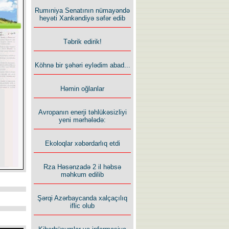
Rumıniya Senatının nümayəndə
heyəti Xankəndiyə səfər edib
Təbrik edirik!
Köhnə bir şəhəri eylədim abad...
Həmin oğlanlar
Avropanın enerji təhlükəsizliyi
yeni mərhələdə:
Ekoloqlar xəbərdarlıq etdi
Rza Həsənzadə 2 il həbsə
məhkum edilib
Şərqi Azərbaycanda xalçaçılıq
iflic olub