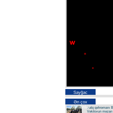
Sayğac
Ən çox
baxılanlar
Xalq qəhrəmanı B
Vəkilovun məzarı 