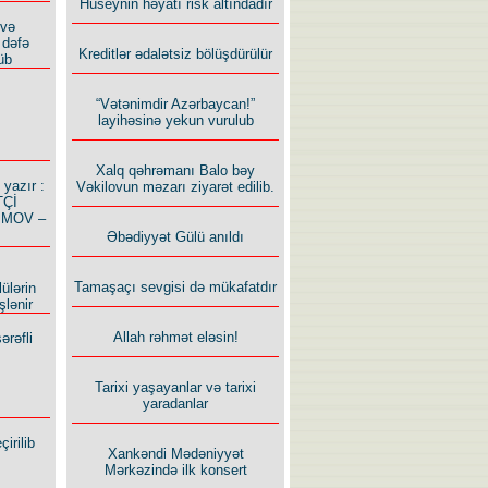
Hüseynin həyatı risk altındadır
 və
 dəfə
Kreditlər ədalətsiz bölüşdürülür
üb
“Vətənimdir Azərbaycan!”
layihəsinə yekun vurulub
Xalq qəhrəmanı Balo bəy
azır :
Vəkilovun məzarı ziyarət edilib.
TÇİ
İMOV –
Əbədiyyət Gülü anıldı
Tamaşaçı sevgisi də mükafatdır
ülərin
şlənir
Allah rəhmət eləsin!
ərəfli
Tarixi yaşayanlar və tarixi
yaradanlar
irilib
Xankəndi Mədəniyyət
Mərkəzində ilk konsert