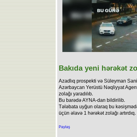
Bakıda yeni hərəkət zo
Azadlıq prospekti və Süleyman San
Azərbaycan Yerüstü Nəqliyyat Agentl
zolağı yaradılıb.
Bu barədə AYNA-dan bildirilib.
Tələbata uyğun olaraq bu kəsişmədə 
üçün əlavə 1 hərəkət zolağı artırdıq.
Paylaş