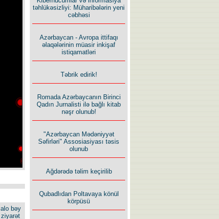
Kiberhücumlar və informasiya
təhlükəsizliyi: Müharibələrin yeni
cəbhəsi
Azərbaycan - Avropa ittifaqı
əlaqələrinin müasir inkişaf
istiqamatləri
Təbrik edirik!
Romada Azərbaycanın Birinci
Qadın Jurnalisti ilə bağlı kitab
nəşr olunub!
"Azərbaycan Mədəniyyət
Səfirləri" Assosiasiyası təsis
olunub
Ağdərədə təlim keçirilib
Qubadlıdan Poltavaya könül
körpüsü
alo bəy
ziyarət