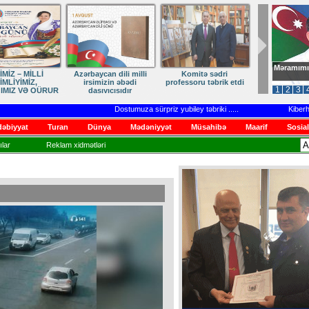
Məramımı
Komitə sədri
Zəfərdən Qayıdışa –
ANA DİLİMİZ – MİLLİ
Ruhumuzu
essoru təbrik etdi
Həsrətin Sonu Yaxındır
KİMLİYİMİZDİR
1
2
3
Dostumuza sürpriz yubiley təbriki
.....
Kiberhücuml
əbiyyat
Turan
Dünya
Mədəniyyət
Müsahibə
Maarif
Sosial
lar
Reklam xidmətləri