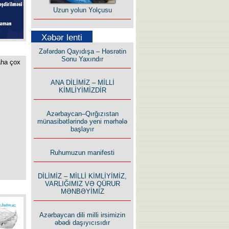
Uzun yolun Yolçusu
Xəbər lenti
Zəfərdən Qayıdışa – Həsrətin
Sonu Yaxındır
aha çox
Bu yolda mən varam!
ANA DİLİMİZ – MİLLİ
KİMLİYİMİZDİR
Azərbaycan–Qırğızıstan
münasibətlərində yeni mərhələ
başlayır
İlham İsmayıl yazır:
Ruhumuzun manifesti
DİLİMİZ – MİLLİ KİMLİYİMİZ,
VARLIĞIMIZ VƏ QÜRUR
MƏNBƏYİMİZ
Rusiyanın süqutunu qaçılmaz
Azərbaycan dili milli irsimizin
edən beş şərt
əbədi daşıyıcısıdır