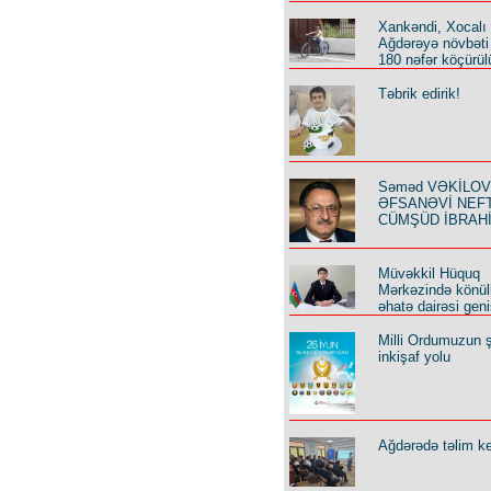
Xankəndi, Xocalı
Ağdərəyə növbəti
180 nəfər köçürül
Təbrik edirik!
Səməd VƏKİLOV y
ƏFSANƏVİ NEF
CÜMŞÜD İBRAH
Müvəkkil Hüquq
Mərkəzində könüll
əhatə dairəsi geni
Milli Ordumuzun ş
inkişaf yolu
Ağdərədə təlim keç