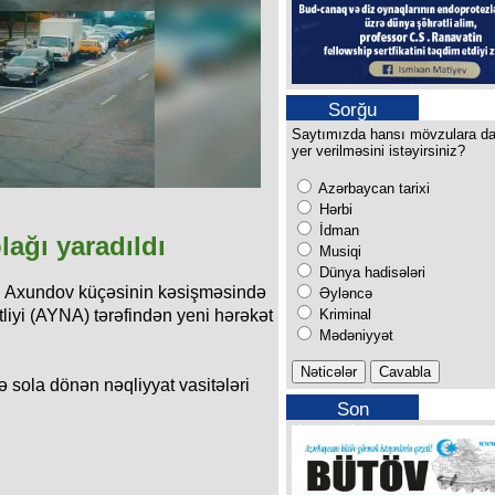
Sorğu
Saytımızda hansı mövzulara d
yer verilməsini istəyirsiniz?
Azərbaycan tarixi
Hərbi
İdman
lağı yaradıldı
Musiqi
Dünya hadisələri
i Axundov küçəsinin kəsişməsində
Əyləncə
Kriminal
iyi (AYNA) tərəfindən yeni hərəkət
Mədəniyyət
sola dönən nəqliyyat vasitələri
Son
buraxılışımız