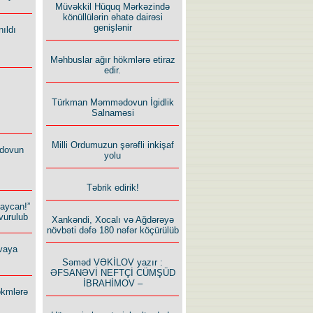
Müvəkkil Hüquq Mərkəzində
könüllülərin əhatə dairəsi
genişlənir
ıldı
Məhbuslar ağır hökmlərə etiraz
edir.
Türkman Məmmədovun İgidlik
Salnaməsi
Milli Ordumuzun şərəfli inkişaf
dovun
yolu
Təbrik edirik!
baycan!”
vurulub
Xankəndi, Xocalı və Ağdərəyə
növbəti dəfə 180 nəfər köçürülüb
vaya
Səməd VƏKİLOV yazır :
ƏFSANƏVİ NEFTÇİ CÜMŞÜD
İBRAHİMOV –
ökmlərə