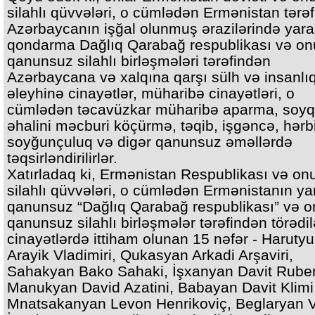
silahlı qüvvələri, o cümlədən Ermənistan tərə
Azərbaycanın işğal olunmuş ərazilərində yara
qondarma Dağlıq Qarabağ respublikası və o
qanunsuz silahlı birləşmələri tərəfindən
Azərbaycana və xalqına qarşı sülh və insanlı
əleyhinə cinayətlər, müharibə cinayətləri, o
cümlədən təcavüzkar müharibə aparma, soyqı
əhalini məcburi köçürmə, təqib, işgəncə, hərb
soyğunçuluq və digər qanunsuz əməllərdə
təqsirləndirilirlər.
Xatırladaq ki, Ermənistan Respublikası və on
silahlı qüvvələri, o cümlədən Ermənistanın ya
qanunsuz “Dağlıq Qarabağ respublikası” və 
qanunsuz silahlı birləşmələr tərəfindən törədi
cinayətlərdə ittiham olunan 15 nəfər - Haruty
Arayik Vladimiri, Qukasyan Arkadi Arşaviri,
Sahakyan Bako Sahaki, İşxanyan Davit Ruben
Manukyan David Azatini, Babayan Davit Klimi
Mnatsakanyan Levon Henrikoviç, Beglaryan Va