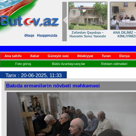
Zəfərdən Qayıdışa –
ANA DİLİMİZ –
Əlaqə
Haqqımızda
Həsrətin Sonu Yaxındır
KİMLİYİMİZ
Ana səhifə
Xəbər
Güneyin səsi
Ədəbiyyat
Turan
Dünya
Foto görüş
Bütöv Azərbaycançılar
Reklam xidmətləri
Tarix : 20-06-2025, 11:33
Bakıda ermənilərin növbəti məhkəməsi