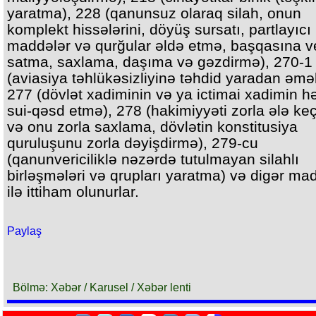
yaratma), 228 (qanunsuz olaraq silah, onun
komplekt hissələrini, döyüş sursatı, partlayıcı
maddələr və qurğular əldə etmə, başqasına 
satma, saxlama, daşıma və gəzdirmə), 270-1
(aviasiya təhlükəsizliyinə təhdid yaradan əməl
277 (dövlət xadiminin və ya ictimai xadimin h
sui-qəsd etmə), 278 (hakimiyyəti zorla ələ ke
və onu zorla saxlama, dövlətin konstitusiya
quruluşunu zorla dəyişdirmə), 279-cu
(qanunvericiliklə nəzərdə tutulmayan silahlı
birləşmələri və qrupları yaratma) və digər mad
ilə ittiham olunurlar.
Paylaş
Bölmə: Xəbər / Karusel / Xəbər lenti