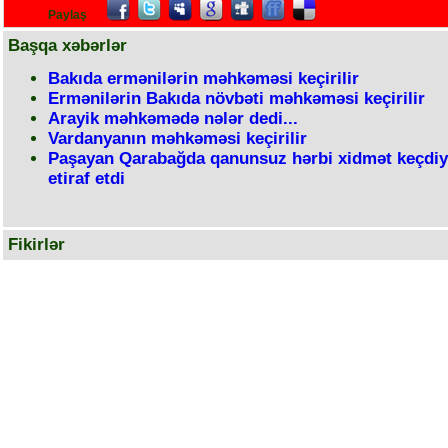
Paylaş
Başqa xəbərlər
Bakıda ermənilərin məhkəməsi keçirilir
Ermənilərin Bakıda növbəti məhkəməsi keçirilir
Arayik məhkəmədə nələr dedi...
Vardanyanın məhkəməsi keçirilir
Paşayan Qarabağda qanunsuz hərbi xidmət keçdiy
etiraf etdi
Fikirlər