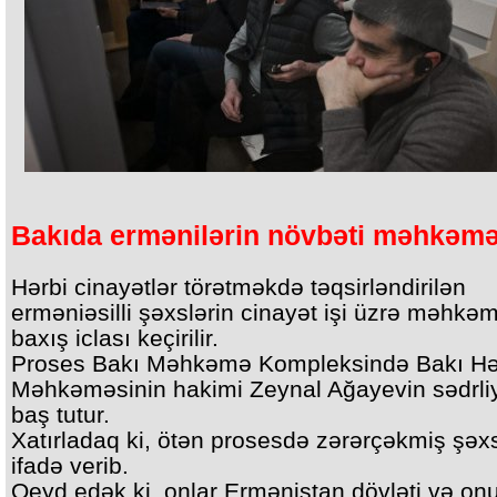
Bakıda ermənilərin növbəti məhkəmə
Hərbi cinayətlər törətməkdə təqsirləndirilən
erməniəsilli şəxslərin cinayət işi üzrə məhkə
baxış iclası keçirilir.
Proses Bakı Məhkəmə Kompleksində Bakı Hə
Məhkəməsinin hakimi Zeynal Ağayevin sədrliyi
baş tutur.
Xatırladaq ki, ötən prosesdə zərərçəkmiş şəxs
ifadə verib.
Qeyd edək ki, onlar Ermənistan dövləti və on