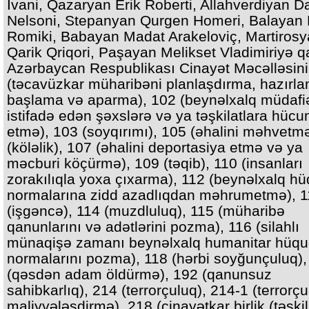
İvani, Qazaryan Erik Roberti, Allahverdiyan Da
Nelsoni, Stepanyan Qurgen Homeri, Balayan
Romiki, Babayan Madat Arakeloviç, Martiros
Qarik Qriqori, Paşayan Melikset Vladimiriyə q
Azərbaycan Respublikası Cinayət Məcəlləsin
(təcavüzkar müharibəni planlaşdırma, hazırl
başlama və aparma), 102 (beynəlxalq müdaf
istifadə edən şəxslərə və ya təşkilatlara hüc
etmə), 103 (soyqırımı), 105 (əhalini məhvetm
(köləlik), 107 (əhalini deportasiya etmə və ya
məcburi köçürmə), 109 (təqib), 110 (insanları
zorakılıqla yoxa çıxarma), 112 (beynəlxalq h
normalarına zidd azadlıqdan məhrumetmə), 
(işgəncə), 114 (muzdluluq), 115 (müharibə
qanunlarını və adətlərini pozma), 116 (silahlı
münaqişə zamanı beynəlxalq humanitar hüq
normalarını pozma), 118 (hərbi soyğunçuluq),
(qəsdən adam öldürmə), 192 (qanunsuz
sahibkarlıq), 214 (terrorçuluq), 214-1 (terrorç
maliyyələşdirmə), 218 (cinayətkar birlik (təşkil