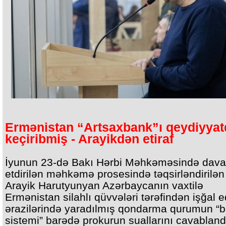
Ermənistan “Artsaxbank”ı qeydiyya
keçiribmiş - Arayikdən etiraf
İyunun 23-də Bakı Hərbi Məhkəməsində dav
etdirilən məhkəmə prosesində təqsirləndirilən
Arayik Harutyunyan Azərbaycanın vaxtilə
Ermənistan silahlı qüvvələri tərəfindən işğal e
ərazilərində yaradılmış qondarma qurumun “
sistemi” barədə prokurun suallarını cavablandı