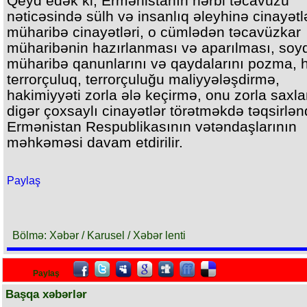
Qeyd edək ki, Ermənistanın hərbi təcavüzü
nəticəsində sülh və insanlıq əleyhinə cinayətl
müharibə cinayətləri, o cümlədən təcavüzkar
müharibənin hazırlanması və aparılması, soyq
müharibə qanunlarını və qaydalarını pozma, 
terrorçuluq, terrorçuluğu maliyyələşdirmə,
hakimiyyəti zorla ələ keçirmə, onu zorla saxl
digər çoxsaylı cinayətlər törətməkdə təqsirlənd
Ermənistan Respublikasının vətəndaşlarının
məhkəməsi davam etdirilir.
Paylaş
Bölmə: Xəbər / Karusel / Xəbər lenti
Paylaş
Başqa xəbərlər