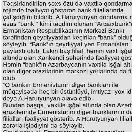
Təqsirləndirilən şəxs özü də vaxtilə qondarm
rejimdə fəaliyyət göstərən bank filiallarında
çalışdığını bildirib. A.Harutyunyan qondarma r
əsas “bankı” kimi təqdim olunan “Artsaxbank”
Ermənistan Respublikasının Mərkəzi Bankı
tərəfindən qeydiyyatdan keçirilən “bank” old
söyləyib. “Bank”ın qeydiyyat yeri Ermənistan
paytaxtı olub. Lakin baş filialı həmin vaxt işğa
altında olan Xankəndi şəhərində fəaliyyət göst
Həmin “bank”ın Azərbaycanın vaxtilə işğal alt
olan digər ərazilərinin mərkəzi yerlərində də fil
olub.
“O bankın Ermənistanın digər bankları ilə
müqayisədə heç bir üstünlüyü, imtiyazı yox idi
deyə A.Harutyunyan əlavə edib.
Bundan başqa, vaxtilə işğal altında olan Azə
ərazilərində Ermənistanın digər banklarının d
filialları fəaliyyət göstərib. A.Harutyunyan filial
zərərlə işlədiyini də söyləyib.