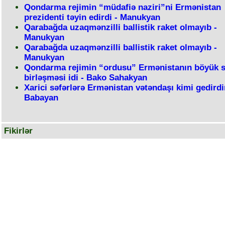
Qondarma rejimin “müdafiə naziri”ni Ermənistan
prezidenti təyin edirdi - Manukyan
Qarabağda uzaqmənzilli ballistik raket olmayıb -
Manukyan
Qarabağda uzaqmənzilli ballistik raket olmayıb -
Manukyan
Qondarma rejimin “ordusu” Ermənistanın böyük si
birləşməsi idi - Bako Sahakyan
Xarici səfərlərə Ermənistan vətəndaşı kimi gedirdi
Babayan
Fikirlər