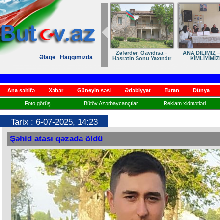
Zəfərdən Qayıdışa –
ANA DİLİMİZ – MİLLİ
Ruhumuzun manifesti
Do
Əlaqə
Haqqımızda
Həsrətin Sonu Yaxındır
KİMLİYİMİZDİR
Ana səhifə
Xəbər
Güneyin səsi
Ədəbiyyat
Turan
Dünya
Foto görüş
Bütöv Azərbaycançılar
Reklam xidmətləri
Tarix : 6-07-2025, 14:23
Şəhid atası qəzada öldü