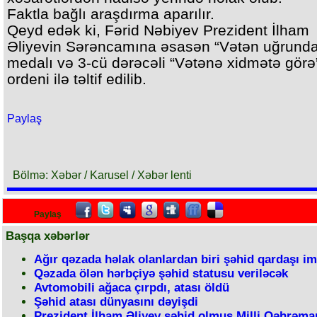
Faktla bağlı araşdırma aparılır.
Qeyd edək ki, Fərid Nəbiyev Prezident İlham
Əliyevin Sərəncamına əsasən “Vətən uğrunda
medalı və 3-cü dərəcəli “Vətənə xidmətə görə
ordeni ilə təltif edilib.
Paylaş
Bölmə: Xəbər / Karusel / Xəbər lenti
Paylaş
Başqa xəbərlər
Ağır qəzada həlak olanlardan biri şəhid qardaşı im
Qəzada ölən hərbçiyə şəhid statusu veriləcək
Avtomobili ağaca çırpdı, atası öldü
Şəhid atası dünyasını dəyişdi
Prezident İlham Əliyev şəhid olmuş Milli Qəhrəm