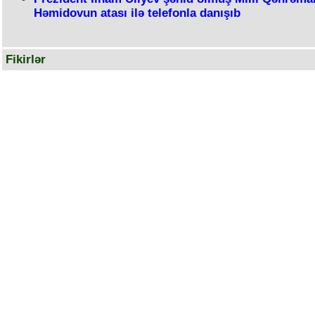
Həmidovun atası ilə telefonla danışıb
Fikirlər