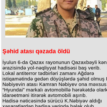
Şəhid atası qəzada öldü
İyulun 6-da Qazax rayonunun Qazaxbəyli kən
ərazisində yol-nəqliyyat hadisəsi baş verib.
Lokal antiterror tədbirləri zamanı Ağdərə
istiqamətində gedən döyüşlərdə şəhid olmuş 
Nəbiyevin atası Kamran Nəbiyev ona məxsus
“Hyundai” markalı avtomobillə hərəkətdə olar
idarəetməni itirərək avtomobili aşırıb.
Hadisə nəticəsində sürücü K.Nəbiyəv aldığı
xəsarətlərdən hadisə yerində həlak olub.