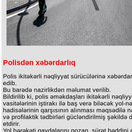
Polisdən xəbərdarlıq
Polis ikitəkərli nəqliyyat sürücülərinə xəbərdar
edib.
Bu barədə nazirlikdən məlumat verilib.
Bildirilib ki, polis əməkdaşları ikitəkərli nəqliyy
vasitələrinin iştirakı ilə baş verə biləcək yol-n
hadisələrinin qarşısının alınması məqsədilə n
və profilaktik tədbirləri gücləndirilmiş şəkild
etdirir.
Yol hərəkəti qaydalarını pozan, sürət həddini 