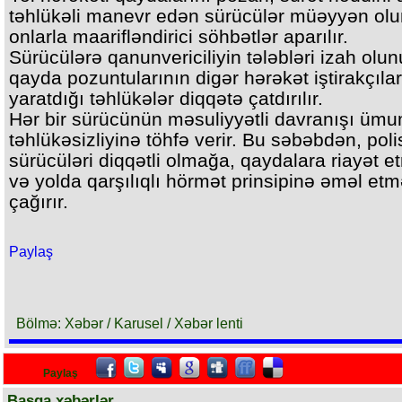
təhlükəli manevr edən sürücülər müəyyən olu
onlarla maarifləndirici söhbətlər aparılır.
Sürücülərə qanunvericiliyin tələbləri izah olun
qayda pozuntularının digər hərəkət iştirakçıla
yaratdığı təhlükələr diqqətə çatdırılır.
Hər bir sürücünün məsuliyyətli davranışı ümu
təhlükəsizliyinə töhfə verir. Bu səbəbdən, poli
sürücüləri diqqətli olmağa, qaydalara riayət 
və yolda qarşılıqlı hörmət prinsipinə əməl et
çağırır.
Paylaş
Bölmə: Xəbər / Karusel / Xəbər lenti
Paylaş
Başqa xəbərlər