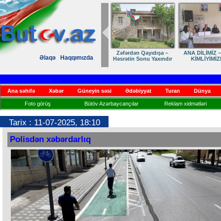
Zəfərdən Qayıdışa –
ANA DİLİMİZ –
Əlaqə
Haqqımızda
Həsrətin Sonu Yaxındır
KİMLİYİMİZ
Ana səhifə
Xəbər
Güneyin səsi
Ədəbiyyat
Turan
Dünya
Foto görüş
Bütöv Azərbaycançılar
Reklam xidmətləri
Tarix : 11-07-2025, 18:10
Polisdən xəbərdarlıq