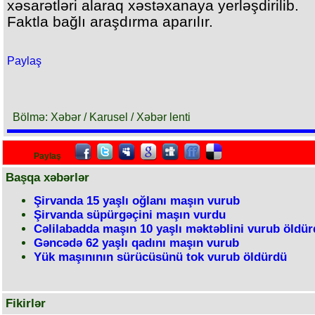
xəsarətləri alaraq xəstəxanaya yerləşdirilib.
Faktla bağlı araşdırma aparılır.
Paylaş
Bölmə: Xəbər / Karusel / Xəbər lenti
Paylaş
Başqa xəbərlər
Şirvanda 15 yaşlı oğlanı maşın vurub
Şirvanda süpürgəçini maşın vurdu
Cəlilabadda maşın 10 yaşlı məktəblini vurub öldü
Gəncədə 62 yaşlı qadını maşın vurub
Yük maşınının sürücüsünü tok vurub öldürdü
Fikirlər