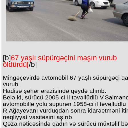
[b]
67 yaşlı süpürgəçini maşın vurub
öldürdü[
/b]
Mingəçevirdə avtomobil 67 yaşlı süpürgəçi qa
vurub.
Hadisə şəhər ərazisində qeydə alınıb.
Belə ki, sürücü 2005-ci il təvəllüdlü V.Salman
avtomobillə yolu süpürən 1958-ci il təvəllüdlü
R.Ağayevanı vurduqdan sonra idarəetməni iti
nəqliyyat vasitəsini aşırıb.
Qəza nəticəsində qadın və sürücü müxtəlif b