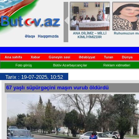
ANA DİLİMİZ – MİLLİ
Ruhumuzun man
Əlaqə
Haqqımızda
KİMLİYİMİZDİR
Ana səhifə
Xəbər
Güneyin səsi
Ədəbiyyat
Turan
Dünya
Foto görüş
Bütöv Azərbaycançılar
Reklam xidmətləri
Tarix : 19-07-2025, 10:52
67 yaşlı süpürgəçini maşın vurub öldürdü