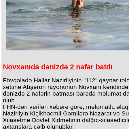
Novxanıda dənizdə 2 nəfər batdı
Fövqəladə Hallar Nazirliyinin "112" qaynar tel
xəttinə Abşeron rayonunun Novxanı kəndində
dənizdə 2 nəfərin batması barədə məlumat da
olub.
FHN-dən verilən xəbərə görə, məlumatla əla
Nazirliyin Kiçikhəcmli Gəmilərə Nəzarət və Su
Xilasetmə Dövlət Xidmətinin dalğıc-xilasedicil
axtarışlara cəlb olunublar.