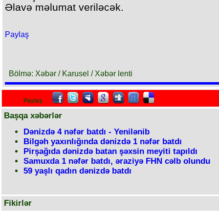
Əlavə məlumat veriləcək.
Paylaş
Bölmə: Xəbər / Karusel / Xəbər lenti
Paylaş
Başqa xəbərlər
Dənizdə 4 nəfər batdı - Yenilənib
Bilgəh yaxınlığında dənizdə 1 nəfər batdı
Pirşağıda dənizdə batan şəxsin meyiti tapıldı
Samuxda 1 nəfər batdı, əraziyə FHN cəlb olundu
59 yaşlı qadın dənizdə batdı
Fikirlər