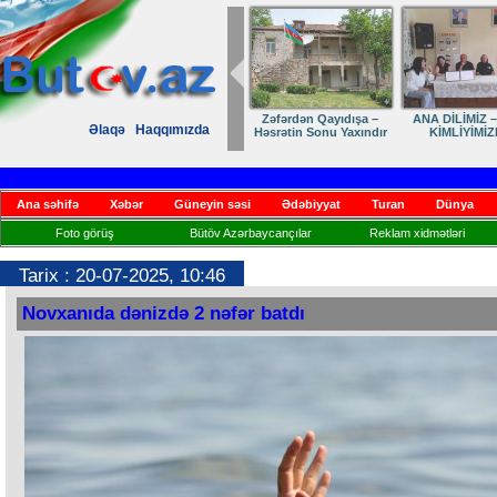
Dostumuza sürpriz
Elmanın öz d
Əlaqə
Haqqımızda
yubiley təbriki
Ana səhifə
Xəbər
Güneyin səsi
Ədəbiyyat
Turan
Dünya
Foto görüş
Bütöv Azərbaycançılar
Reklam xidmətləri
Tarix : 20-07-2025, 10:46
Novxanıda dənizdə 2 nəfər batdı