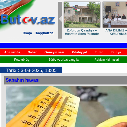
Zəfərdən Qayıdışa –
ANA DİLİMİZ –
Əlaqə
Haqqımızda
Həsrətin Sonu Yaxındır
KİMLİYİMİZ
Ana səhifə
Xəbər
Güneyin səsi
Ədəbiyyat
Turan
Dünya
Foto görüş
Bütöv Azərbaycançılar
Reklam xidmətləri
Tarix : 3-08-2025, 13:05
Sabahın havası