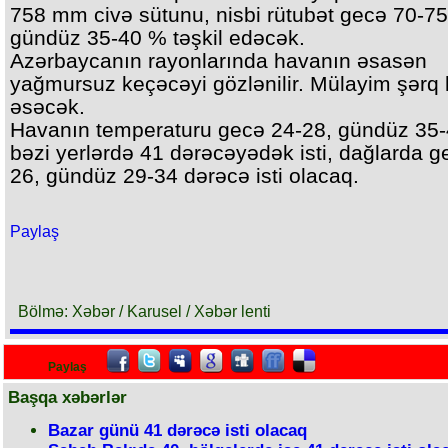
758 mm civə sütunu, nisbi rütubət gecə 70-7
gündüz 35-40 % təşkil edəcək.
Azərbaycanın rayonlarında havanın əsasən
yağmursuz keçəcəyi gözlənilir. Mülayim şərq 
əsəcək.
Havanın temperaturu gecə 24-28, gündüz 35-
bəzi yerlərdə 41 dərəcəyədək isti, dağlarda g
26, gündüz 29-34 dərəcə isti olacaq.
Paylaş
Bölmə: Xəbər / Karusel / Xəbər lenti
Paylaş
Başqa xəbərlər
Bazar günü 41 dərəcə isti olacaq