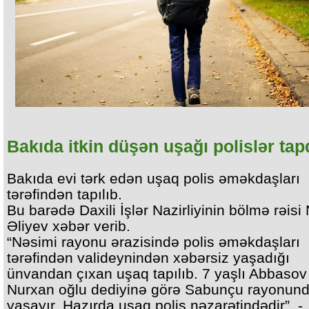
Bakıda itkin düşən uşağı polislər tap
Bakıda evi tərk edən uşaq polis əməkdaşları
tərəfindən tapılıb.
Bu barədə Daxili İşlər Nazirliyinin bölmə rəisi
Əliyev xəbər verib.
“Nəsimi rayonu ərazisində polis əməkdaşları
tərəfindən valideynindən xəbərsiz yaşadığı
ünvandan çıxan uşaq tapılıb. 7 yaşlı Abbasov
Nurxan oğlu dediyinə görə Sabunçu rayonun
yaşayır. Hazırda uşaq polis nəzarətindədir”, -