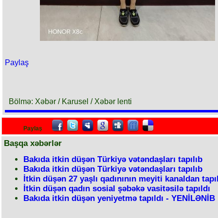
Paylaş
Bölmə: Xəbər / Karusel / Xəbər lenti
Paylaş
Başqa xəbərlər
Bakıda itkin düşən Türkiyə vətəndaşları tapılıb
Bakıda itkin düşən Türkiyə vətəndaşları tapılıb
İtkin düşən 27 yaşlı qadınının meyiti kanaldan tapı
İtkin düşən qadın sosial şəbəkə vasitəsilə tapıldı
Bakıda itkin düşən yeniyetmə tapıldı - YENİLƏNİB