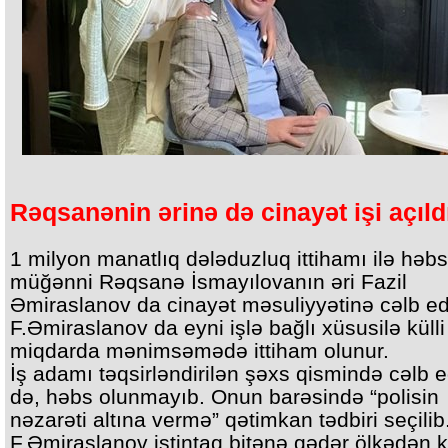
Rəqsanənin ərinə də cinayət işi açıld
1 milyon manatlıq dələduzluq ittihamı ilə həbs
müğənni Rəqsanə İsmayılovanın əri Fazil
Əmiraslanov da cinayət məsuliyyətinə cəlb edi
F.Əmiraslanov da eyni işlə bağlı xüsusilə külli
miqdarda mənimsəmədə ittiham olunur.
İş adamı təqsirləndirilən şəxs qismində cəlb e
də, həbs olunmayıb. Onun barəsində “polisin
nəzarəti altına vermə” qətimkan tədbiri seçilib
F.Əmiraslanov istintaq bitənə qədər ölkədən 