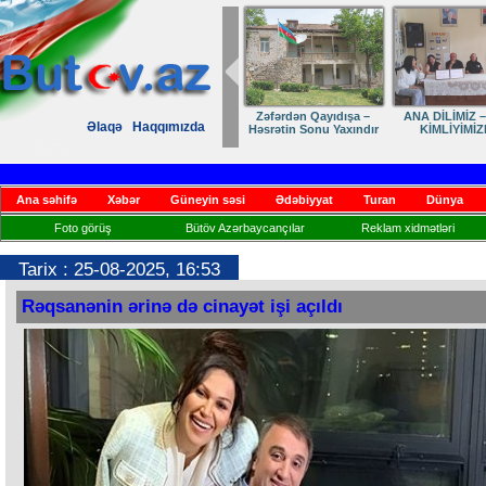
Zəfərdən Qayıdışa –
ANA DİLİMİZ –
Əlaqə
Haqqımızda
Həsrətin Sonu Yaxındır
KİMLİYİMİZ
Ana səhifə
Xəbər
Güneyin səsi
Ədəbiyyat
Turan
Dünya
Foto görüş
Bütöv Azərbaycançılar
Reklam xidmətləri
Tarix : 25-08-2025, 16:53
Rəqsanənin ərinə də cinayət işi açıldı