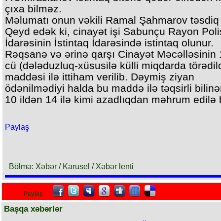
çıxa bilməz.
Məlumatı onun vəkili Ramal Şahmarov təsdiq 
Qeyd edək ki, cinayət işi Sabunçu Rayon Poli
İdarəsinin İstintaq İdarəsində istintaq olunur.
Rəqsanə və ərinə qarşı Cinayət Məcəlləsinin 
cü (dələduzluq-xüsusilə külli miqdarda törədil
maddəsi ilə ittiham verilib. Dəymiş ziyan
ödənilmədiyi halda bu maddə ilə təqsirli bilin
10 ildən 14 ilə kimi azadlıqdan məhrum edilə b
Paylaş
Bölmə: Xəbər / Karusel / Xəbər lenti
Paylaş
Başqa xəbərlər