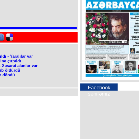
dı - Yaralılar var
nə çırpıldı
 Xəsarət alanlar var
ub öldürdü
lə döndü
Facebook
səhifəmiz