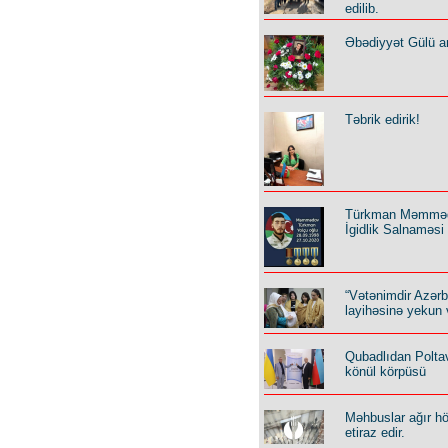
edilib.
Əbədiyyət Gülü an
Təbrik edirik!
Türkman Məmmə
İgidlik Salnaməsi
“Vətənimdir Azər
layihəsinə yekun 
Qubadlıdan Polta
könül körpüsü
Məhbuslar ağır h
etiraz edir.