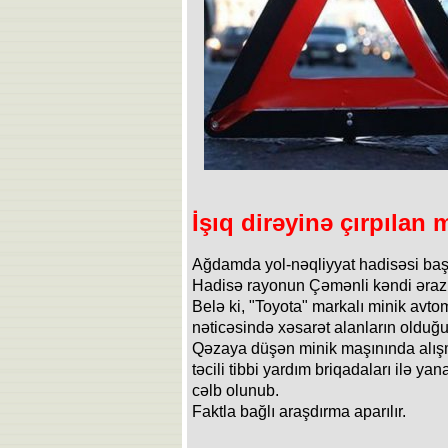
İşıq dirəyinə çırpılan
Ağdamda yol-nəqliyyat hadisəsi baş
Hadisə rayonun Çəmənli kəndi ərazi
Belə ki, "Toyota" markalı minik avtomo
nəticəsində xəsarət alanların olduğu b
Qəzaya düşən minik maşınında alışm
təcili tibbi yardım briqadaları ilə y
cəlb olunub.
Faktla bağlı araşdırma aparılır.