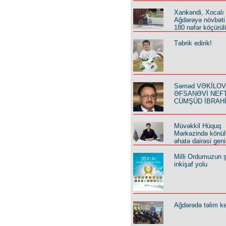
Xankəndi, Xocalı
Ağdərəyə növbəti
180 nəfər köçürül
Təbrik edirik!
Səməd VƏKİLOV y
ƏFSANƏVİ NEF
CÜMŞÜD İBRAH
Müvəkkil Hüquq
Mərkəzində könüll
əhatə dairəsi geni
Milli Ordumuzun ş
inkişaf yolu
Ağdərədə təlim keç