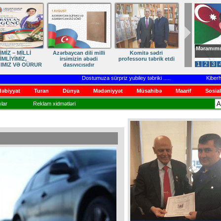
Məramımı
lli
Komitə sədri
Zəfərdən Qayıdışa –
ANA DİLİMİZ – MİLLİ
i
professoru təbrik etdi
Həsrətin Sonu Yaxındır
KİMLİYİMİZDİR
1
2
3
Dostumuza sürpriz yubiley təbriki
.....
Kiberhücuml
əbiyyat
Turan
Dünya
Mədəniyyət
Müsahibə
Maarif
Sosial
lar
Reklam xidmətləri