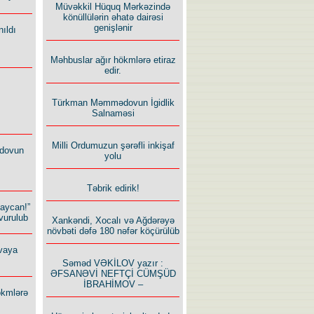
Müvəkkil Hüquq Mərkəzində
könüllülərin əhatə dairəsi
genişlənir
ıldı
Məhbuslar ağır hökmlərə etiraz
edir.
Türkman Məmmədovun İgidlik
Salnaməsi
Milli Ordumuzun şərəfli inkişaf
dovun
yolu
Təbrik edirik!
baycan!”
vurulub
Xankəndi, Xocalı və Ağdərəyə
növbəti dəfə 180 nəfər köçürülüb
vaya
Səməd VƏKİLOV yazır :
ƏFSANƏVİ NEFTÇİ CÜMŞÜD
İBRAHİMOV –
ökmlərə