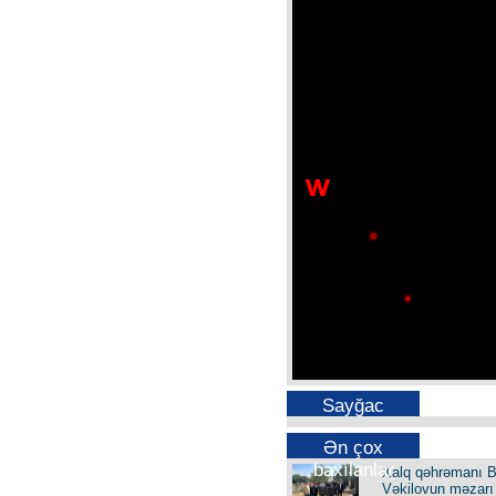
Sayğac
Ən çox
baxılanlar
Xalq qəhrəmanı B
Vəkilovun məzarı 