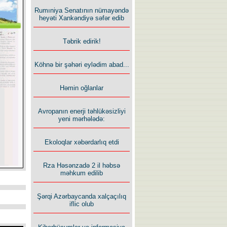
Rumıniya Senatının nümayəndə
heyəti Xankəndiyə səfər edib
Təbrik edirik!
Köhnə bir şəhəri eylədim abad...
Həmin oğlanlar
Avropanın enerji təhlükəsizliyi
yeni mərhələdə:
Ekoloqlar xəbərdarlıq etdi
Rza Həsənzadə 2 il həbsə
məhkum edilib
Şərqi Azərbaycanda xalçaçılıq
iflic olub