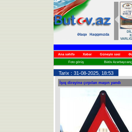
DİLİMİZ – MİLLİ
Azərbaycan dili mi
Əlaqə
Haqqımızda
KİMLİYİMİZ,
irsimizin əbəd
VARLIĞIMIZ VƏ QÜRUR
daşıyıcısıdır
MƏNBƏYİMİZ
Ana səhifə
Xəbər
Güneyin səsi
Əd
Foto görüş
Bütöv Azərbaycançı
Tarix : 31-08-2025, 18:53
İşıq dirəyinə çırpılan maşın yandı