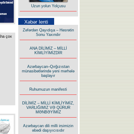
Uzun yolun Yolçusu
Xəbər lenti
Zəfərdən Qayıdışa – Həsrətin
Sonu Yaxındır
aha çox
Bu yolda mən varam!
ANA DİLİMİZ – MİLLİ
KİMLİYİMİZDİR
Azərbaycan–Qırğızıstan
münasibətlərində yeni mərhələ
başlayır
İlham İsmayıl yazır:
Ruhumuzun manifesti
DİLİMİZ – MİLLİ KİMLİYİMİZ,
VARLIĞIMIZ VƏ QÜRUR
MƏNBƏYİMİZ
Azərbaycan dili milli irsimizin
Rusiyanın süqutunu qaçılmaz
əbədi daşıyıcısıdır
edən beş şərt