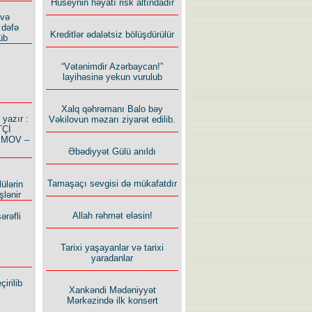
Hüseynin həyatı risk altındadır
 və
 dəfə
Kreditlər ədalətsiz bölüşdürülür
üb
“Vətənimdir Azərbaycan!”
layihəsinə yekun vurulub
Xalq qəhrəmanı Balo bəy
azır :
Vəkilovun məzarı ziyarət edilib.
TÇİ
İMOV –
Əbədiyyət Gülü anıldı
Tamaşaçı sevgisi də mükafatdır
ülərin
şlənir
Allah rəhmət eləsin!
ərəfli
Tarixi yaşayanlar və tarixi
yaradanlar
irilib
Xankəndi Mədəniyyət
Mərkəzində ilk konsert