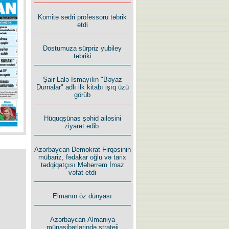
Komitə sədri professoru təbrik
etdi
Dostumuza sürpriz yubiley
təbriki
Şair Lalə İsmayılın "Bəyaz
Durnalar" adlı ilk kitabı işıq üzü
görüb
Hüquqşünas şəhid ailəsini
ziyarət edib.
Azərbaycan Demokrat Firqəsinin
mübariz, fədakar oğlu və tarix
tədqiqatçısı Məhərrəm İmaz
vəfat etdi
Elmanın öz dünyası
Azərbaycan-Almaniya
münasibətlərində strateji