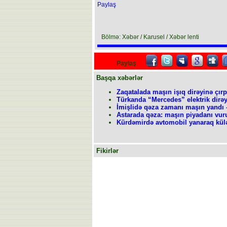
Paylaş
Bölmə: Xəbər / Karusel / Xəbər lenti
Paylaş
Başqa xəbərlər
Zaqatalada maşın işıq dirəyinə çırpıl
Türkanda “Mercedes” elektrik dirəyi
İmişlidə qəza zamanı maşın yandı -
Astarada qəza: maşın piyadanı vur
Kürdəmirdə avtomobil yanaraq kü
Fikirlər