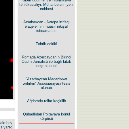
Kiberhücumlar və informasiya
təhlükəsizliyi: Müharibələrin yeni
cəbhəsi
Azərbaycan - Avropa ittifaqı
əlaqələrinin müasir inkişaf
istiqamatləri
Təbrik edirik!
Romada Azərbaycanın Birinci
Qadın Jurnalisti ilə bağlı kitab
nəşr olunub!
"Azərbaycan Mədəniyyət
Səfirləri" Assosiasiyası təsis
olunub
Ağdərədə təlim keçirilib
Qubadlıdan Poltavaya könül
körpüsü
alo bəy
ziyarət