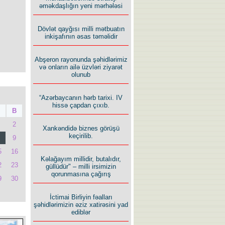
əməkdaşlığın yeni mərhələsi
Dövlət qayğısı milli mətbuatın
inkişafının əsas təməlidir
Abşeron rayonunda şəhidlərimiz
və onların ailə üzvləri ziyarət
olunub
“Azərbaycanın hərb tarixi. IV
hissə çapdan çıxıb.
B
2
Xankəndidə biznes görüşü
keçirilib.
9
5
16
Kəlağayım millidir, butalıdır,
2
23
güllüdür" – milli irsimizin
qorunmasına çağırış
9
30
İctimai Birliyin fəalları
şəhidlərimizin əziz xatirəsini yad
ediblər