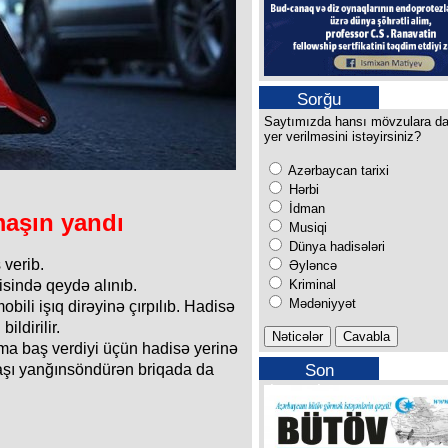
Sorğu
Saytımızda hansı mövzulara d
yer verilməsini istəyirsiniz?
Azərbaycan tarixi
Hərbi
İdman
 maşın yandı
Musiqi
Dünya hadisələri
 verib.
Əyləncə
Kriminal
sində qeydə alınıb.
Mədəniyyət
bili işıq dirəyinə çırpılıb. Hadisə
ildirilir.
a baş verdiyi üçün hadisə yerinə
Son
anaşı yanğınsöndürən briqada da
buraxılışımız