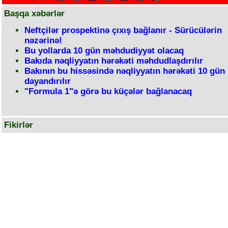
Başqa xəbərlər
Neftçilər prospektinə çıxış bağlanır - Sürücülərin
nəzərinə!
Bu yollarda 10 gün məhdudiyyət olacaq
Bakıda nəqliyyatın hərəkəti məhdudlaşdırılır
Bakının bu hissəsində nəqliyyatın hərəkəti 10 gün
dayandırılır
"Formula 1"ə görə bu küçələr bağlanacaq
Fikirlər