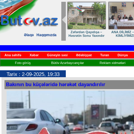
Zəfərdən Qayıdışa –
ANA DİLİMİZ –
Əlaqə
Haqqımızda
Həsrətin Sonu Yaxındır
KİMLİYİMİZ
Ana səhifə
Xəbər
Güneyin səsi
Ədəbiyyat
Turan
Dünya
Foto görüş
Bütöv Azərbaycançılar
Reklam xidmətləri
Tarix : 2-09-2025, 19:33
Bakının bu küçələridə hərəkət dayandırılır