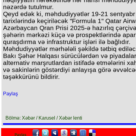
nəzərdə tutulmur.
Qeyd edək ki, məhdudiyyətlər 19-21 sentyabr
tarixlərində keçiriləcək "Formula 1" Qatar Air
Azərbaycan Qran Prisi 2025-ə hazırlıq çərçiv
şəhərin mərkəzi küçə və prospektlərində apar
quraşdırma və infrastruktur işləri ilə bağlıdır.
Məhdudiyyətlər mərhələli şəkildə tətbiq ediləc
Bakı Şəhər Halqası sürücülərdən və piyadala
alternativ marşrutlardan istifadə etmələrini xah
və sakinlərin göstərdiyi anlayışa görə əvvəlc
təşəkkürünü bildirir.
Paylaş
Bölmə: Xəbər / Karusel / Xəbər lenti
Paylaş