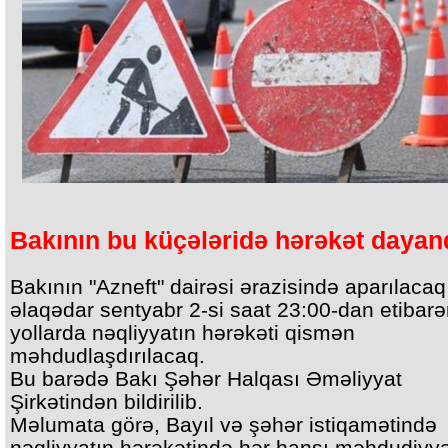
Bakının bu küçələridə hərəkət dayandı
Bakının "Azneft" dairəsi ərazisində aparılacaq 
əlaqədar sentyabr 2-si saat 23:00-dan etibar
yollarda nəqliyyatın hərəkəti qismən
məhdudlaşdırılacaq.
Bu barədə Bakı Şəhər Halqası Əməliyyat
Şirkətindən bildirilib.
Məlumata görə, Bayıl və şəhər istiqamətində
nəqliyyatın hərəkətində hər hansı məhdudiyy