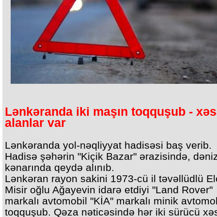
Lənkəranda iki maşın toqquşub - xəs
alanlar var
Lənkəranda yol-nəqliyyat hadisəsi baş verib.
Hadisə şəhərin "Kiçik Bazar" ərazisində, dəni
kənarında qeydə alınıb.
Lənkəran rayon sakini 1973-cü il təvəllüdlü El
Misir oğlu Ağayevin idarə etdiyi "Land Rover"
markalı avtomobil "KİA" markalı minik avtomobi
toqquşub. Qəza nəticəsində hər iki sürücü xə