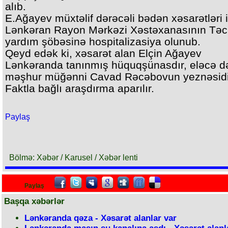
alıb.
E.Ağayev müxtəlif dərəcəli bədən xəsarətləri i
Lənkəran Rayon Mərkəzi Xəstəxanasının Təci
yardım şöbəsinə hospitalizasiya olunub.
Qeyd edək ki, xəsarət alan Elçin Ağayev
Lənkəranda tanınmış hüquqşünasdır, eləcə d
məşhur müğənni Cavad Rəcəbovun yeznəsidi
Faktla bağlı araşdırma aparılır.
Paylaş
Bölmə: Xəbər / Karusel / Xəbər lenti
Paylaş
Başqa xəbərlər
Lənkəranda qəza - Xəsarət alanlar var