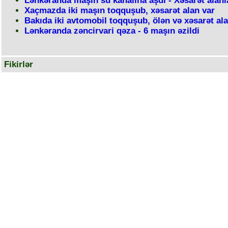
Lənkəranda maşın su kanalına aşdı - Xəsarət alanl
Xaçmazda iki maşın toqquşub, xəsarət alan var
Bakıda iki avtomobil toqquşub, ölən və xəsarət ala
Lənkəranda zəncirvari qəza - 6 maşın əzildi
Fikirlər