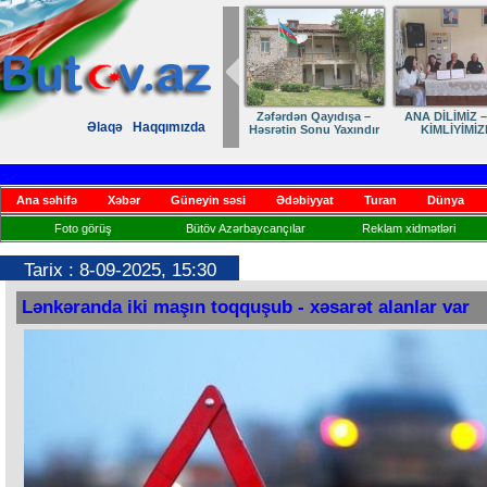
Zəfərdən Qayıdışa –
ANA DİLİMİZ –
Əlaqə
Haqqımızda
Həsrətin Sonu Yaxındır
KİMLİYİMİZ
Ana səhifə
Xəbər
Güneyin səsi
Ədəbiyyat
Turan
Dünya
Foto görüş
Bütöv Azərbaycançılar
Reklam xidmətləri
Tarix : 8-09-2025, 15:30
Lənkəranda iki maşın toqquşub - xəsarət alanlar var