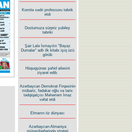
Komitə sədri professoru təbrik
etdi
Dostumuza sürpriz yubiley
təbriki
Şair Lalə İsmayılın "Bəyaz
Durnalar" adlı ilk kitabı işıq üzü
görüb
Hüquqşünas şəhid ailəsini
ziyarət edib.
Azərbaycan Demokrat Firqəsinin
mübariz, fədakar oğlu və tarix
tədqiqatçısı Məhərrəm İmaz
vəfat etdi
Elmanın öz dünyası
Azərbaycan-Almaniya
münasibətlərində strateji