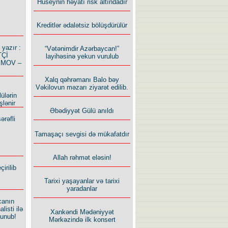
Hüseynin həyatı risk altındadır
Kreditlər ədalətsiz bölüşdürülür
azır :
“Vətənimdir Azərbaycan!”
TÇİ
layihəsinə yekun vurulub
İMOV –
Xalq qəhrəmanı Balo bəy
Vəkilovun məzarı ziyarət edilib.
ülərin
şlənir
Əbədiyyət Gülü anıldı
ərəfli
Tamaşaçı sevgisi də mükafatdır
Allah rəhmət eləsin!
irilib
Tarixi yaşayanlar və tarixi
yaradanlar
canın
listi ilə
Xankəndi Mədəniyyət
lunub!
Mərkəzində ilk konsert