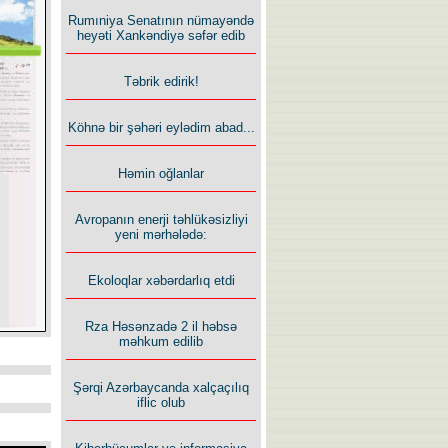
Rumıniya Senatının nümayəndə
heyəti Xankəndiyə səfər edib
Təbrik edirik!
Köhnə bir şəhəri eylədim abad...
Həmin oğlanlar
Avropanın enerji təhlükəsizliyi
yeni mərhələdə:
Ekoloqlar xəbərdarlıq etdi
Rza Həsənzadə 2 il həbsə
məhkum edilib
Şərqi Azərbaycanda xalçaçılıq
iflic olub