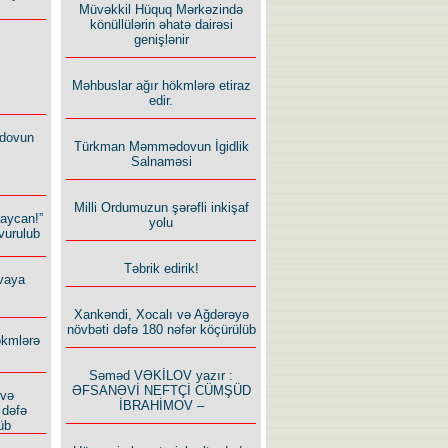
Müvəkkil Hüquq Mərkəzində
könüllülərin əhatə dairəsi
genişlənir
Məhbuslar ağır hökmlərə etiraz
edir.
dovun
Türkman Məmmədovun İgidlik
Salnaməsi
Milli Ordumuzun şərəfli inkişaf
baycan!”
yolu
vurulub
Təbrik edirik!
vaya
Xankəndi, Xocalı və Ağdərəyə
növbəti dəfə 180 nəfər köçürülüb
ökmlərə
Səməd VƏKİLOV yazır :
ƏFSANƏVİ NEFTÇİ CÜMŞÜD
 və
İBRAHİMOV –
 dəfə
üb