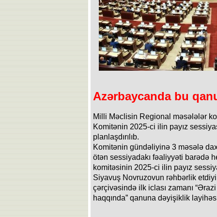
Azərbaycanda bu qanun
Milli Məclisin Regional məsələlər kom
Komitənin 2025-ci ilin payız sessiyas
planlaşdırılıb.
Komitənin gündəliyinə 3 məsələ daxil
ötən sessiyadakı fəaliyyəti barədə 
komitəsinin 2025-ci ilin payız sessiya
Siyavuş Novruzovun rəhbərlik etdiyi
çərçivəsində ilk iclası zamanı “Ərazi
haqqında” qanuna dəyişiklik layihəs