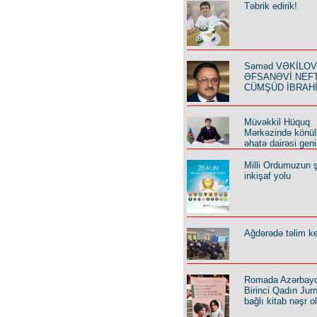
Təbrik edirik!
Səməd VƏKİLOV y
ƏFSANƏVİ NEF
CÜMŞÜD İBRAH
Müvəkkil Hüquq
Mərkəzində könüll
əhatə dairəsi geni
Milli Ordumuzun ş
inkişaf yolu
Ağdərədə təlim keç
Romada Azərbay
Birinci Qadın Jurna
bağlı kitab nəşr o