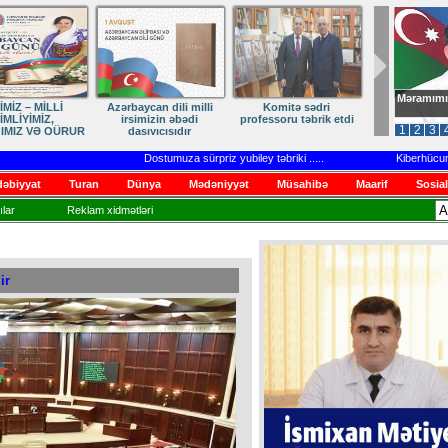
Məramımı
dən Qayıdışa –
ANA DİLİMİZ – MİLLİ
Ruhumuzun manifesti
in Sonu Yaxındır
KİMLİYİMİZDİR
1
2
3
Dostumuza sürpriz yubiley təbriki
.....
Kiberhücumlar v
əbiyyat
Turan
Dünya
Mədəniyyət
Müsahibə
Maarif
Sosial
lar
Reklam xidmətləri
ir