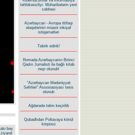
Kiberhücumlar və informasiya
təhlükəsizliyi: Müharibələrin yeni
cəbhəsi
Azərbaycan - Avropa ittifaqı
əlaqələrinin müasir inkişaf
istiqamatləri
Təbrik edirik!
Romada Azərbaycanın Birinci
Qadın Jurnalisti ilə bağlı kitab
nəşr olunub!
"Azərbaycan Mədəniyyət
Səfirləri" Assosiasiyası təsis
olunub
Ağdərədə təlim keçirilib
Qubadlıdan Poltavaya könül
körpüsü
alo bəy
ziyarət