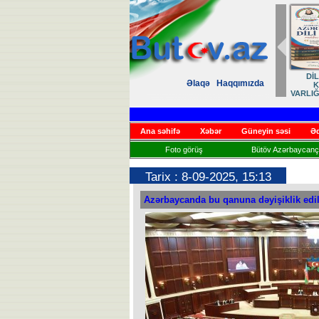
Zəfər
Əlaqə
Haqqımızda
Həsrət
Ana səhifə
Xəbər
Güneyin səsi
Əd
Foto görüş
Bütöv Azərbaycançı
Tarix : 8-09-2025, 15:13
Azərbaycanda bu qanuna dəyişiklik edil