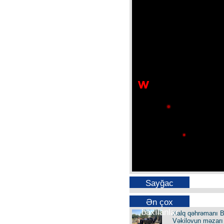
Sayğac
Ən çox
baxılanlar
Xalq qəhrəmanı B
Vəkilovun məzarı 