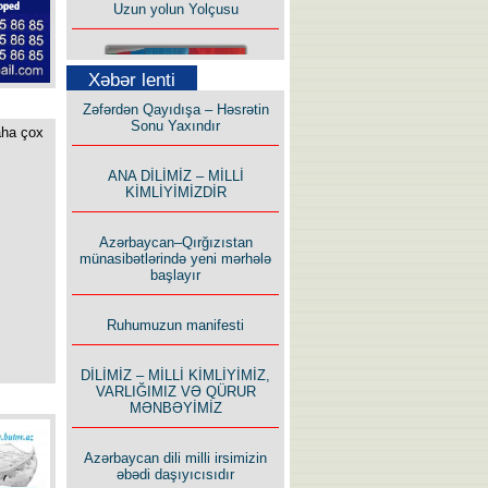
Xəbər lenti
Zəfərdən Qayıdışa – Həsrətin
Sonu Yaxındır
aha çox
Bu yolda mən varam!
ANA DİLİMİZ – MİLLİ
KİMLİYİMİZDİR
Azərbaycan–Qırğızıstan
münasibətlərində yeni mərhələ
başlayır
İlham İsmayıl yazır:
Ruhumuzun manifesti
DİLİMİZ – MİLLİ KİMLİYİMİZ,
VARLIĞIMIZ VƏ QÜRUR
MƏNBƏYİMİZ
Rusiyanın süqutunu qaçılmaz
Azərbaycan dili milli irsimizin
edən beş şərt
əbədi daşıyıcısıdır