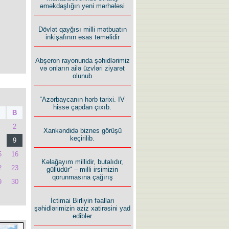
əməkdaşlığın yeni mərhələsi
Dövlət qayğısı milli mətbuatın
inkişafının əsas təməlidir
Abşeron rayonunda şəhidlərimiz
və onların ailə üzvləri ziyarət
olunub
“Azərbaycanın hərb tarixi. IV
hissə çapdan çıxıb.
B
2
Xankəndidə biznes görüşü
keçirilib.
9
5
16
Kəlağayım millidir, butalıdır,
2
23
güllüdür" – milli irsimizin
qorunmasına çağırış
9
30
İctimai Birliyin fəalları
şəhidlərimizin əziz xatirəsini yad
ediblər