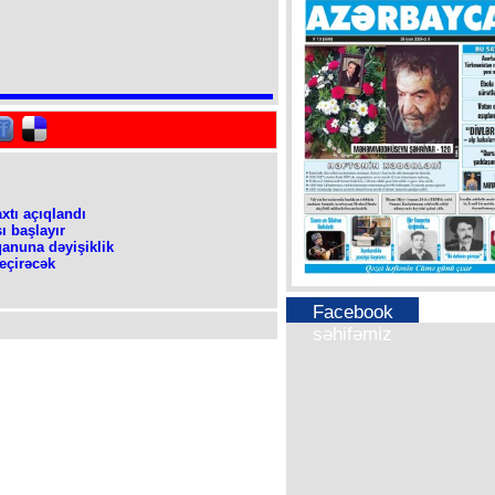
axtı açıqlandı
ı başlayır
qanuna dəyişiklik
eçirəcək
Facebook
səhifəmiz