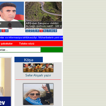
z
ABŞ-dən Zəngəzur dəhlizi
ilə bağlı mühüm təklif - 100 il
MÜDDƏTİNƏ...
4
5
6
1
2
3
4
5
6
7
8
9
ə informasiya təhlükəsizliyi: Müharibələrin yeni cəbhəsi
.....
Ağdərədə təlim keçir
 şəbəkələr
Tələbə sözü
Köşə
Səfər Alışarlı yazır
Uzun yolun Yolçusu