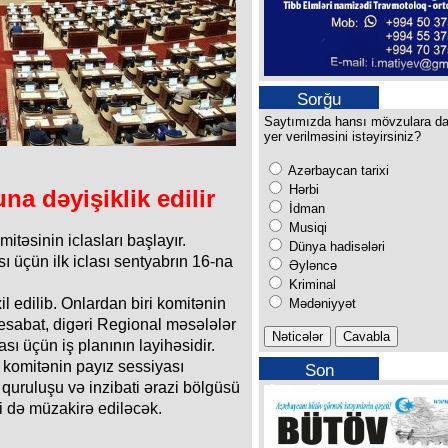
Sorğu
Saytımızda hansı mövzulara d
yer verilməsini istəyirsiniz?
Azərbaycan tarixi
Hərbi
a dəyişiklik edilir
İdman
Musiqi
itəsinin iclasları başlayır.
Dünya hadisələri
ı üçün ilk iclası sentyabrın 16-na
Əyləncə
Kriminal
 edilib. Onlardan biri komitənin
Mədəniyyət
hesabat, digəri Regional məsələlər
sı üçün iş planının layihəsidir.
 komitənin payız sessiyası
Son
 quruluşu və inzibati ərazi bölgüsü
buraxılışımız
i də müzakirə ediləcək.