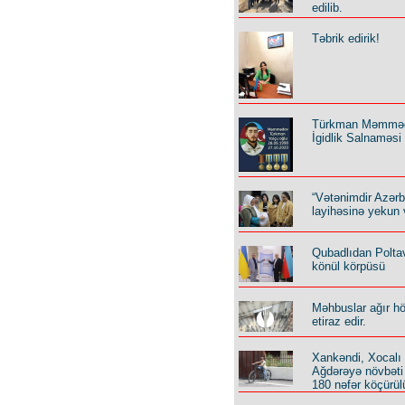
edilib.
Təbrik edirik!
Türkman Məmmə
İgidlik Salnaməsi
“Vətənimdir Azər
layihəsinə yekun 
Qubadlıdan Polta
könül körpüsü
Məhbuslar ağır h
etiraz edir.
Xankəndi, Xocalı
Ağdərəyə növbəti
180 nəfər köçürül