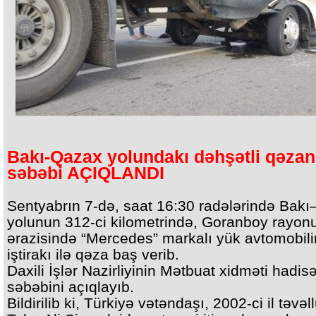
Bakı-Qazax yolundakı dəhşətli qəzan
səbəbi AÇIQLANDI
Sentyabrın 7-də, saat 16:30 radələrində Bak
yolunun 312-ci kilometrində, Goranboy rayon
ərazisində “Mercedes” markalı yük avtomobili
iştirakı ilə qəza baş verib.
Daxili İşlər Nazirliyinin Mətbuat xidməti hadis
səbəbini açıqlayıb.
Bildirilib ki, Türkiyə vətəndaşı, 2002-ci il təvəl