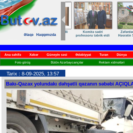
Zəfərdən Qayıdışa –
ANA DİLİMİZ –
Əlaqə
Haqqımızda
Həsrətin Sonu Yaxındır
KİMLİYİMİZ
Ana səhifə
Xəbər
Güneyin səsi
Ədəbiyyat
Turan
Dünya
Foto görüş
Bütöv Azərbaycançılar
Reklam xidmətləri
Tarix : 8-09-2025, 13:57
Bakı-Qazax yolundakı dəhşətli qəzanın səbəbi AÇIQL