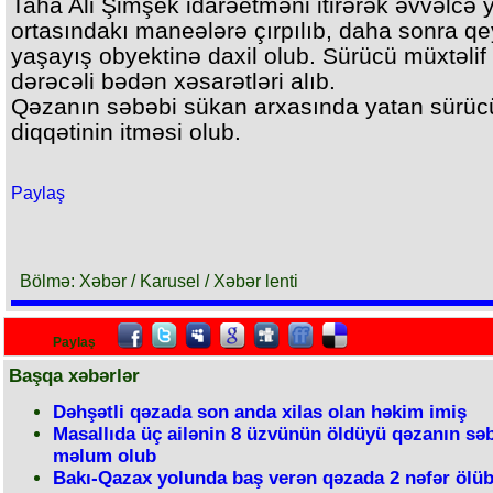
Taha Ali Şimşek idarəetməni itirərək əvvəlcə 
ortasındakı maneələrə çırpılıb, daha sonra qey
yaşayış obyektinə daxil olub. Sürücü müxtəlif
dərəcəli bədən xəsarətləri alıb.
Qəzanın səbəbi sükan arxasında yatan sürü
diqqətinin itməsi olub.
Paylaş
Bölmə: Xəbər / Karusel / Xəbər lenti
Paylaş
Başqa xəbərlər
Dəhşətli qəzada son anda xilas olan həkim imiş
Masallıda üç ailənin 8 üzvünün öldüyü qəzanın sə
məlum olub
Bakı-Qazax yolunda baş verən qəzada 2 nəfər ölüb