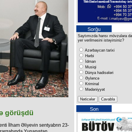
Sorğu
Saytımızda hansı mövzulara d
yer verilməsini istəyirsiniz?
Azərbaycan tarixi
Hərbi
İdman
Musiqi
Dünya hadisələri
Əyləncə
Kriminal
Mədəniyyət
Son
lə görüşdü
buraxılışımız
ti İlham Əliyevin sentyabrın 23-
rargahında Yunanıstan