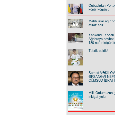
Qubadlıdan Polta
könül körpüsü
Məhbuslar ağır h
etiraz edir.
Xankəndi, Xocalı
Ağdərəyə növbəti
180 nəfər köçürül
Təbrik edirik!
Səməd VƏKİLOV y
ƏFSANƏVİ NEF
CÜMŞÜD İBRAH
Milli Ordumuzun ş
inkişaf yolu