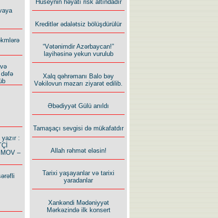
Hüseynin həyatı risk altındadır
vaya
Kreditlər ədalətsiz bölüşdürülür
ökmlərə
“Vətənimdir Azərbaycan!”
layihəsinə yekun vurulub
 və
 dəfə
Xalq qəhrəmanı Balo bəy
üb
Vəkilovun məzarı ziyarət edilib.
Əbədiyyət Gülü anıldı
Tamaşaçı sevgisi də mükafatdır
azır :
TÇİ
Allah rəhmət eləsin!
İMOV –
Tarixi yaşayanlar və tarixi
ərəfli
yaradanlar
Xankəndi Mədəniyyət
Mərkəzində ilk konsert