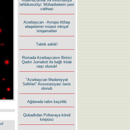
Kiberhücumlar və informasiya
təhlükəsizliyi: Müharibələrin yeni
cəbhəsi
Azərbaycan - Avropa ittifaqı
əlaqələrinin müasir inkişaf
istiqamatləri
Təbrik edirik!
Romada Azərbaycanın Birinci
Qadın Jurnalisti ilə bağlı kitab
nəşr olunub!
"Azərbaycan Mədəniyyət
Səfirləri" Assosiasiyası təsis
olunub
Ağdərədə təlim keçirilib
Qubadlıdan Poltavaya könül
körpüsü
in!