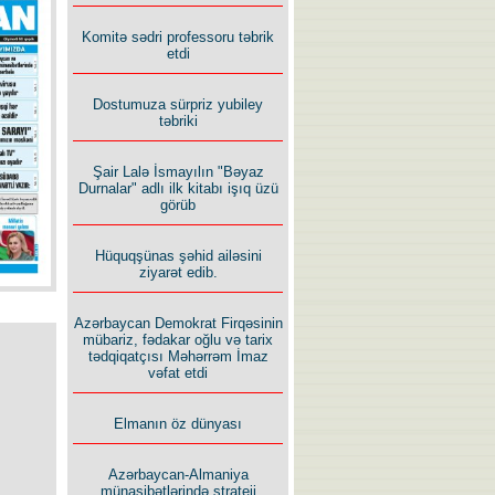
İlham İsmayıl yazır:
Komitə sədri professoru təbrik
etdi
Dostumuza sürpriz yubiley
təbriki
Şair Lalə İsmayılın "Bəyaz
Rusiyanın süqutunu qaçılmaz
Durnalar" adlı ilk kitabı işıq üzü
edən beş şərt
görüb
Hüquqşünas şəhid ailəsini
ziyarət edib.
Azərbaycan Demokrat Firqəsinin
mübariz, fədakar oğlu və tarix
tədqiqatçısı Məhərrəm İmaz
vəfat etdi
Elmanın öz dünyası
Azərbaycan-Almaniya
münasibətlərində strateji