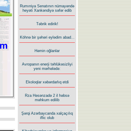
Rumıniya Senatının nümayəndə
heyəti Xankəndiyə səfər edib
Təbrik edirik!
Köhnə bir şəhəri eylədim abad...
Həmin oğlanlar
Avropanın enerji təhlükəsizliyi
yeni mərhələdə:
Ekoloqlar xəbərdarlıq etdi
Rza Həsənzadə 2 il həbsə
məhkum edilib
Şərqi Azərbaycanda xalçaçılıq
iflic olub