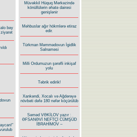
Müvəkkil Hüquq Mərkəzində
könüllülərin əhatə dairəsi
genişlənir
Məhbuslar ağır hökmlərə etiraz
alo bəy
edir.
ziyarət
Türkman Məmmədovun İgidlik
ıldı
Salnaməsi
Milli Ordumuzun şərəfli inkişaf
yolu
Təbrik edirik!
Xankəndi, Xocalı və Ağdərəyə
dovun
növbəti dəfə 180 nəfər köçürülüb
Səməd VƏKİLOV yazır :
ƏFSANƏVİ NEFTÇİ CÜMŞÜD
İBRAHİMOV –
baycan!”
vurulub