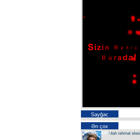
Sayğac
Ən çox
baxılanlar
Allah rəhmət eləs