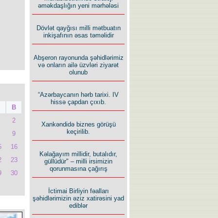
əməkdaşlığın yeni mərhələsi
Dövlət qayğısı milli mətbuatın
inkişafının əsas təməlidir
Abşeron rayonunda şəhidlərimiz
və onların ailə üzvləri ziyarət
olunub
“Azərbaycanın hərb tarixi. IV
hissə çapdan çıxıb.
B
2
Xankəndidə biznes görüşü
keçirilib.
9
5
16
Kəlağayım millidir, butalıdır,
2
23
güllüdür" – milli irsimizin
qorunmasına çağırış
9
30
İctimai Birliyin fəalları
şəhidlərimizin əziz xatirəsini yad
ediblər