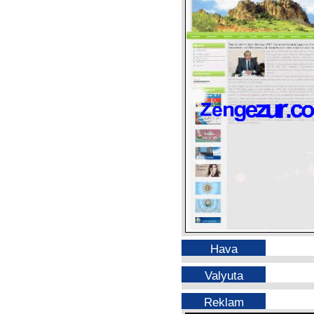
Hava
Valyuta
Reklam