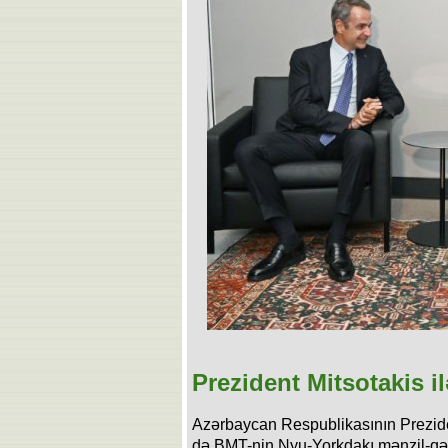
Prezident Mitsotakis i
Azərbaycan Respublikasının Preziden
də BMT-nin Nyu-Yorkdakı mənzil-qə