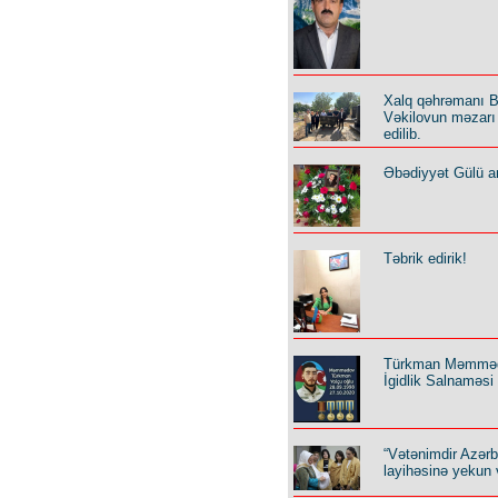
Xalq qəhrəmanı B
Vəkilovun məzarı 
edilib.
Əbədiyyət Gülü an
Təbrik edirik!
Türkman Məmmə
İgidlik Salnaməsi
“Vətənimdir Azər
layihəsinə yekun 