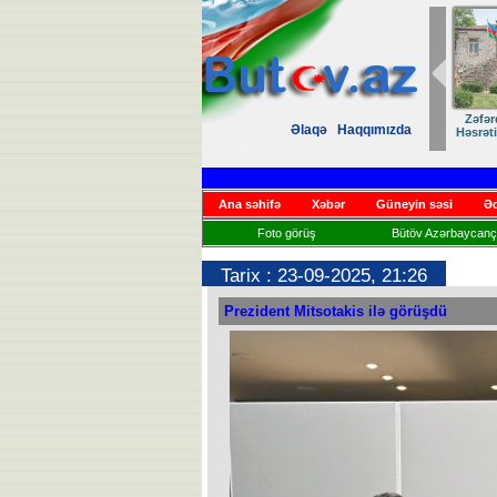
Zəfər
Əlaqə
Haqqımızda
Həsrət
Ana səhifə
Xəbər
Güneyin səsi
Əd
Foto görüş
Bütöv Azərbaycançı
Tarix : 23-09-2025, 21:26
Prezident Mitsotakis ilə görüşdü