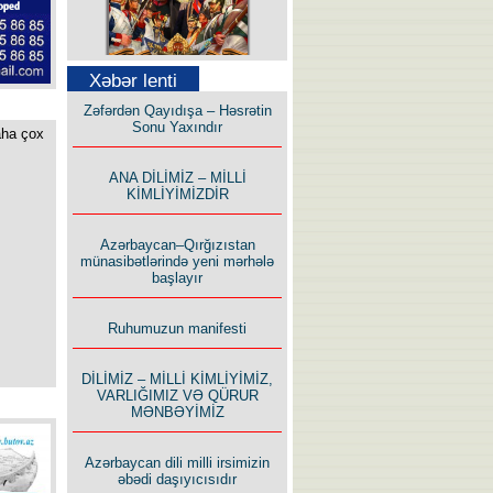
Səfər Alışarlı yazır
Xəbər lenti
Zəfərdən Qayıdışa – Həsrətin
Sonu Yaxındır
aha çox
ANA DİLİMİZ – MİLLİ
KİMLİYİMİZDİR
Uzun yolun Yolçusu
Azərbaycan–Qırğızıstan
münasibətlərində yeni mərhələ
başlayır
Ruhumuzun manifesti
Bu yolda mən varam!
DİLİMİZ – MİLLİ KİMLİYİMİZ,
VARLIĞIMIZ VƏ QÜRUR
MƏNBƏYİMİZ
Azərbaycan dili milli irsimizin
əbədi daşıyıcısıdır