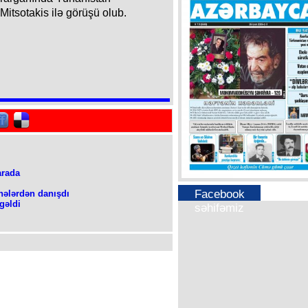
Mitsotakis ilə görüşü olub.
arada
Facebook
nələrdən danışdı
gəldi
səhifəmiz