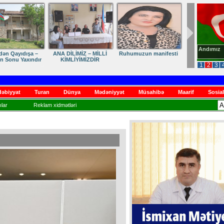
Andımız
dən Qayıdışa –
ANA DİLİMİZ – MİLLİ
Ruhumuzun manifesti
in Sonu Yaxındır
KİMLİYİMİZDİR
1
2
3
əbiyyat
Turan
Dünya
Mədəniyyət
Müsahibə
Maarif
Sosial
lar
Reklam xidmətləri