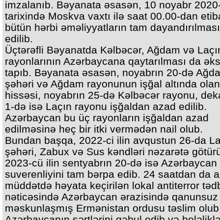
imzalanıb. Bəyanata əsasən, 10 noyabr 2020-c
tarixində Moskva vaxtı ilə saat 00.00-dan eti
bütün hərbi əməliyyatların tam dayandırılması
edilib.
Üçtərəfli Bəyanatda Kəlbəcər, Ağdam və Laçı
rayonlarının Azərbaycana qaytarılması da əks
tapıb. Bəyanata əsasən, noyabrın 20-də Ağd
şəhəri və Ağdam rayonunun işğal altında olan
hissəsi, noyabrın 25-də Kəlbəcər rayonu, dek
1-də isə Laçın rayonu işğaldan azad edilib.
Azərbaycan bu üç rayonların işğaldan azad
edilməsinə heç bir itki vermədən nail olub.
Bundan başqa, 2022-ci ilin avqustun 26-da L
şəhəri, Zabux və Sus kəndləri nəzarətə götür
2023-cü ilin sentyabrın 20-də isə Azərbaycan
suverenliyini tam bərpa edib. 24 saatdan da 
müddətdə həyata keçirilən lokal antiterror tədb
nəticəsində Azərbaycan ərazisində qanunsuz
məskunlaşmış Ermənistan ordusu təslim olub
Azərbaycanın şərtlərini qəbul edib və beləliklə