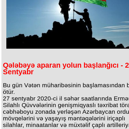
Qələbəyə aparan yolun başlanğıcı - 
Sentyabr
Bu gün Vətən müharibəsinin başlamasından b
ötür.
27 sentyabr 2020-ci il səhər saatlarında Ermə
Silahlı Qüvvələrinin genişmiqyaslı təxribat tö
cəbhəboyu zonada yerləşən Azərbaycan ord
mövqelərini və yaşayış məntəqələrini iriçaplı
silahlar, minaatanlar və müxtəlif çaplı artilleri