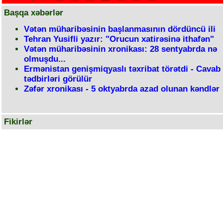
Başqa xəbərlər
Vətən müharibəsinin başlanmasının dördüncü ili
Tehran Yusifli yazır: "Orucun xatirəsinə ithafən"
Vətən müharibəsinin xronikası: 28 sentyabrda nə
olmuşdu...
Ermənistan genişmiqyaslı təxribat törətdi - Cavab
tədbirləri görülür
Zəfər xronikası - 5 oktyabrda azad olunan kəndlər
Fikirlər