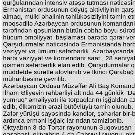
qurğularından intensiv atəşə tutması nəticəsi
Ermənistan ordusunun döyüş aktivliyinin qarşı
almaq, mülki əhalinin təhlükəsizliyini təmin e
məqsədilə Azərbaycan ordusunun komandanl
tərəfindən qoşunların bütün cəbhə boyu sürətl
hücum əməliyyatı başlaması barədə qərar veri
Qarşıdurmalar nəticəsində Ermənistanda hərb
vəziyyət və ümumi səfərbərlik, Azərbaycanda
hərbi vəziyyət və komendant saatı, 28 sentya
qismən səfərbərlik elan edib. Qarşıdurmalar q
müddətdə sürətlə alovlanıb və İkinci Qarabağ
müharibəsinə çevrilib.
Azərbaycan Ordusu Müzəffər Ali Baş Koman
İlham Əliyevin rəhbərliyi altında 44 günlük “D
yumruq” əməliyyatı ilə torpaqlarını işğaldan a
edib, ölkəmizin ərazi bütövlüyü təmin olunub.
Zəfər yürüşü sayəsində kəndlər, şəhərlər bir-b
ardınca erməni işğalçılarından təmizlənib.
Oktyabrın 3-də Tərtər rayonunun Suqovuşan
qəsəbəsi, oktyabrın 4-də Cəbrayıl rayonu, okt