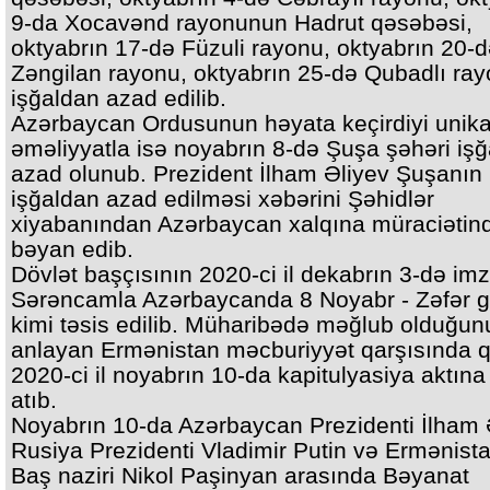
9-da Xocavənd rayonunun Hadrut qəsəbəsi,
oktyabrın 17-də Füzuli rayonu, oktyabrın 20-
Zəngilan rayonu, oktyabrın 25-də Qubadlı ra
işğaldan azad edilib.
Azərbaycan Ordusunun həyata keçirdiyi unika
əməliyyatla isə noyabrın 8-də Şuşa şəhəri iş
azad olunub. Prezident İlham Əliyev Şuşanın
işğaldan azad edilməsi xəbərini Şəhidlər
xiyabanından Azərbaycan xalqına müraciətin
bəyan edib.
Dövlət başçısının 2020-ci il dekabrın 3-də imz
Sərəncamla Azərbaycanda 8 Noyabr - Zəfər 
kimi təsis edilib. Müharibədə məğlub olduğun
anlayan Ermənistan məcburiyyət qarşısında q
2020-ci il noyabrın 10-da kapitulyasiya aktın
atıb.
Noyabrın 10-da Azərbaycan Prezidenti İlham 
Rusiya Prezidenti Vladimir Putin və Ermənist
Baş naziri Nikol Paşinyan arasında Bəyanat