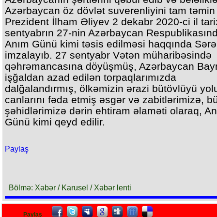
Azərbaycan öz dövlət suverenliyini tam təmin
Prezident İlham Əliyev 2 dekabr 2020-ci il tar
sentyabrın 27-nin Azərbaycan Respublikasın
Anım Günü kimi təsis edilməsi haqqında Sər
imzalayıb. 27 sentyabr Vətən müharibəsində
qəhrəmancasına döyüşmüş, Azərbaycan Bayr
işğaldan azad edilən torpaqlarımızda
dalğalandırmış, ölkəmizin ərazi bütövlüyü yo
canlarını fəda etmiş əsgər və zabitlərimizə, b
şəhidlərimizə dərin ehtiram əlaməti olaraq, A
Günü kimi qeyd edilir.
Paylaş
Bölmə: Xəbər / Karusel / Xəbər lenti
Paylaş