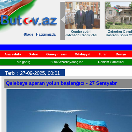
Zəfərdən Qayıdışa –
ANA DİLİMİZ –
Əlaqə
Haqqımızda
Həsrətin Sonu Yaxındır
KİMLİYİMİZ
Ana səhifə
Xəbər
Güneyin səsi
Ədəbiyyat
Turan
Dünya
Foto görüş
Bütöv Azərbaycançılar
Reklam xidmətləri
Tarix : 27-09-2025, 00:01
Qələbəyə aparan yolun başlanğıcı - 27 Sentyabr