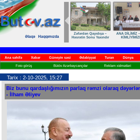
Zəfərdən Qayıdışa –
ANA DİLİMİZ –
Əlaqə
Haqqımızda
Həsrətin Sonu Yaxındır
KİMLİYİMİZ
Ana səhifə
Xəbər
Güneyin səsi
Ədəbiyyat
Turan
Dünya
Foto görüş
Bütöv Azərbaycançılar
Reklam xidmətləri
Tarix : 2-10-2025, 15:27
Biz bunu qardaşlığımızın parlaq rəmzi olaraq dəyərlən
- İlham Əliyev