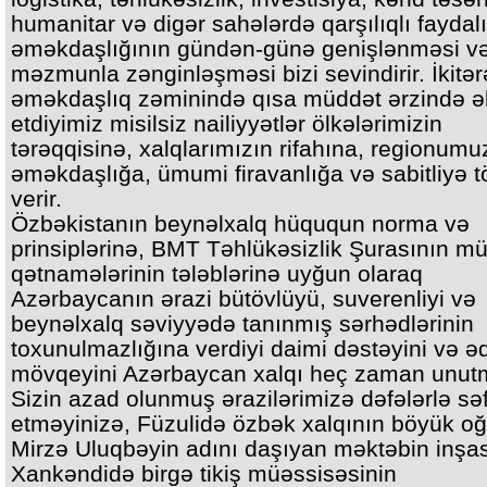
humanitar və digər sahələrdə qarşılıqlı faydalı
əməkdaşlığının gündən-günə genişlənməsi və
məzmunla zənginləşməsi bizi sevindirir. İkitərə
əməkdaşlıq zəminində qısa müddət ərzində ə
etdiyimiz misilsiz nailiyyətlər ölkələrimizin
tərəqqisinə, xalqlarımızın rifahına, regionum
əməkdaşlığa, ümumi firavanlığa və sabitliyə t
verir.
Özbəkistanın beynəlxalq hüququn norma və
prinsiplərinə, BMT Təhlükəsizlik Şurasının mü
qətnamələrinin tələblərinə uyğun olaraq
Azərbaycanın ərazi bütövlüyü, suverenliyi və
beynəlxalq səviyyədə tanınmış sərhədlərinin
toxunulmazlığına verdiyi daimi dəstəyini və əd
mövqeyini Azərbaycan xalqı heç zaman unut
Sizin azad olunmuş ərazilərimizə dəfələrlə sə
etməyinizə, Füzulidə özbək xalqının böyük oğ
Mirzə Uluqbəyin adını daşıyan məktəbin inşa
Xankəndidə birgə tikiş müəssisəsinin