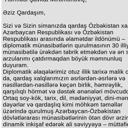
Əziz Qardaşım,
Sizi və Sizin simanızda qardaş Özbəkistan xa
Azərbaycan Respublikası və Özbəkistan
Respublikası arasında əlamətdar ildönümü –
diplomatik münasibətlərin qurulmasının 30 illi
münasibətilə ürəkdən təbrik etməkdən və ən
arzularımı çatdırmaqdan böyük məmnunluq
duyuram.
Diplomatik əlaqələrimiz otuz illik tarixə malik 
da, qardaş xalqlarımızın əsrlərdən-əsrlərə və
nəsillərdən-nəsillərə keçən birlik, həmrəylik,
qarşılıqlı hörmət və dəstək ənənələri mövcudd
Ortaq soy-kök, tarix, dil, mədəniyyət, dini-mə
dəyərlər və qardaşlıq kimi möhkəm təməllər
üzərində qurulmuş Azərbaycan-Özbəkistan
dövlətlərarası münasibətlərinin ötən dövr ərz
dinamik inkişaf edərək ali səviyyəyə – müttəfi