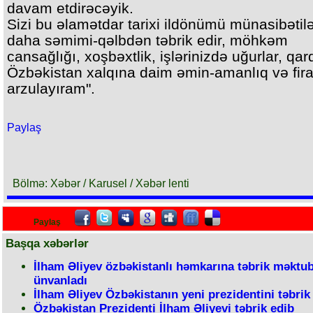
davam etdirəcəyik.
Sizi bu əlamətdar tarixi ildönümü münasibətilə
daha səmimi-qəlbdən təbrik edir, möhkəm
cansağlığı, xoşbəxtlik, işlərinizdə uğurlar, qa
Özbəkistan xalqına daim əmin-amanlıq və fira
arzulayıram".
Paylaş
Bölmə: Xəbər / Karusel / Xəbər lenti
Paylaş
Başqa xəbərlər
İlham Əliyev özbəkistanlı həmkarına təbrik məktu
ünvanladı
İlham Əliyev Özbəkistanın yeni prezidentini təbrik 
Özbəkistan Prezidenti İlham Əliyevi təbrik edib