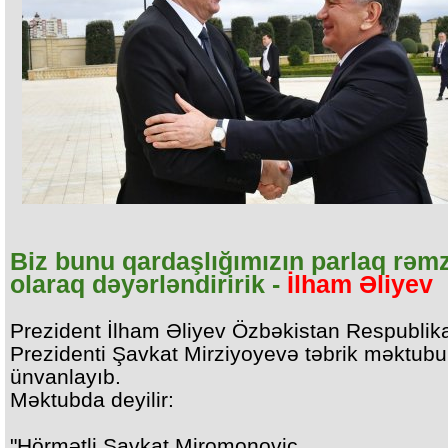
Biz bunu qardaşlığımızın parlaq rəmz
olaraq dəyərləndiririk -
İlham Əliyev
Prezident İlham Əliyev Özbəkistan Respublik
Prezidenti Şavkat Mirziyoyevə təbrik məktubu
ünvanlayıb.
Məktubda deyilir:
"Hörmətli Şavkat Miromonoviç,