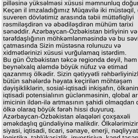
pilləsinə yüksəlməsi xüsusi məmnunluq doğur
Keçən il imzaladığımız Müqavilə iki müstəqil, 
suveren dövlətimiz arasında təbii müttəfiqliyi
rəsmiləşdirən və əbədiləşdirən mühüm tarixi
sənəddir. Azərbaycan-Özbəkistan birliyinin və
tərəfdaşlığının möhkəmlənməsində və bu səv
çatmasında Sizin müstəsna rolunuzu və
xidmətlərinizi xüsusi vurğulamaq istərdim.
Bu gün Özbəkistan təkcə regionda deyil, həm
beynəlxalq aləmdə böyük nüfuz və etimad
qazanmış ölkədir. Sizin qətiyyətli rəhbərliyiniz
bütün sahələrdə həyata keçirilən möhtəşəm
dəyişikliklərin, sosial-iqtisadi inkişafın, ölkəni
iqtisadi potensialının güclənməsinin, qlobal 
imicinin ildən-ilə artmasının şahidi olmaqdan
ölkə olaraq böyük fərəh hissi duyuruq.
Azərbaycan-Özbəkistan əlaqələri çoxşaxəli
əməkdaşlıq gündəliyinə malikdir. Ölkələrimizi
siyasi, iqtisadi, ticari, sənaye, enerji, nəqliyyat
logistika, təhlükəsizlik, investisiya, kənd təsərr