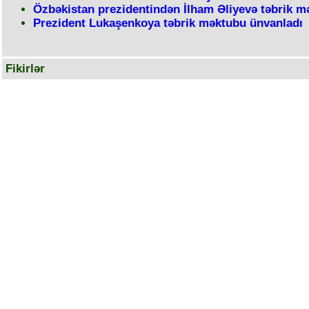
Özbəkistan prezidentindən İlham Əliyevə təbrik m
Prezident Lukaşenkoya təbrik məktubu ünvanladı
Fikirlər