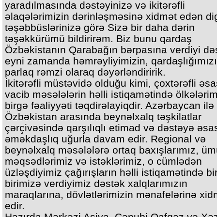
yaradılmasında dəstəyinizə və ikitərəfli
əlaqələrimizin dərinləşməsinə xidmət edən di
təşəbbüslərinizə görə Sizə bir daha dərin
təşəkkürümü bildirirəm. Biz bunu qardaş
Özbəkistanın Qarabağın bərpasına verdiyi dəs
eyni zamanda həmrəyliyimizin, qardaşlığımız
parlaq rəmzi olaraq dəyərləndiririk.
İkitərəfli müstəvidə olduğu kimi, çoxtərəfli əs
vacib məsələlərin həlli istiqamətində ölkələrim
birgə fəaliyyəti təqdirəlayiqdir. Azərbaycan ilə
Özbəkistan arasında beynəlxalq təşkilatlar
çərçivəsində qarşılıqlı etimad və dəstəyə əsa
əməkdaşlıq uğurla davam edir. Regional və
beynəlxalq məsələlərə ortaq baxışlarımız, ü
məqsədlərimiz və istəklərimiz, o cümlədən
üzləşdiyimiz çağırışların həlli istiqamətində bi
birimizə verdiyimiz dəstək xalqlarımızın
maraqlarına, dövlətlərimizin mənafelərinə xid
edir.
Hazırda Mərkəzi Asiya, Cənubi Qafqaz və Xə