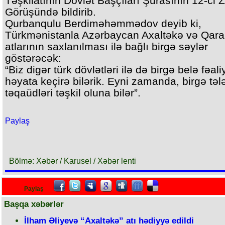
Təşkilatının Dövlət Başçıları Şurasının 12-ci Z
Görüşündə bildirib.
Qurbanqulu Berdiməhəmmədov deyib ki,
Türkmənistanla Azərbaycan Axaltəkə və Qar
atlarının saxlanılması ilə bağlı birgə səylər
göstərəcək:
“Biz digər türk dövlətləri ilə də birgə belə fəali
həyata keçirə bilərik. Eyni zamanda, birgə təl
təqaüdləri təşkil oluna bilər”.
Paylaş
Bölmə: Xəbər / Karusel / Xəbər lenti
Paylaş
Başqa xəbərlər
İlham Əliyevə “Axaltəkə” atı hədiyyə edildi