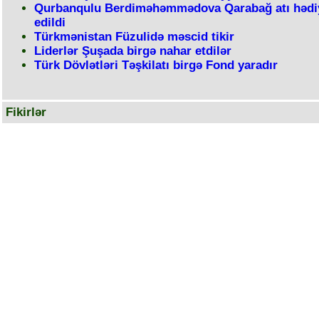
Qurbanqulu Berdiməhəmmədova Qarabağ atı hədi
edildi
Türkmənistan Füzulidə məscid tikir
Liderlər Şuşada birgə nahar etdilər
Türk Dövlətləri Təşkilatı birgə Fond yaradır
Fikirlər