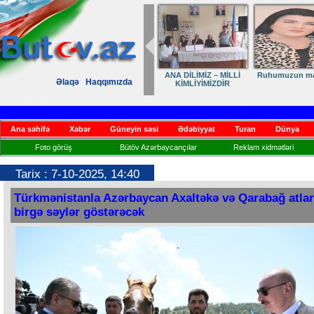
ANA DİLİMİZ – MİLLİ
Ruhumuzun man
Əlaqə
Haqqımızda
KİMLİYİMİZDİR
Ana səhifə
Xəbər
Güneyin səsi
Ədəbiyyat
Turan
Dünya
Foto görüş
Bütöv Azərbaycançılar
Reklam xidmətləri
Tarix : 7-10-2025, 14:40
Türkmənistanla Azərbaycan Axaltəkə və Qarabağ atlar
birgə səylər göstərəcək