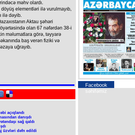
erindəcə məhv olardı.
 döyüş elementləri ilə vurulmayıb,
ı ilə dəyib.
Qazaxıstanın Aktau şəhəri
göyərtəsində olan 67 nəfərdən 38-i
lkin məlumatlara görə, təyyarə
əkanında baş verən fiziki və
qəzaya uğrayıb.
Facebook
səhifəmiz
bəbi açıqlandı
masından danışdı
vətəndaşı sağ qaldı
ışdı
 üzvləri dəfn edildi