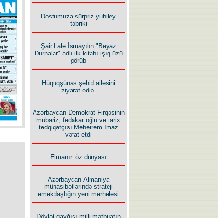
İlham İsmayıl yazır:
Dostumuza sürpriz yubiley
təbriki
Şair Lalə İsmayılın "Bəyaz
Durnalar" adlı ilk kitabı işıq üzü
görüb
Rusiyanın süqutunu qaçılmaz
Hüquqşünas şəhid ailəsini
edən beş şərt
ziyarət edib.
Azərbaycan Demokrat Firqəsinin
mübariz, fədakar oğlu və tarix
tədqiqatçısı Məhərrəm İmaz
vəfat etdi
Elmanın öz dünyası
Azərbaycan-Almaniya
münasibətlərində strateji
əməkdaşlığın yeni mərhələsi
Dövlət qayğısı milli mətbuatın