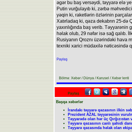
əgər bu baş versəydi, təyyarə elə y
Putin vurğulayıb ki, zərbə məhvedici
yəqin ki, raketlərin özlərinin parçalar
Xatırladaq ki, qəza dekabrın 25-də 
yaxınlığında baş verib. Təyyarənin 
həlak olub, 29 nəfər isə sağ qalıb. İ
Rusiyanın Qroznı üzərindəki hava m
texniki xarici müdaxilə nəticəsində 
Paylaş
Bölmə: Xəbər / Dünya / Karusel / Xəbər lenti
Paylaş
Başqa xəbərlər
İrandakı təyyarə qəzasının ilkin sə
Prezident AZAL təyyarəsinin vurul
Təyyarədə olan hər üç Qırğızıstan 
Təyyarə qəzasının canlı şahidi dan
Təyyarə qəzasında həlak olan ekipaj