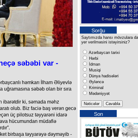
Sorğu
Saytımızda hansı mövzulara d
yer verilməsini istəyirsiniz?
Azərbaycan tarixi
Hərbi
neçə səbəbi var -
İdman
Musiqi
Dünya hadisələri
Əyləncə
ərbaycanlı həmkarı İlham Əliyevlə
Kriminal
 uğramasına səbəb olan bir sıra
Mədəniyyət
an ibarətdir ki, səmada məhz
atı olub. Biz faciə baş verən gecə
Son
çən üç pilotsuz təyyarəni idarə
buraxılışımız
n hava hücumundan müdafiə
dır”.
aket birbaşa təyyarəyə dəyməyib -