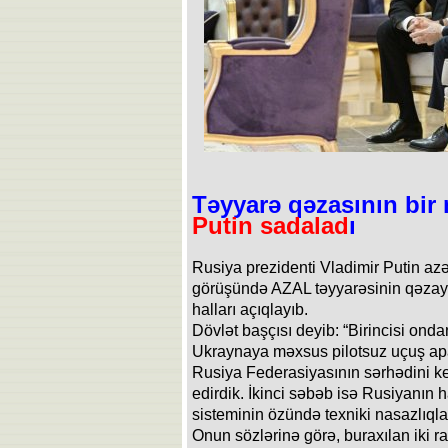
Təyyarə qəzasının bir 
Putin sadalad
ı
Rusiya prezidenti Vladimir Putin az
görüşündə AZAL təyyarəsinin qəzaya
halları açıqlayıb.
Dövlət başçısı deyib: “Birincisi ond
Ukraynaya məxsus pilotsuz uçuş apar
Rusiya Federasiyasının sərhədini ke
edirdik. İkinci səbəb isə Rusiyanı
sisteminin özündə texniki nasazlıqlar
Onun sözlərinə görə, buraxılan iki r