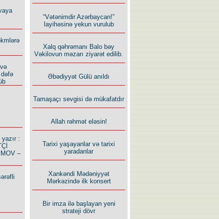
vaya
“Vətənimdir Azərbaycan!”
layihəsinə yekun vurulub
ökmlərə
Xalq qəhrəmanı Balo bəy
Vəkilovun məzarı ziyarət edilib.
 və
 dəfə
Əbədiyyət Gülü anıldı
üb
Tamaşaçı sevgisi də mükafatdır
Allah rəhmət eləsin!
azır :
Tarixi yaşayanlar və tarixi
TÇİ
yaradanlar
İMOV –
Xankəndi Mədəniyyət
ərəfli
Mərkəzində ilk konsert
Bir imza ilə başlayan yeni
strateji dövr