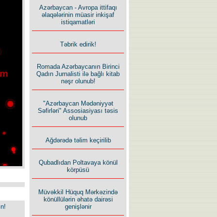
Azərbaycan - Avropa ittifaqı
əlaqələrinin müasir inkişaf
istiqamatləri
Təbrik edirik!
Romada Azərbaycanın Birinci
Qadın Jurnalisti ilə bağlı kitab
nəşr olunub!
"Azərbaycan Mədəniyyət
Səfirləri" Assosiasiyası təsis
olunub
Ağdərədə təlim keçirilib
Qubadlıdan Poltavaya könül
körpüsü
Müvəkkil Hüquq Mərkəzində
könüllülərin əhatə dairəsi
in!
genişlənir