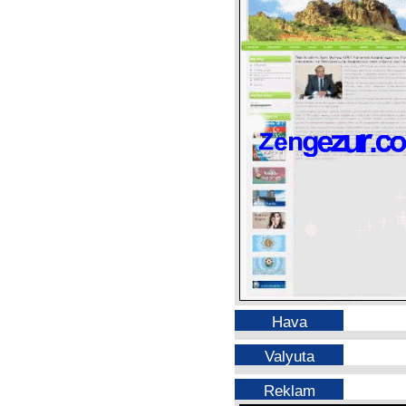
Hava
Valyuta
Reklam