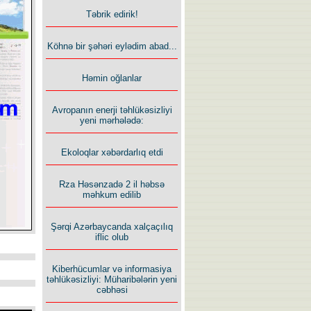
Təbrik edirik!
Köhnə bir şəhəri eylədim abad...
Həmin oğlanlar
Avropanın enerji təhlükəsizliyi
yeni mərhələdə:
Ekoloqlar xəbərdarlıq etdi
Rza Həsənzadə 2 il həbsə
məhkum edilib
Şərqi Azərbaycanda xalçaçılıq
iflic olub
Kiberhücumlar və informasiya
təhlükəsizliyi: Müharibələrin yeni
cəbhəsi