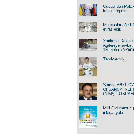
Qubadlıdan Polta
könül körpüsü
Məhbuslar ağır h
etiraz edir.
Xankəndi, Xocalı
Ağdərəyə növbəti
180 nəfər köçürül
Təbrik edirik!
Səməd VƏKİLOV y
ƏFSANƏVİ NEF
CÜMŞÜD İBRAH
Milli Ordumuzun ş
inkişaf yolu