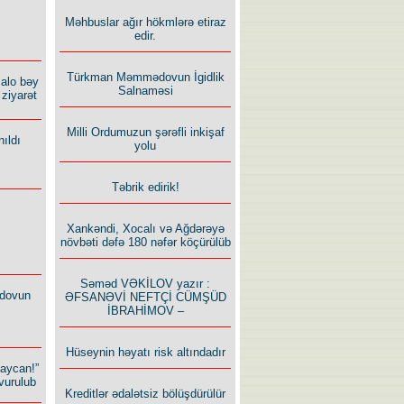
Məhbuslar ağır hökmlərə etiraz
edir.
Türkman Məmmədovun İgidlik
alo bəy
Salnaməsi
ziyarət
Milli Ordumuzun şərəfli inkişaf
ıldı
yolu
Təbrik edirik!
Xankəndi, Xocalı və Ağdərəyə
növbəti dəfə 180 nəfər köçürülüb
Səməd VƏKİLOV yazır :
dovun
ƏFSANƏVİ NEFTÇİ CÜMŞÜD
İBRAHİMOV –
Hüseynin həyatı risk altındadır
baycan!”
vurulub
Kreditlər ədalətsiz bölüşdürülür