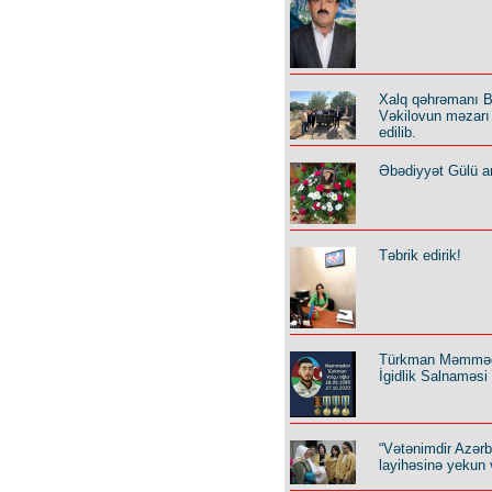
Xalq qəhrəmanı B
Vəkilovun məzarı 
edilib.
Əbədiyyət Gülü an
Təbrik edirik!
Türkman Məmmə
İgidlik Salnaməsi
“Vətənimdir Azər
layihəsinə yekun 