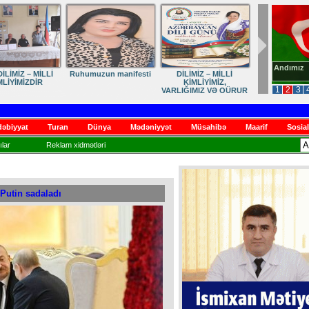
Andımız
İLİMİZ – MİLLİ
Ruhumuzun manifesti
DİLİMİZ – MİLLİ
MLİYİMİZDİR
KİMLİYİMİZ,
1
2
3
VARLIĞIMIZ VƏ QÜRUR
MƏNBƏYİMİZ
əbiyyat
Turan
Dünya
Mədəniyyət
Müsahibə
Maarif
Sosial
lar
Reklam xidmətləri
 Putin sadaladı