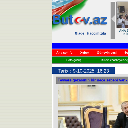
ANA D
Əlaqə
Haqqımızda
Kİ
Ana səhifə
Xəbər
Güneyin səsi
Əd
Foto görüş
Bütöv Azərbaycançı
Tarix : 9-10-2025, 16:23
Təyyarə qəzasının bir neçə səbəbi var -