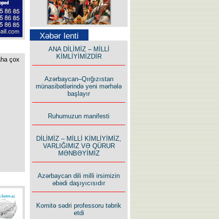
Səfər Alışarlı yazır
Xəbər lenti
ANA DİLİMİZ – MİLLİ
KİMLİYİMİZDİR
aha çox
Azərbaycan–Qırğızıstan
münasibətlərində yeni mərhələ
başlayır
Uzun yolun Yolçusu
Ruhumuzun manifesti
DİLİMİZ – MİLLİ KİMLİYİMİZ,
VARLIĞIMIZ VƏ QÜRUR
MƏNBƏYİMİZ
Bu yolda mən varam!
Azərbaycan dili milli irsimizin
əbədi daşıyıcısıdır
Komitə sədri professoru təbrik
etdi