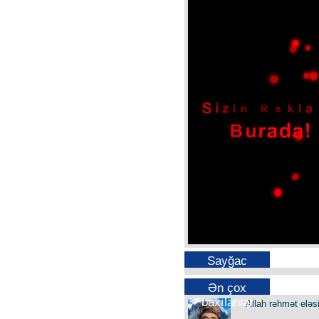
Sayğac
Ən çox
baxılanlar
Allah rəhmət eləs