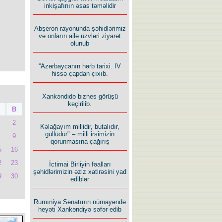
inkişafının əsas təməlidir
Abşeron rayonunda şəhidlərimiz
və onların ailə üzvləri ziyarət
olunub
“Azərbaycanın hərb tarixi. IV
hissə çapdan çıxıb.
Xankəndidə biznes görüşü
keçirilib.
B
2
Kəlağayım millidir, butalıdır,
güllüdür" – milli irsimizin
9
qorunmasına çağırış
5
16
2
23
İctimai Birliyin fəalları
şəhidlərimizin əziz xatirəsini yad
9
30
ediblər
Rumıniya Senatının nümayəndə
heyəti Xankəndiyə səfər edib