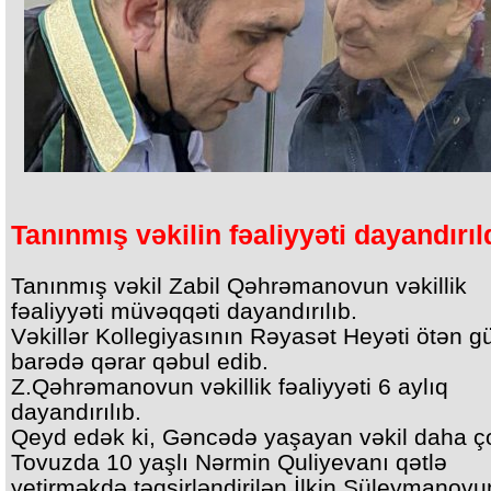
Tanınmış vəkilin fəaliyyəti dayandırıl
Tanınmış vəkil Zabil Qəhrəmanovun vəkillik
fəaliyyəti müvəqqəti dayandırılıb.
Vəkillər Kollegiyasının Rəyasət Heyəti ötən g
barədə qərar qəbul edib.
Z.Qəhrəmanovun vəkillik fəaliyyəti 6 aylıq
dayandırılıb.
Qeyd edək ki, Gəncədə yaşayan vəkil daha ç
Tovuzda 10 yaşlı Nərmin Quliyevanı qətlə
yetirməkdə təqsirləndirilən İlkin Süleymanovu