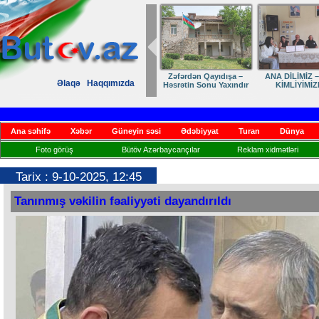
Dostumuza sürpriz
Elmanın öz d
Əlaqə
Haqqımızda
yubiley təbriki
Ana səhifə
Xəbər
Güneyin səsi
Ədəbiyyat
Turan
Dünya
Foto görüş
Bütöv Azərbaycançılar
Reklam xidmətləri
Tarix : 9-10-2025, 12:45
Tanınmış vəkilin fəaliyyəti dayandırıldı