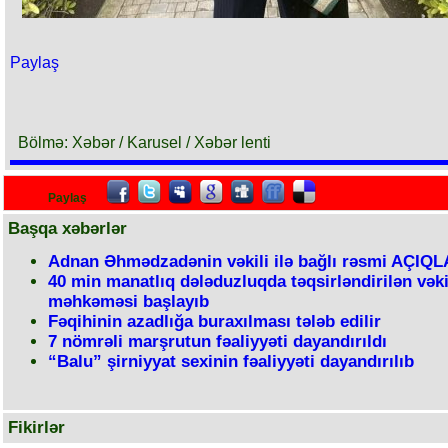
Paylaş
Bölmə: Xəbər / Karusel / Xəbər lenti
Paylaş
Başqa xəbərlər
Adnan Əhmədzadənin vəkili ilə bağlı rəsmi AÇIQ
40 min manatlıq dələduzluqda təqsirləndirilən vəki
məhkəməsi başlayıb
Fəqihinin azadlığa buraxılması tələb edilir
7 nömrəli marşrutun fəaliyyəti dayandırıldı
“Balu” şirniyyat sexinin fəaliyyəti dayandırılıb
Fikirlər