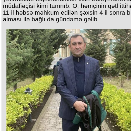
müdafiəçisi kimi tanınıb. O, həmçinin qətl ittih
11 il həbsə məhkum edilən şəxsin 4 il sonra b
alması ilə bağlı da gündəmə gəlib.