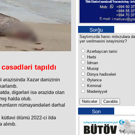
Sorğu
Saytımızda hansı mövzulara d
yer verilməsini istəyirsiniz?
Azərbaycan tarixi
Hərbi
İdman
 cəsədləri tapıldı
Musiqi
Dünya hadisələri
ərazisində Xəzər dənizinin
Əyləncə
Kriminal
karlanıb.
Mədəniyyət
tdə, digərləri isə ərazidə olan
mış halda olub.
urumların nümayəndələri dərhal
Son
buraxılışımız
n kütləvi ölümü 2022-ci ildə
 alınıb.