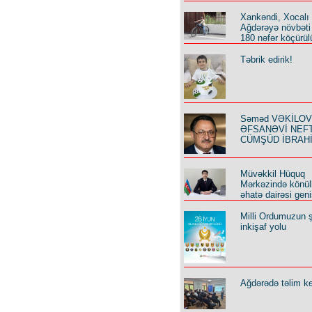
Xankəndi, Xocalı
Ağdərəyə növbəti
180 nəfər köçürül
Təbrik edirik!
Səməd VƏKİLOV y
ƏFSANƏVİ NEF
CÜMŞÜD İBRAH
Müvəkkil Hüquq
Mərkəzində könüll
əhatə dairəsi geni
Milli Ordumuzun ş
inkişaf yolu
Ağdərədə təlim keç