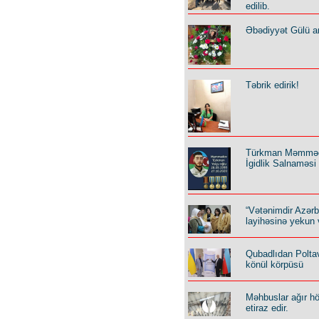
edilib.
Əbədiyyət Gülü an
Təbrik edirik!
Türkman Məmmə
İgidlik Salnaməsi
“Vətənimdir Azər
layihəsinə yekun 
Qubadlıdan Polta
könül körpüsü
Məhbuslar ağır h
etiraz edir.