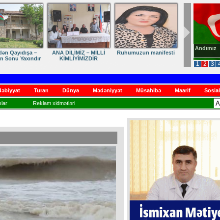
Andımız
dən Qayıdışa –
ANA DİLİMİZ – MİLLİ
Ruhumuzun manifesti
in Sonu Yaxındır
KİMLİYİMİZDİR
1
2
3
əbiyyat
Turan
Dünya
Mədəniyyət
Müsahibə
Maarif
Sosial
lar
Reklam xidmətləri