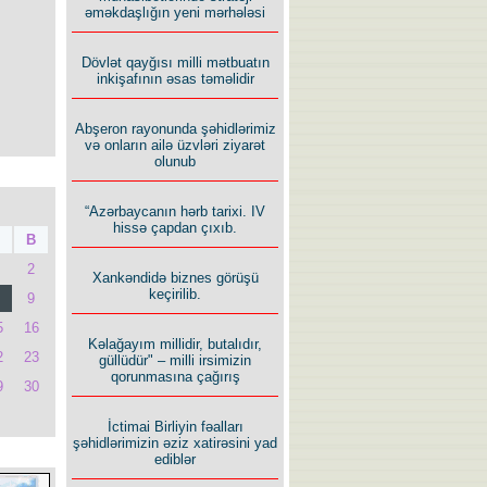
əməkdaşlığın yeni mərhələsi
Dövlət qayğısı milli mətbuatın
inkişafının əsas təməlidir
Abşeron rayonunda şəhidlərimiz
və onların ailə üzvləri ziyarət
olunub
“Azərbaycanın hərb tarixi. IV
hissə çapdan çıxıb.
B
2
Xankəndidə biznes görüşü
keçirilib.
9
5
16
Kəlağayım millidir, butalıdır,
2
23
güllüdür" – milli irsimizin
qorunmasına çağırış
9
30
İctimai Birliyin fəalları
şəhidlərimizin əziz xatirəsini yad
ediblər