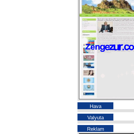
Hava
Valyuta
Reklam