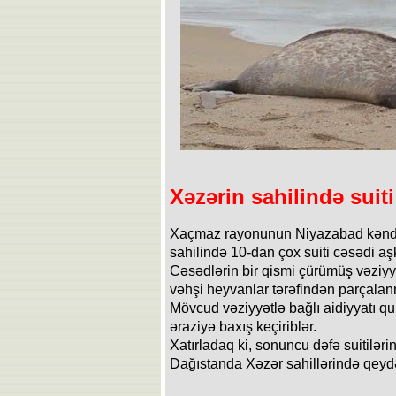
Xəzərin sahilində suiti
Xaçmaz rayonunun Niyazabad kəndi 
sahilində 10-dan çox suiti cəsədi aş
Cəsədlərin bir qismi çürümüş vəziyyə
vəhşi heyvanlar tərəfindən parçalan
Mövcud vəziyyətlə bağlı aidiyyatı q
əraziyə baxış keçiriblər.
Xatırladaq ki, sonuncu dəfə suitiləri
Dağıstanda Xəzər sahillərində qeydə