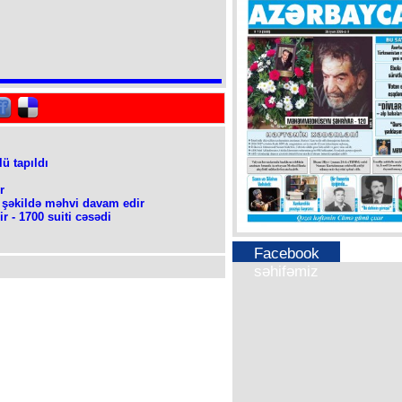
ü tapıldı
r
vi şəkildə məhvi davam edir
 - 1700 suiti cəsədi
Facebook
səhifəmiz