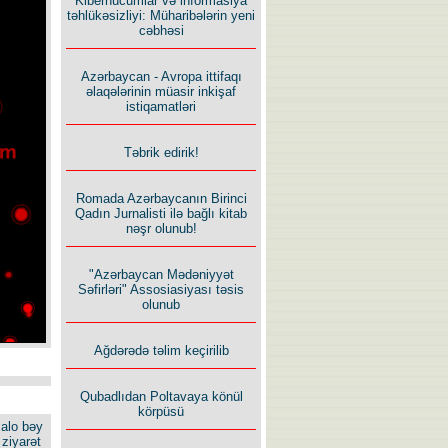
Kiberhücumlar və informasiya
təhlükəsizliyi: Müharibələrin yeni
cəbhəsi
Azərbaycan - Avropa ittifaqı
əlaqələrinin müasir inkişaf
istiqamatləri
Təbrik edirik!
Romada Azərbaycanın Birinci
Qadın Jurnalisti ilə bağlı kitab
nəşr olunub!
"Azərbaycan Mədəniyyət
Səfirləri" Assosiasiyası təsis
olunub
Ağdərədə təlim keçirilib
Qubadlıdan Poltavaya könül
körpüsü
alo bəy
ziyarət