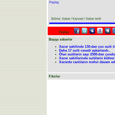
Paylaş
Bölmə: Xəbər / Karusel / Xəbər lenti
Paylaş
Başqa xəbərlər
Xəzər sahilində 130-dan çox suiti öl
Daha 17 suiti cəsədi aşkarlandı..
Ölən suitilərin sayı 2500-dən çoxdu
Xəzər sahillərində suitilərin kütlə
Xəzərdə canlıların məhvi davam edir
Fikirlər