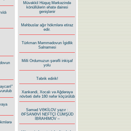
Müvəkkil Hüquq Mərkəzində
könüllülərin əhatə dairəsi
genişlənir
ıldı
Məhbuslar ağır hökmlərə etiraz
edir.
Türkman Məmmədovun İgidlik
Salnaməsi
Milli Ordumuzun şərəfli inkişaf
dovun
yolu
Təbrik edirik!
baycan!”
vurulub
Xankəndi, Xocalı və Ağdərəyə
növbəti dəfə 180 nəfər köçürülüb
vaya
Səməd VƏKİLOV yazır :
ƏFSANƏVİ NEFTÇİ CÜMŞÜD
İBRAHİMOV –
ökmlərə