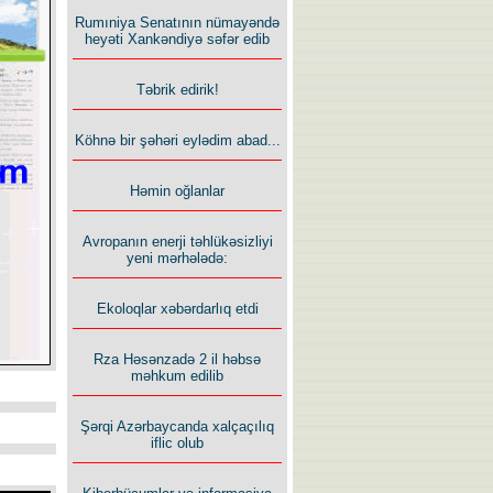
Rumıniya Senatının nümayəndə
heyəti Xankəndiyə səfər edib
Təbrik edirik!
Köhnə bir şəhəri eylədim abad...
Həmin oğlanlar
Avropanın enerji təhlükəsizliyi
yeni mərhələdə:
Ekoloqlar xəbərdarlıq etdi
Rza Həsənzadə 2 il həbsə
məhkum edilib
Şərqi Azərbaycanda xalçaçılıq
iflic olub