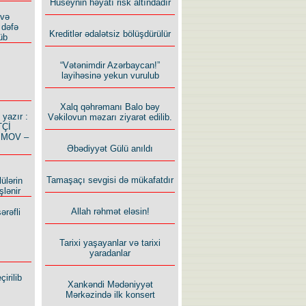
Hüseynin həyatı risk altındadır
 və
 dəfə
Kreditlər ədalətsiz bölüşdürülür
üb
“Vətənimdir Azərbaycan!”
layihəsinə yekun vurulub
Xalq qəhrəmanı Balo bəy
azır :
Vəkilovun məzarı ziyarət edilib.
TÇİ
İMOV –
Əbədiyyət Gülü anıldı
Tamaşaçı sevgisi də mükafatdır
ülərin
şlənir
Allah rəhmət eləsin!
ərəfli
Tarixi yaşayanlar və tarixi
yaradanlar
irilib
Xankəndi Mədəniyyət
Mərkəzində ilk konsert