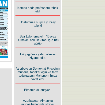
İlham İsmayıl yazır:
Komitə sədri professoru təbrik
etdi
Dostumuza sürpriz yubiley
təbriki
Şair Lalə İsmayılın "Bəyaz
Rusiyanın süqutunu qaçılmaz
Durnalar" adlı ilk kitabı işıq üzü
edən beş şərt
görüb
Hüquqşünas şəhid ailəsini
ziyarət edib.
Azərbaycan Demokrat Firqəsinin
mübariz, fədakar oğlu və tarix
tədqiqatçısı Məhərrəm İmaz
vəfat etdi
Elmanın öz dünyası
Azərbaycan-Almaniya
münasibətlərində strateji