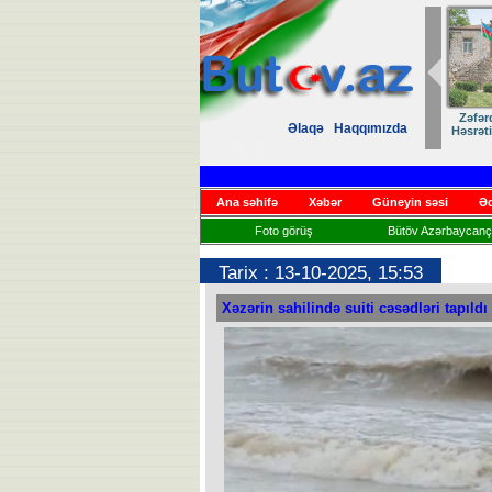
Zəfər
Əlaqə
Haqqımızda
Həsrət
Ana səhifə
Xəbər
Güneyin səsi
Əd
Foto görüş
Bütöv Azərbaycançı
Tarix : 13-10-2025, 15:53
Xəzərin sahilində suiti cəsədləri tapıldı