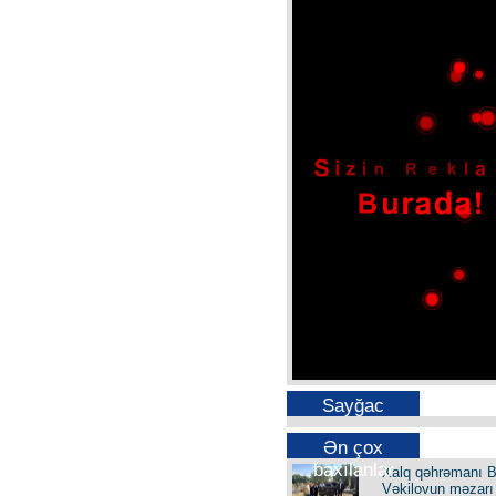
Sayğac
Ən çox
baxılanlar
Xalq qəhrəmanı B
Vəkilovun məzarı 