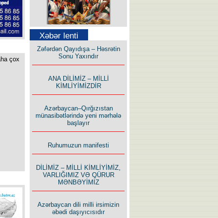
Səfər Alışarlı yazır
Xəbər lenti
Zəfərdən Qayıdışa – Həsrətin
Sonu Yaxındır
aha çox
ANA DİLİMİZ – MİLLİ
KİMLİYİMİZDİR
Uzun yolun Yolçusu
Azərbaycan–Qırğızıstan
münasibətlərində yeni mərhələ
başlayır
Ruhumuzun manifesti
Bu yolda mən varam!
DİLİMİZ – MİLLİ KİMLİYİMİZ,
VARLIĞIMIZ VƏ QÜRUR
MƏNBƏYİMİZ
Azərbaycan dili milli irsimizin
əbədi daşıyıcısıdır