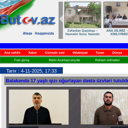
Zəfərdən Qayıdışa –
ANA DİLİMİZ –
Əlaqə
Haqqımızda
Həsrətin Sonu Yaxındır
KİMLİYİMİZ
Ana səhifə
Xəbər
Güneyin səsi
Ədəbiyyat
Turan
Dünya
Foto görüş
Bütöv Azərbaycançılar
Reklam xidmətləri
Tarix : 4-11-2025, 17:33
Balakəndə 17 yaşlı qızı oğurlayan dəstə üzvləri tutuld