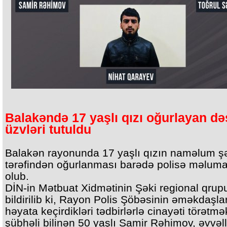
Balakəndə 17 yaşlı qızı oğurlayan də
üzvləri tutuldu
Balakən rayonunda 17 yaşlı qızın naməlum ş
tərəfindən oğurlanması barədə polisə məlumat
olub.
DİN-in Mətbuat Xidmətinin Şəki regional qru
bildirilib ki, Rayon Polis Şöbəsinin əməkdaşla
həyata keçirdikləri tədbirlərlə cinayəti törətm
şübhəli bilinən 50 yaşlı Samir Rəhimov, əvvəl