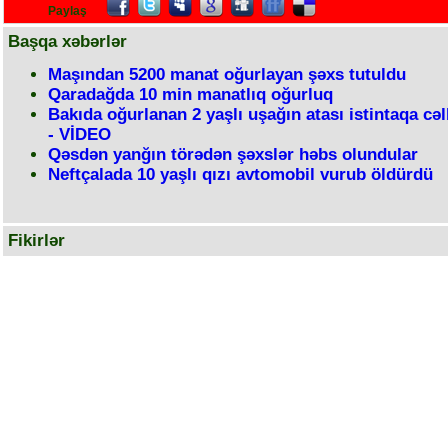
Paylaş
Başqa xəbərlər
Maşından 5200 manat oğurlayan şəxs tutuldu
Qaradağda 10 min manatlıq oğurluq
Bakıda oğurlanan 2 yaşlı uşağın atası istintaqa cəl
- VİDEO
Qəsdən yanğın törədən şəxslər həbs olundular
Neftçalada 10 yaşlı qızı avtomobil vurub öldürdü
Fikirlər