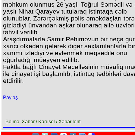
məhkum olunmuş 26 yaşlı Toğrul Səmədli və
yaşlı Nihat Qarayev tutularaq istintaqa cəlb
olunublar. Zərərçəkmiş polis əməkdaşları tərə
gizlədiyi ünvandan aşkar olunaraq ailə üzvlər
təhvil verilib.
Araşdırmalarla Samir Rəhimovun bir neçə gün
xarici ölkədən gələrək digər saxlanılanlarla bi
xanımı izlədiyi və evlənmək məqsədilə onu
oğurladığı müəyyən edilib.
Faktla bağlı Cinayət Məcəlləsinin müvafiq ma
ilə cinayət işi başlanılıb, istintaq tədbirləri da
etdirilir.
Paylaş
Bölmə: Xəbər / Karusel / Xəbər lenti