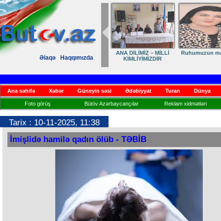
ANA DİLİMİZ – MİLLİ
Ruhumuzun manife
Əlaqə
Haqqımızda
KİMLİYİMİZDİR
Ana səhifə
Xəbər
Güneyin səsi
Ədəbiyyat
Turan
Dünya
Foto görüş
Bütöv Azərbaycançılar
Reklam xidmətləri
Tarix : 10-11-2025, 11:38
İmişlidə hamilə qadın ölüb - TƏBİB