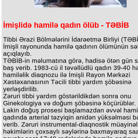
İmişlidə hamilə qadın ölüb - TƏBİB
Tibbi Ərazi Bölmələrini İdarəetmə Birliyi (TƏB
İmişli rayonunda hamilə qadının ölümünün sə
açıqlayıb.
TƏBİB-in məlumatına görə, hadisə ötən gün s
baş verib. 1983-cü il təvəllüdlü qadın 39-40 hə
hamiləlik diaqnozu ilə İmişli Rayon Mərkəzi
Xəstəxanasının Təcili tibbi yardım şöbəsinə
yerləşdirilib.
Zəruri tibbi yardım göstərildikdən sonra onu
Ginekologiya və doğum şöbəsinə köçürüblər.
Lakin doğuş prosesi başlamazdan əvvəl hami
qadında arterial təzyiqin anidən yüksəlməsi b
verib. Zəruri instrumental-diaqnostik müayinə
həkimlərin çoxsaylı səylərinə baxmayaraq saa