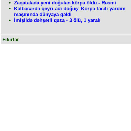
Zaqatalada yeni doğulan körpə öldü - Rəsmi
Kəlbəcərdə qeyri-adi doğuş: Körpə təcili yardım
maşınında dünyaya gəldi
İmişlidə dəhşətli qəza - 3 ölü, 1 yaralı
Fikirlər