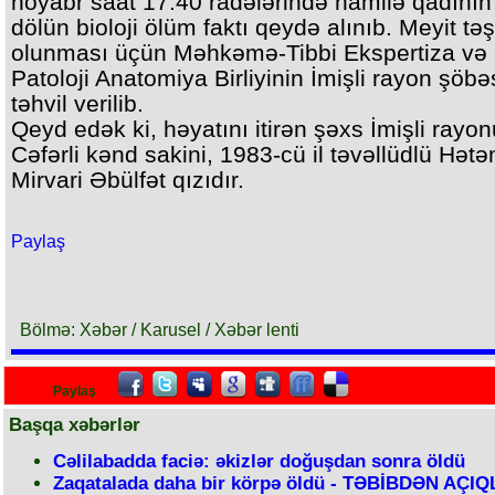
noyabr saat 17:40 radələrində hamilə qadının
dölün bioloji ölüm faktı qeydə alınıb. Meyit təş
olunması üçün Məhkəmə-Tibbi Ekspertiza və
Patoloji Anatomiya Birliyinin İmişli rayon şöbə
təhvil verilib.
Qeyd edək ki, həyatını itirən şəxs İmişli rayo
Cəfərli kənd sakini, 1983-cü il təvəllüdlü Hət
Mirvari Əbülfət qızıdır.
Paylaş
Bölmə: Xəbər / Karusel / Xəbər lenti
Paylaş
Başqa xəbərlər
Cəlilabadda faciə: əkizlər doğuşdan sonra öldü
Zaqatalada daha bir körpə öldü - TƏBİBDƏN AÇI