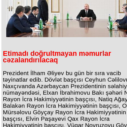
Etimadı doğrultmayan məmurlar
cəzalandırılacaq
Prezident İlham Əliyev bu gün bir sıra vacib
təyinatlar edib. Dövlət başçısı Ceyhun Cəlilov
Naxçıvanda Azərbaycan Prezidentinin səlahiyy
nümayəndəsi, Elxan İbrahimovu Bakı şəhəri 
Rayon İcra Hakimiyyətinin başçısı, Natiq Ağa
Balakən Rayon İcra Hakimiyyətinin başçısı, 
Mürsəlovu Göyçay Rayon İcra Hakimiyyətinin
başçısı, Elvin Paşayevi Qax Rayon İcra
Hakimiyyətinin başçısı, Vüqar Novruzovu Göy