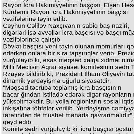
Rayon İcra Hakimiyyətinin başçısı, Elşən Həsə
Kürdəmir Rayon İcra Hakimiyyətinin başçısı
vəzifələrinə təyin edib.
Ceyhun Cəlilov Naxçıvanın sabiq baş naziri,
digərləri isə əvvəllər icra başçısı və başçı mü
vəzifələrində çalışıb.
Dövlət başçısı yeni təyin olunan məmurları qə
edərkən onlara bir sıra tapşırıqlar verib. Prezi
vurğulayıb ki, əsas məqsəd xalqa xidmət olmal
Milli Məclisin Aqrar siyasət komitəsinin sədri 
Rzayev bildirib ki, Prezident İlham Əliyevin t
dinamik yerdəyişmə uğurlu siyasətdir.
"Məqsəd təcrübə toplamış icra başçısının
bacarığından istifadə edərək digər rayonların r
yüksəltməkdir. Bu yolla regionların sosial-iqti
inkişafına töhfələr verilib. Yerdəyişmə cəmiyy
tərəfindən də müsbət mənada qavranmalıdır”,
qeyd edib.
Komitə sədri vurğulayıb ki, icra başçısı postu