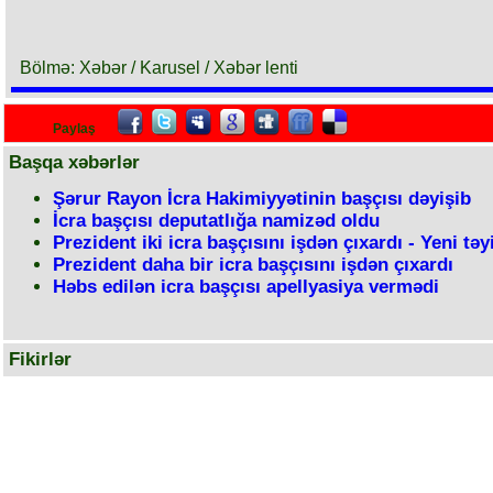
Bölmə: Xəbər / Karusel / Xəbər lenti
Paylaş
Başqa xəbərlər
Şərur Rayon İcra Hakimiyyətinin başçısı dəyişib
İcra başçısı deputatlığa namizəd oldu
Prezident iki icra başçısını işdən çıxardı - Yeni təy
Prezident daha bir icra başçısını işdən çıxardı
Həbs edilən icra başçısı apellyasiya vermədi
Fikirlər