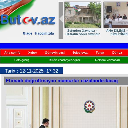
Zəfərdən Qayıdışa –
ANA DİLİMİZ –
Əlaqə
Haqqımızda
Həsrətin Sonu Yaxındır
KİMLİYİMİZ
Ana səhifə
Xəbər
Güneyin səsi
Ədəbiyyat
Turan
Dünya
Foto görüş
Bütöv Azərbaycançılar
Reklam xidmətləri
Tarix : 12-11-2025, 17:32
Etimadı doğrultmayan məmurlar cəzalandırılacaq