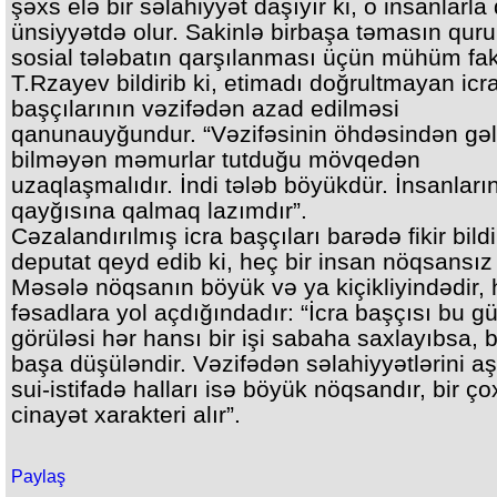
şəxs elə bir səlahiyyət daşıyır ki, o insanlarla
ünsiyyətdə olur. Sakinlə birbaşa təmasın qur
sosial tələbatın qarşılanması üçün mühüm fak
T.Rzayev bildirib ki, etimadı doğrultmayan icr
başçılarının vəzifədən azad edilməsi
qanunauyğundur. “Vəzifəsinin öhdəsindən gə
bilməyən məmurlar tutduğu mövqedən
uzaqlaşmalıdır. İndi tələb böyükdür. İnsanları
qayğısına qalmaq lazımdır”.
Cəzalandırılmış icra başçıları barədə fikir bild
deputat qeyd edib ki, heç bir insan nöqsansız 
Məsələ nöqsanın böyük və ya kiçikliyindədir, 
fəsadlara yol açdığındadır: “İcra başçısı bu g
görüləsi hər hansı bir işi sabaha saxlayıbsa, 
başa düşüləndir. Vəzifədən səlahiyyətlərini 
sui-istifadə halları isə böyük nöqsandır, bir ç
cinayət xarakteri alır”.
Paylaş