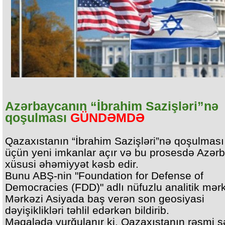
Azərbaycanın “İbrahim Sazişləri”nə
qoşulması
GÜNDƏMDƏ
Qazaxıstanın “İbrahim Sazişləri”nə qoşulması
üçün yeni imkanlar açır və bu prosesdə Azər
xüsusi əhəmiyyət kəsb edir.
Bunu ABŞ-nin "Foundation for Defense of
Democracies (FDD)" adlı nüfuzlu analitik mər
Mərkəzi Asiyada baş verən son geosiyasi
dəyişiklikləri təhlil edərkən bildirib.
Məqalədə vurğulanır ki, Qazaxıstanın rəsmi ş