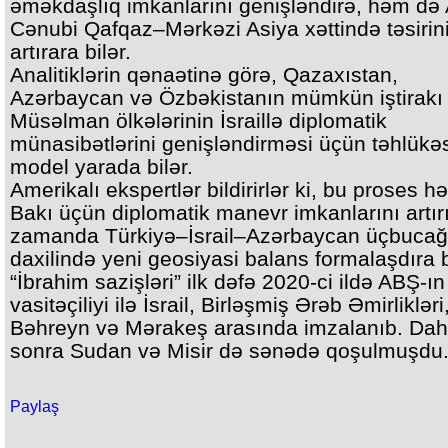
əməkdaşlıq imkanlarını genişləndirə, həm də
Cənubi Qafqaz–Mərkəzi Asiya xəttində təsirin
artırara bilər.
Analitiklərin qənaətinə görə, Qazaxıstan,
Azərbaycan və Özbəkistanın mümkün iştirakı
Müsəlman ölkələrinin İsraillə diplomatik
münasibətlərini genişləndirməsi üçün təhlükə
model yarada bilər.
Amerikalı ekspertlər bildirirlər ki, bu proses h
Bakı üçün diplomatik manevr imkanlarını artırı
zamanda Türkiyə–İsrail–Azərbaycan üçbucağ
daxilində yeni geosiyasi balans formalaşdıra b
“İbrahim sazişləri” ilk dəfə 2020-ci ildə ABŞ-ın
vasitəçiliyi ilə İsrail, Birləşmiş Ərəb Əmirlikləri
Bəhreyn və Mərakeş arasında imzalanıb. Da
sonra Sudan və Misir də sənədə qoşulmuşdu
Paylaş