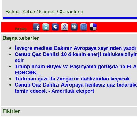
Bölmə: Xəbər / Karusel / Xəbər lenti
Paylaş
Başqa xəbərlər
İsveçrə mediası Bakının Avropaya xeyrindən yazdı
Cənub Qaz Dəhlizi 10 ölkənin enerji təhlükəsizliyi
edir
Tramp İlham Əliyev və Paşinyanla görüşdə nə EL
EDƏCƏK...
Türkmən qazı da Zəngəzur dəhlizindən keçəcək
Cənub Qaz Dəhlizi Avropaya fasiləsiz qaz tədarük
təmin edəcək - Amerikalı ekspert
Fikirlər