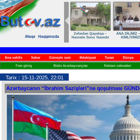
Zəfərdən Qayıdışa –
ANA DİLİMİZ –
Əlaqə
Haqqımızda
Həsrətin Sonu Yaxındır
KİMLİYİMİZ
Ana səhifə
Xəbər
Güneyin səsi
Ədəbiyyat
Turan
Dünya
Foto görüş
Bütöv Azərbaycançılar
Reklam xidmətləri
Tarix : 15-11-2025, 22:01
Azərbaycanın “İbrahim Sazişləri”nə qoşulması GÜ