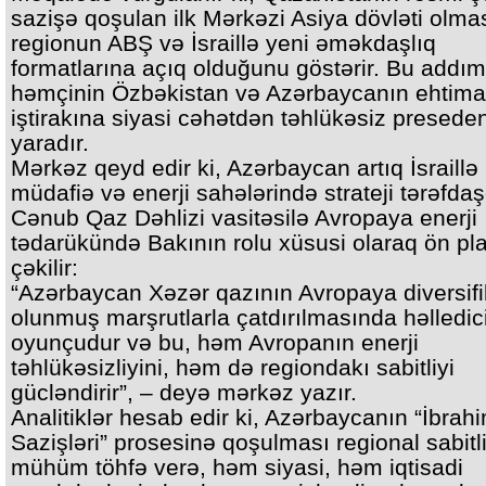
sazişə qoşulan ilk Mərkəzi Asiya dövləti olma
regionun ABŞ və İsraillə yeni əməkdaşlıq
formatlarına açıq olduğunu göstərir. Bu addım
həmçinin Özbəkistan və Azərbaycanın ehtima
iştirakına siyasi cəhətdən təhlükəsiz presede
yaradır.
Mərkəz qeyd edir ki, Azərbaycan artıq İsraillə
müdafiə və enerji sahələrində strateji tərəfdaş
Cənub Qaz Dəhlizi vasitəsilə Avropaya enerji
tədarükündə Bakının rolu xüsusi olaraq ön pl
çəkilir:
“Azərbaycan Xəzər qazının Avropaya diversif
olunmuş marşrutlarla çatdırılmasında həlledic
oyunçudur və bu, həm Avropanın enerji
təhlükəsizliyini, həm də regiondakı sabitliyi
gücləndirir”, – deyə mərkəz yazır.
Analitiklər hesab edir ki, Azərbaycanın “İbrah
Sazişləri” prosesinə qoşulması regional sabitl
mühüm töhfə verə, həm siyasi, həm iqtisadi