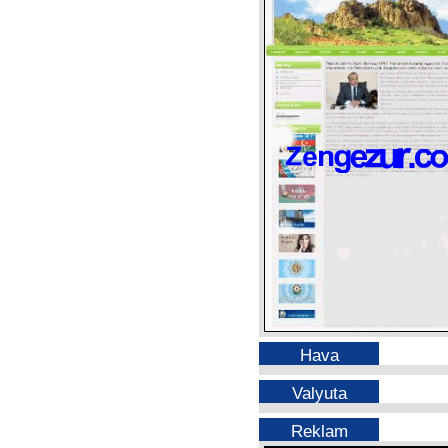
Hava
Valyuta
Reklam