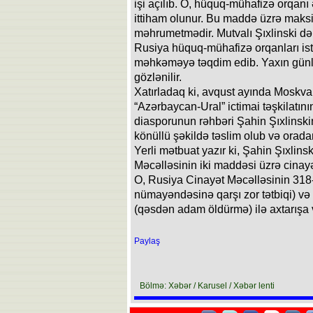
işi açılıb. O, hüquq-mühafizə orqan
ittiham olunur. Bu maddə üzrə maks
məhrumetmədir. Mutvalı Şıxlinski də i
Rusiya hüquq-mühafizə orqanları ist
məhkəməyə təqdim edib. Yaxın günl
gözlənilir.
Xatırladaq ki, avqust ayında Mosk
“Azərbaycan-Ural” ictimai təşkilatı
diasporunun rəhbəri Şahin Şıxlinski
könüllü şəkildə təslim olub və orada
Yerli mətbuat yazır ki, Şahin Şıxlin
Məcəlləsinin iki maddəsi üzrə cinayət
O, Rusiya Cinayət Məcəlləsinin 318
nümayəndəsinə qarşı zor tətbiqi) və
(qəsdən adam öldürmə) ilə axtarışa v
Paylaş
Bölmə: Xəbər / Karusel / Xəbər lenti