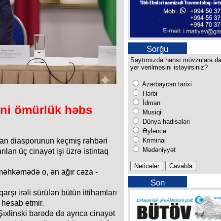
Sorğu
Saytımızda hansı mövzulara d
yer verilməsini istəyirsiniz?
Azərbaycan tarixi
Hərbi
İdman
ini ömürlük həbs
Musiqi
Dünya hadisələri
Əyləncə
Kriminal
an diasporunun keçmiş rəhbəri
Mədəniyyət
lan üç cinayət işi üzrə istintaq
məhkəmədə o, ən ağır cəza -
Son
buraxılışımız
qarşı irəli sürülən bütün ittihamları
i hesab etmir.
Şıxlinski barədə də ayrıca cinayət