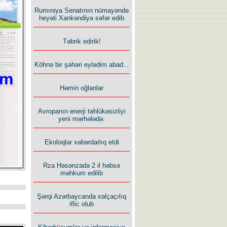
Rumıniya Senatının nümayəndə
heyəti Xankəndiyə səfər edib
Təbrik edirik!
Köhnə bir şəhəri eylədim abad...
Həmin oğlanlar
Avropanın enerji təhlükəsizliyi
yeni mərhələdə:
Ekoloqlar xəbərdarlıq etdi
Rza Həsənzadə 2 il həbsə
məhkum edilib
Şərqi Azərbaycanda xalçaçılıq
iflic olub