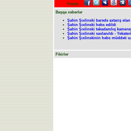
Paylaş
Başqa xəbərlər
Şahin Şıxlinski barədə axtarış elan 
Şahin Şıxlinski həbs edildi
Şahin Şıxlinski təkadamlıq kameray
Şahin Şıxlinski saxlanıldı - Yekater
Şahin Şıxlinskinin həbs müddəti u
Fikirlər