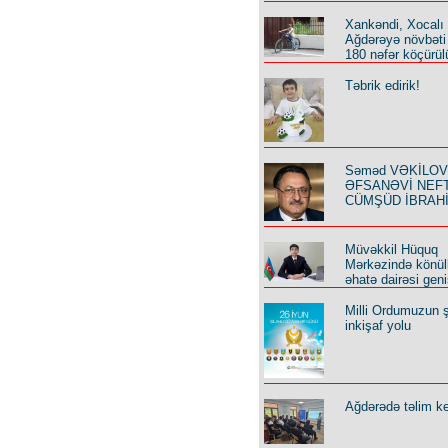
Xankəndi, Xocalı
Ağdərəyə növbəti
180 nəfər köçürül
Təbrik edirik!
Səməd VƏKİLOV y
ƏFSANƏVİ NEF
CÜMŞÜD İBRAH
Müvəkkil Hüquq
Mərkəzində könüll
əhatə dairəsi geni
Milli Ordumuzun ş
inkişaf yolu
Ağdərədə təlim keç