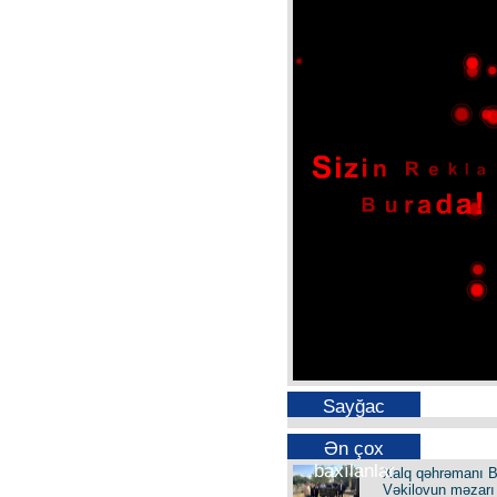
Sayğac
Ən çox
baxılanlar
Xalq qəhrəmanı B
Vəkilovun məzarı 