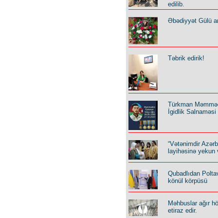
edilib.
Əbədiyyət Gülü an
Təbrik edirik!
Türkman Məmmə
İgidlik Salnaməsi
“Vətənimdir Azər
layihəsinə yekun 
Qubadlıdan Polta
könül körpüsü
Məhbuslar ağır h
etiraz edir.