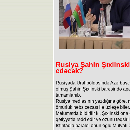
Rusiya Şahin Şıxlinsk
edəcək?
Rusiyada Ural bölgəsində Azərbayc
olmuş Şahin Şıxlinski barəsində aparı
tamamlanıb.
Rusiya mediasının yazdığına görə, 
ömürlük həbs cəzası ilə üzləşə bilər.
Məlumatda bildirilir ki, Şıxlinski ona 
qətiyyətlə rədd edir və özünü təqsirl
İstintaqla paralel onun oğlu Mutvalı 