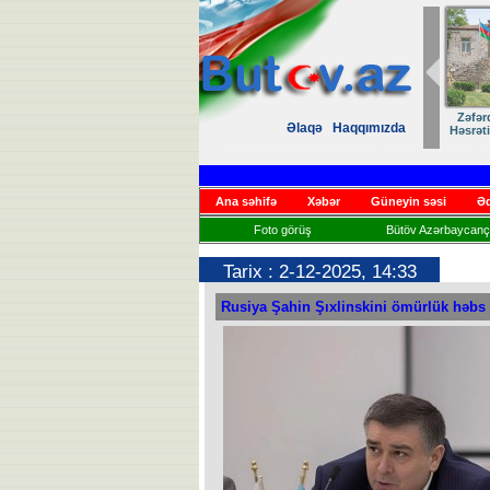
Zəfər
Əlaqə
Haqqımızda
Həsrət
Ana səhifə
Xəbər
Güneyin səsi
Əd
Foto görüş
Bütöv Azərbaycançı
Tarix : 2-12-2025, 14:33
Rusiya Şahin Şıxlinskini ömürlük həbs