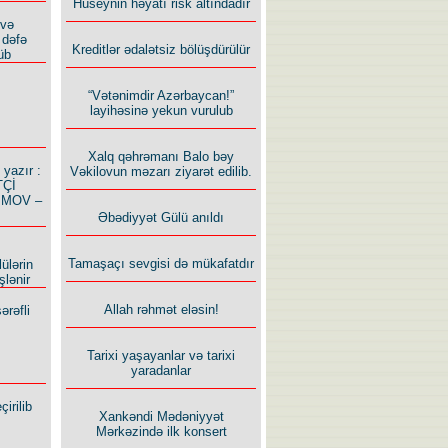
Hüseynin həyatı risk altındadır
 və
 dəfə
Kreditlər ədalətsiz bölüşdürülür
üb
“Vətənimdir Azərbaycan!”
layihəsinə yekun vurulub
Xalq qəhrəmanı Balo bəy
azır :
Vəkilovun məzarı ziyarət edilib.
TÇİ
İMOV –
Əbədiyyət Gülü anıldı
Tamaşaçı sevgisi də mükafatdır
ülərin
şlənir
Allah rəhmət eləsin!
ərəfli
Tarixi yaşayanlar və tarixi
yaradanlar
irilib
Xankəndi Mədəniyyət
Mərkəzində ilk konsert