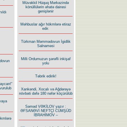
Müvəkkil Hüquq Mərkəzində
könüllülərin əhatə dairəsi
genişlənir
ıldı
Məhbuslar ağır hökmlərə etiraz
edir.
Türkman Məmmədovun İgidlik
Salnaməsi
Milli Ordumuzun şərəfli inkişaf
dovun
yolu
Təbrik edirik!
baycan!”
vurulub
Xankəndi, Xocalı və Ağdərəyə
növbəti dəfə 180 nəfər köçürülüb
vaya
Səməd VƏKİLOV yazır :
ƏFSANƏVİ NEFTÇİ CÜMŞÜD
İBRAHİMOV –
ökmlərə