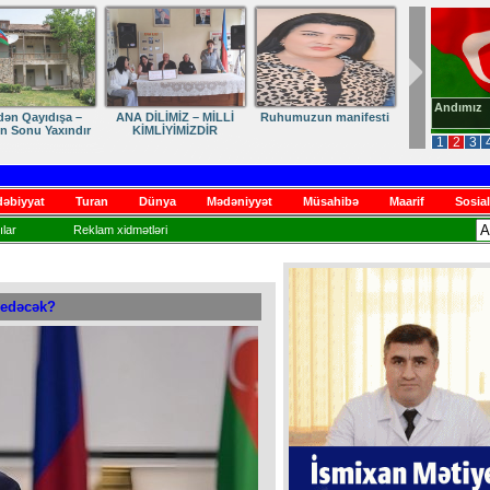
Andımız
dən Qayıdışa –
ANA DİLİMİZ – MİLLİ
Ruhumuzun manifesti
in Sonu Yaxındır
KİMLİYİMİZDİR
1
2
3
əbiyyat
Turan
Dünya
Mədəniyyət
Müsahibə
Maarif
Sosial
lar
Reklam xidmətləri
 edəcək?