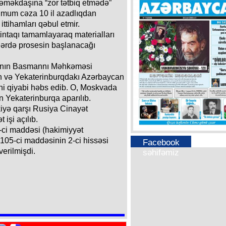
ı əməkdaşına “zor tətbiq etmədə”
imum cəza 10 il azadlıqdan
ttihamları qəbul etmir.
intaqı tamamlayaraq materialları
ərdə prosesin başlanacağı
vanın Basmannı Məhkəməsi
nın və Yekaterinburqdakı Azərbaycan
ni qiyabi həbs edib. O, Moskvada
n Yekaterinburqa aparılıb.
skiyə qarşı Rusiya Cinayət
 işi açılıb.
-ci maddəsi (hakimiyyət
 105-ci maddəsinin 2-ci hissəsi
Facebook
erilmişdi.
səhifəmiz