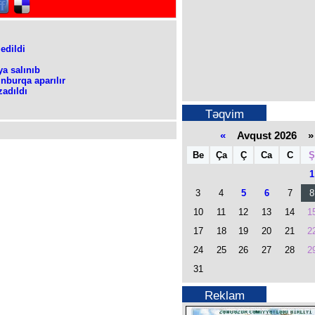
edildi
a salınıb
inburqa aparılır
zadıldı
Təqvim
«
Avqust 2026 »
Be
Ça
Ç
Ca
C
Ş
1
3
4
5
6
7
8
10
11
12
13
14
1
17
18
19
20
21
2
24
25
26
27
28
2
31
Reklam