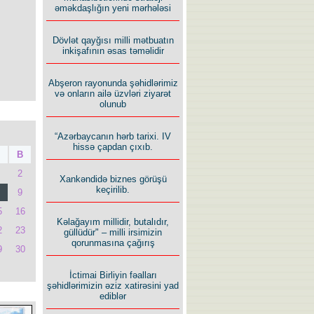
əməkdaşlığın yeni mərhələsi
Dövlət qayğısı milli mətbuatın
inkişafının əsas təməlidir
Abşeron rayonunda şəhidlərimiz
və onların ailə üzvləri ziyarət
olunub
“Azərbaycanın hərb tarixi. IV
hissə çapdan çıxıb.
B
2
Xankəndidə biznes görüşü
keçirilib.
9
5
16
Kəlağayım millidir, butalıdır,
2
23
güllüdür" – milli irsimizin
qorunmasına çağırış
9
30
İctimai Birliyin fəalları
şəhidlərimizin əziz xatirəsini yad
ediblər