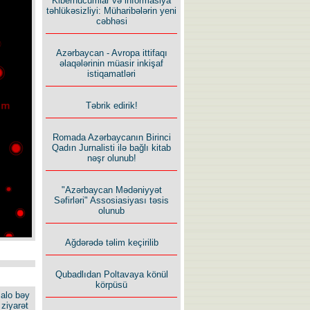
Kiberhücumlar və informasiya
təhlükəsizliyi: Müharibələrin yeni
cəbhəsi
Azərbaycan - Avropa ittifaqı
əlaqələrinin müasir inkişaf
istiqamatləri
Təbrik edirik!
Romada Azərbaycanın Birinci
Qadın Jurnalisti ilə bağlı kitab
nəşr olunub!
"Azərbaycan Mədəniyyət
Səfirləri" Assosiasiyası təsis
olunub
Ağdərədə təlim keçirilib
Qubadlıdan Poltavaya könül
körpüsü
alo bəy
ziyarət