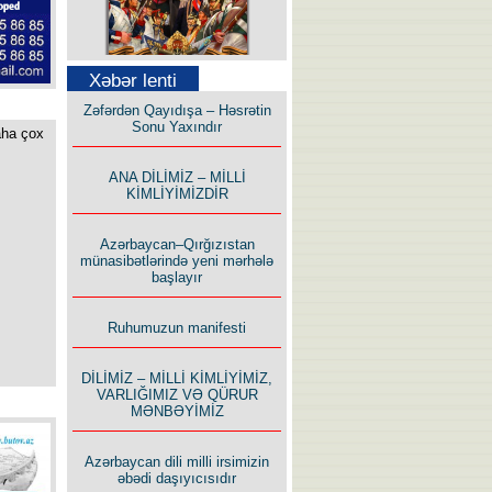
Səfər Alışarlı yazır
Xəbər lenti
Zəfərdən Qayıdışa – Həsrətin
Sonu Yaxındır
aha çox
ANA DİLİMİZ – MİLLİ
KİMLİYİMİZDİR
Uzun yolun Yolçusu
Azərbaycan–Qırğızıstan
münasibətlərində yeni mərhələ
başlayır
Ruhumuzun manifesti
Bu yolda mən varam!
DİLİMİZ – MİLLİ KİMLİYİMİZ,
VARLIĞIMIZ VƏ QÜRUR
MƏNBƏYİMİZ
Azərbaycan dili milli irsimizin
əbədi daşıyıcısıdır