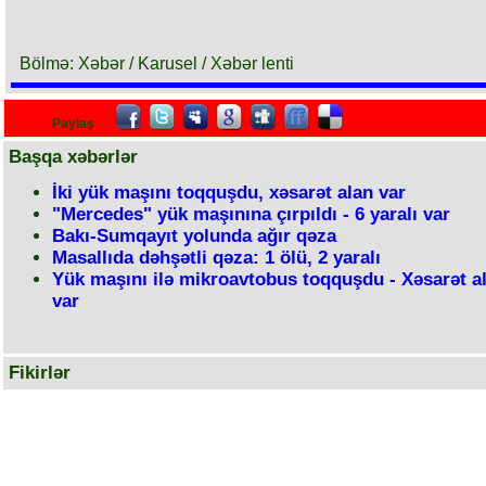
Bölmə: Xəbər / Karusel / Xəbər lenti
Paylaş
Başqa xəbərlər
İki yük maşını toqquşdu, xəsarət alan var
"Mercedes" yük maşınına çırpıldı - 6 yaralı var
Bakı-Sumqayıt yolunda ağır qəza
Masallıda dəhşətli qəza: 1 ölü, 2 yaralı
Yük maşını ilə mikroavtobus toqquşdu - Xəsarət a
var
Fikirlər