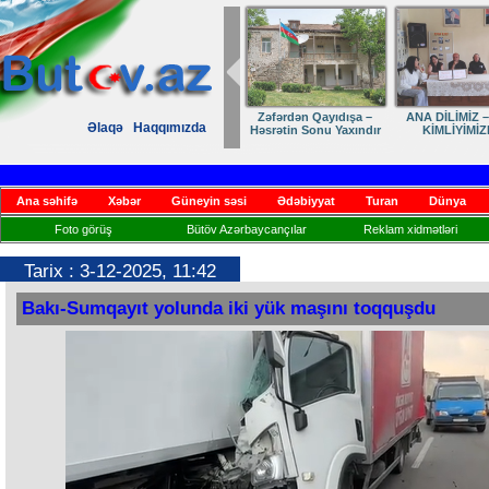
Zəfərdən Qayıdışa –
ANA DİLİMİZ –
Əlaqə
Haqqımızda
Həsrətin Sonu Yaxındır
KİMLİYİMİZ
Ana səhifə
Xəbər
Güneyin səsi
Ədəbiyyat
Turan
Dünya
Foto görüş
Bütöv Azərbaycançılar
Reklam xidmətləri
Tarix : 3-12-2025, 11:42
Bakı-Sumqayıt yolunda iki yük maşını toqquşdu