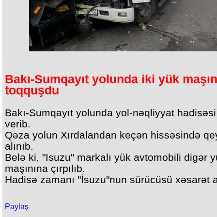
Bakı-Sumqayıt yolunda iki yük maşın
toqquşdu
Bakı-Sumqayıt yolunda yol-nəqliyyat hadisəsi
verib.
Qəza yolun Xırdalandan keçən hissəsində qe
alınıb.
Belə ki, "Isuzu" markalı yük avtomobili digər 
maşınına çırpılıb.
Hadisə zamanı "İsuzu"nun sürücüsü xəsarət a
Paylaş