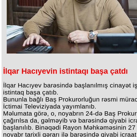
İlqar Hacıyevin istintaqı başa çatdı
İlqar Hacıyev barəsində başlanılmış cinayət iş
istintaq başa çatıb.
Bununla bağlı Baş Prokurorluğun rəsmi mürac
İctimai Televiziyada yayımlanıb.
Məlumata görə, o, noyabrın 24-də Baş Prokur
çağırılsa da, gəlməyib və barəsində qiyabi icr
başlanılıb. Binəqədi Rayon Məhkəməsinin 27
noyabr tarixli qərarı ilə barəsində qiyabi icraat