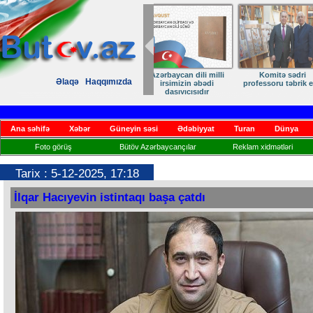
Zəfərdən Qayıdışa –
ANA DİLİMİZ –
Əlaqə
Haqqımızda
Həsrətin Sonu Yaxındır
KİMLİYİMİZ
Ana səhifə
Xəbər
Güneyin səsi
Ədəbiyyat
Turan
Dünya
Foto görüş
Bütöv Azərbaycançılar
Reklam xidmətləri
Tarix : 5-12-2025, 17:18
İlqar Hacıyevin istintaqı başa çatdı