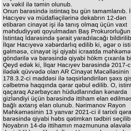
və vəkil ilə təmin olunub.
Onun barəsində istintaq bu gün tamamlanıb. İ
Hacıyev və müdafiəçilərinə dekabrın 12-dən
etibarən cinayət işi ilə tanış olmaq üçün vaxt
məhdudiyyəti qoyulmadan Baş Prokurorluğun
İstintaq İdarəsində şərait yaradılacağı bildirilib
İlqar Hacıyevə xəbərdarlıq edilib ki, əgər o ist
gəlməsə, cinayət işi qiyabi icraatda məhkəm
göndərilə və barəsində qiyabi hökm çıxarıla bi
Qeyd edək ki, İlqar Hacıyev barəsində 2017-c
ilədək qüvvədə olan AR Cinayət Məcəlləsinin
178.3.2-ci maddəsi ilə təqsirləndirilən şəxs q
cəlbetmə haqqında qərar qəbul edilib. O, isti
qaçaraq Azərbaycan hüdudlarından kənarda
gizləndiyi üçün barəsində ittiham elan edilməsi
bağlı axtarış elan olunub. Nərimanov Rayon
Məhkəməsinin 13 yanvar 2021-ci il tarixli qərar
barəsində qiyabi həbs qətimkan tədbiri seçilib
Noyabrın 14-də ittihamın məzmununa əlavələ