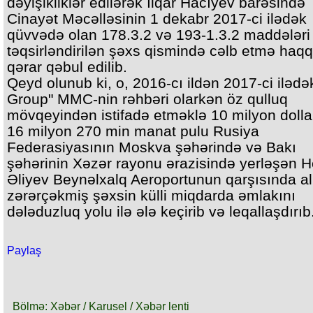
dəyişikliklər edilərək İlqar Hacıyev barəsində
Cinayət Məcəlləsinin 1 dekabr 2017-ci ilədək
qüvvədə olan 178.3.2 və 193-1.3.2 maddələri 
təqsirləndirilən şəxs qismində cəlb etmə haq
qərar qəbul edilib.
Qeyd olunub ki, o, 2016-cı ildən 2017-ci ilədə
Group" MMC-nin rəhbəri olarkən öz qulluq
mövqeyindən istifadə etməklə 10 milyon dollar
16 milyon 270 min manat pulu Rusiya
Federasiyasının Moskva şəhərində və Bakı
şəhərinin Xəzər rayonu ərazisində yerləşən 
Əliyev Beynəlxalq Aeroportunun qarşısında al
zərərçəkmiş şəxsin külli miqdarda əmlakını
dələduzluq yolu ilə ələ keçirib və leqallaşdırıb
Paylaş
Bölmə: Xəbər / Karusel / Xəbər lenti