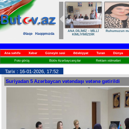
ANA DİLİMİZ – MİLLİ
Ruhumuzun man
Əlaqə
Haqqımızda
KİMLİYİMİZDİR
Ana səhifə
Xəbər
Güneyin səsi
Ədəbiyyat
Turan
Dünya
Foto görüş
Bütöv Azərbaycançılar
Reklam xidmətləri
Tarix : 16-01-2026, 17:52
Suriyadan 5 Azərbaycan vətəndaşı vətənə gətirildi