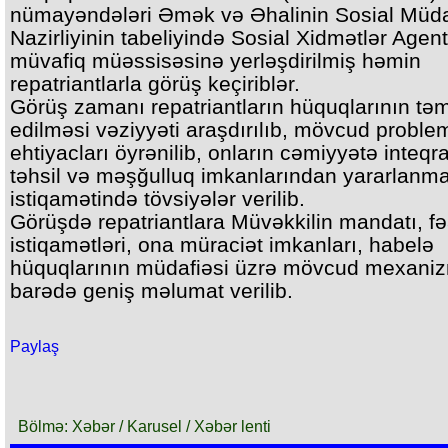
nümayəndələri Əmək və Əhalinin Sosial Müda
Nazirliyinin tabeliyində Sosial Xidmətlər Agent
müvafiq müəssisəsinə yerləşdirilmiş həmin
repatriantlarla görüş keçiriblər.
Görüş zamanı repatriantların hüquqlarının tə
edilməsi vəziyyəti araşdırılıb, mövcud problem
ehtiyacları öyrənilib, onların cəmiyyətə inteqr
təhsil və məşğulluq imkanlarından yararlanm
istiqamətində tövsiyələr verilib.
Görüşdə repatriantlara Müvəkkilin mandatı, fə
istiqamətləri, ona müraciət imkanları, habelə
hüquqlarının müdafiəsi üzrə mövcud mexaniz
barədə geniş məlumat verilib.
Paylaş
Bölmə: Xəbər / Karusel / Xəbər lenti