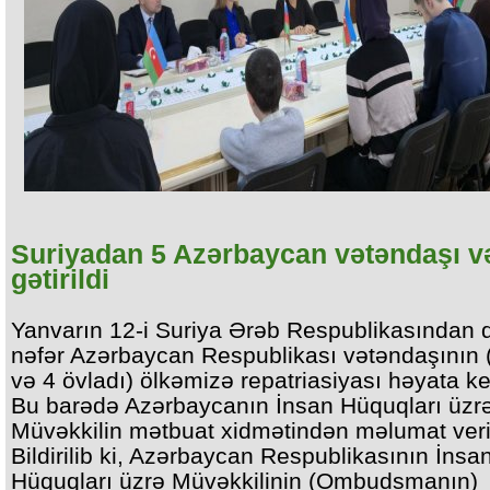
Suriyadan 5 Azərbaycan vətəndaşı v
gətirildi
Yanvarın 12-i Suriya Ərəb Respublikasından 
nəfər Azərbaycan Respublikası vətəndaşının 
və 4 övladı) ölkəmizə repatriasiyası həyata keç
Bu barədə Azərbaycanın İnsan Hüquqları üzr
Müvəkkilin mətbuat xidmətindən məlumat veril
Bildirilib ki, Azərbaycan Respublikasının İnsa
Hüquqları üzrə Müvəkkilinin (Ombudsmanın)