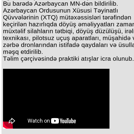
Bu barədə Azərbaycan MN-dən bildirilib.
Azərbaycan Ordusunun Xüsusi Təyinatlı
Qüvvələrinin (XTQ) mütəxəssisləri tərəfindən
keçirilən hazırlıqda döyüş əməliyyatları zama
müxtəlif silahların tətbiqi, döyüş düzülüşü, irə
texnikası, pilotsuz uçuş aparatları, müşahidə 
zərbə dronlarından istifadə qaydaları və üsulla
məşq etdirilib.
Təlim çərçivəsində praktiki atışlar icra olunub.