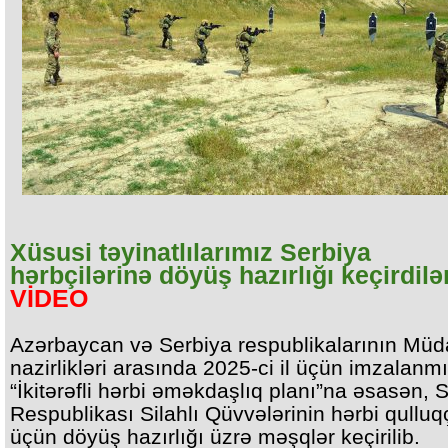
Xüsusi təyinatlılarımız Serbiya
hərbçilərinə döyüş hazırlığı keçirdilər
VİDEO
Azərbaycan və Serbiya respublikalarının Müd
nazirlikləri arasında 2025-ci il üçün imzalanm
“İkitərəfli hərbi əməkdaşlıq planı”na əsasən, 
Respublikası Silahlı Qüvvələrinin hərbi qulluq
üçün döyüş hazırlığı üzrə məşqlər keçirilib.