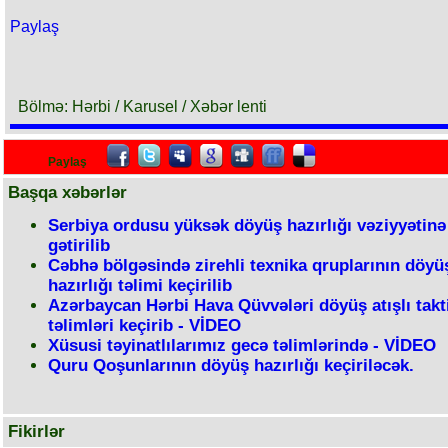
Paylaş
Bölmə: Hərbi / Karusel / Xəbər lenti
Paylaş
Başqa xəbərlər
Serbiya ordusu yüksək döyüş hazırlığı vəziyyətinə
gətirilib
Cəbhə bölgəsində zirehli texnika qruplarının döyü
hazırlığı təlimi keçirilib
Azərbaycan Hərbi Hava Qüvvələri döyüş atışlı takt
təlimləri keçirib - VİDEO
Xüsusi təyinatlılarımız gecə təlimlərində - VİDEO
Quru Qoşunlarının döyüş hazırlığı keçiriləcək.
Fikirlər