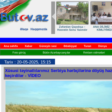
Zəfərdən Qayıdışa –
ANA DİLİMİZ –
Əlaqə
Haqqımızda
Həsrətin Sonu Yaxındır
KİMLİYİMİZ
Ana səhifə
Xəbər
Güneyin səsi
Ədəbiyyat
Turan
Dünya
Foto görüş
Bütöv Azərbaycançılar
Reklam xidmətləri
Tarix : 20-05-2025, 15:15
Xüsusi təyinatlılarımız Serbiya hərbçilərinə döyüş hazı
keçirdilər - VİDEO