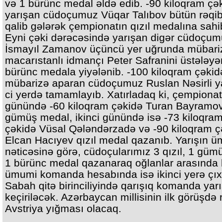
və 1 bürünc medal əldə edib. -90 kiloqram çə
yarışan cüdoçumuz Vüqar Talıbov bütün rəqib
qalib gələrək çempionatın qızıl medalına sahi
Eyni çəki dərəcəsində yarışan digər cüdoçu
İsmayıl Zamanov üçüncü yer uğrunda mübar
macarıstanlı idmançı Peter Safranini üstələyə
bürünc medala yiyələnib. -100 kiloqram çəkid
mübarizə aparan cüdoçumuz Ruslan Nəsirli ya
ci yerdə tamamlayıb. Xatırladaq ki, çempionatı
günündə -60 kiloqram çəkidə Turan Bayramo
gümüş medal, ikinci günündə isə -73 kiloqra
çəkidə Vüsal Qələndərzadə və -90 kiloqram ç
Elcan Hacıyev qızıl medal qazanıb. Yarışın 
nəticəsinə görə, cüdoçularımız 3 qızıl, 1 güm
1 bürünc medal qazanaraq oğlanlar arasında b
ümumi komanda hesabında isə ikinci yerə çıx
Sabah qitə birinciliyində qarışıq komanda yarı
keçiriləcək. Azərbaycan millisinin ilk görüşdə 
Avstriya yığması olacaq.