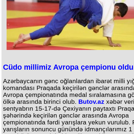
Cüdo millimiz Avropa çempionu oldu
Azərbaycanın gənc oğlanlardan ibarət milli y
komandası Praqada keçirilən gənclər arasınd
Avropa çempionatında medal sıralamasına gö
ölkə arasında birinci olub.
Butov.az
xəbər veri
sentyabrın 15-17-də Çexiyanın paytaxtı Praq
şəhərində keçirilən gənclər arasında Avropa
çempionatında fərdi yarışlara yekun vurulub. 
yarışların sonuncu günündə idmançılarımız 1 