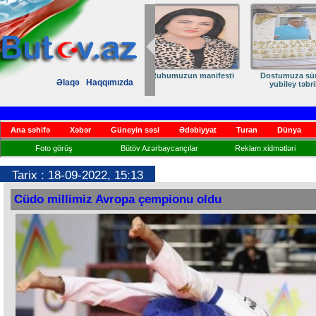
Dostumuza sürpriz
Elmanın öz d
Əlaqə
Haqqımızda
yubiley təbriki
Ana səhifə
Xəbər
Güneyin səsi
Ədəbiyyat
Turan
Dünya
Foto görüş
Bütöv Azərbaycançılar
Reklam xidmətləri
Tarix : 18-09-2022, 15:13
Cüdo millimiz Avropa çempionu oldu