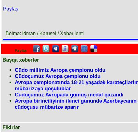
Paylaş
Bölmə: İdman / Karusel / Xəbər lenti
Paylaş
Başqa xəbərlər
Cüdo millimiz Avropa çempionu oldu
Cüdoçumuz Avropa çempionu oldu
Avropa çempionatında 18-21 yaşadək karateçiləri
mübarizəyə qoşulublar
Cüdoçumuz Avropada gümüş medal qazandı
Avropa birinciliyinin ikinci günündə Azərbaycanın
cüdoçusu mübarizə aparır
Fikirlər