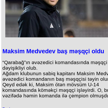
Maksim Medvedev baş məşqçi oldu
“Qarabağ”ın əvəzedici komandasında məşqçi
dəyişikliyi olub.
Ağdam klubunun sabiq kapitanı Maksim Med
əvəzedici komandanın baş məşqçisi təyin olu
Qeyd edək ki, Maksim ötən mövsüm U-14
komandasında köməkçi məşqçi işləyirdi. O, b
vəzifədə həmin komanda ilə çempion olmuşd