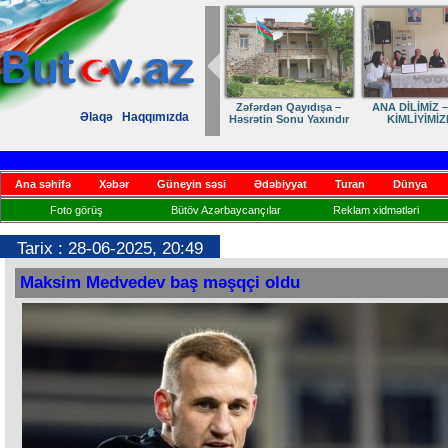
Zəfərdən Qayıdışa –
ANA DİLİMİZ –
Əlaqə
Haqqımızda
Həsrətin Sonu Yaxındır
KİMLİYİMİZ
Ana səhifə
Xəbər
Güneyin səsi
Ədəbiyyat
Turan
Dünya
Foto görüş
Bütöv Azərbaycançılar
Reklam xidmətləri
Tarix : 28-06-2025, 20:49
Maksim Medvedev baş məşqçi oldu