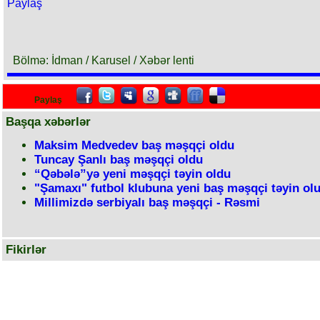
Paylaş
Bölmə: İdman / Karusel / Xəbər lenti
Paylaş
Başqa xəbərlər
Maksim Medvedev baş məşqçi oldu
Tuncay Şanlı baş məşqçi oldu
“Qəbələ”yə yeni məşqçi təyin oldu
"Şamaxı" futbol klubuna yeni baş məşqçi təyin ol
Millimizdə serbiyalı baş məşqçi - Rəsmi
Fikirlər