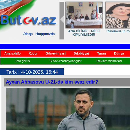
İLİMİZ – MİLLİ
Ruhumuzun manifesti
DİLİMİZ – MİLLİ
Elmanın ö
Əlaqə
Haqqımızda
MLİYİMİZDİR
KİMLİYİMİZ,
VARLIĞIMIZ VƏ QÜRUR
MƏNBƏYİMİZ
Ana səhifə
Xəbər
Güneyin səsi
Ədəbiyyat
Turan
Dünya
Foto görüş
Bütöv Azərbaycançılar
Reklam xidmətləri
Tarix : 4-10-2025, 16:44
Ayxan Abbasovu U-21-də kim əvəz edir?