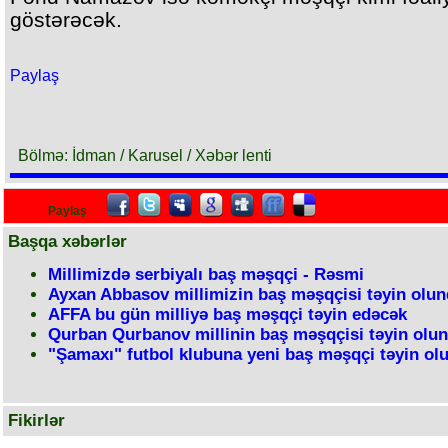
göstərəcək.
Paylaş
Bölmə: İdman / Karusel / Xəbər lenti
Paylaş
Başqa xəbərlər
Millimizdə serbiyalı baş məşqçi - Rəsmi
Ayxan Abbasov millimizin baş məşqçisi təyin olu
AFFA bu gün milliyə baş məşqçi təyin edəcək
Qurban Qurbanov millinin baş məşqçisi təyin olu
"Şamaxı" futbol klubuna yeni baş məşqçi təyin ol
Fikirlər