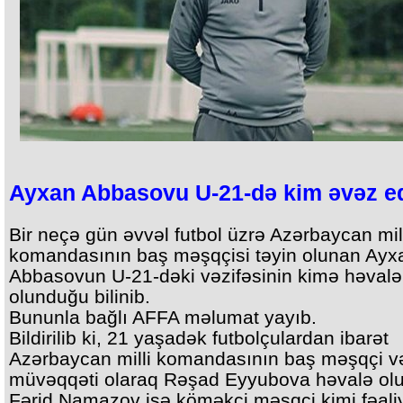
Ayxan Abbasovu U-21-də kim əvəz e
Bir neçə gün əvvəl futbol üzrə Azərbaycan mil
komandasının baş məşqçisi təyin olunan Ayx
Abbasovun U-21-dəki vəzifəsinin kimə həvalə
olunduğu bilinib.
Bununla bağlı AFFA məlumat yayıb.
Bildirilib ki, 21 yaşadək futbolçulardan ibarət
Azərbaycan milli komandasının baş məşqçi və
müvəqqəti olaraq Rəşad Eyyubova həvalə ol
Fərid Namazov isə köməkçi məşqçi kimi fəali