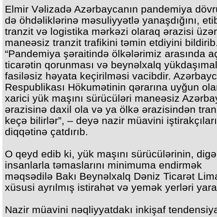
Elmir Vəlizadə Azərbaycanın pandemiya döv
də öhdəliklərinə məsuliyyətlə yanaşdığını, etib
tranzit və logistika mərkəzi olaraq ərazisi üzə
maneəsiz tranzit trafikini təmin etdiyini bildirib
“Pandemiya şəraitində ölkələrimiz arasında a
ticarətin qorunması və beynəlxalq yükdaşımal
fasiləsiz həyata keçirilməsi vacibdir. Azərbay
Respublikası Hökumətinin qərarına uyğun ola
xarici yük maşını sürücüləri maneəsiz Azərb
ərazisinə daxil ola və ya ölkə ərazisindən tran
keçə bilirlər”, – deyə nazir müavini iştirakçılar
diqqətinə çatdırıb.
O qeyd edib ki, yük maşını sürücülərinin, digə
insanlarla təmaslarını minimuma endirmək
məqsədilə Bakı Beynəlxalq Dəniz Ticarət Lim
xüsusi ayrılmış istirahət və yemək yerləri yara
Nazir müavini nəqliyyatdakı inkişaf tendensiya