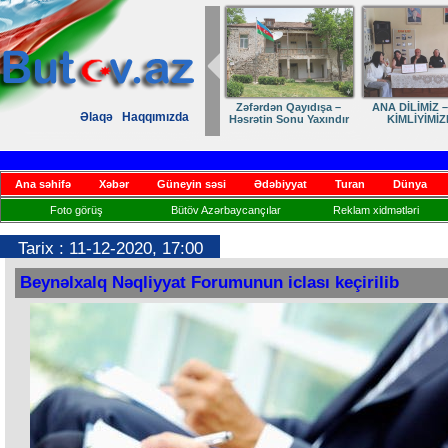
Zəfərdən Qayıdışa –
ANA DİLİMİZ –
Əlaqə
Haqqımızda
Həsrətin Sonu Yaxındır
KİMLİYİMİZ
Ana səhifə
Xəbər
Güneyin səsi
Ədəbiyyat
Turan
Dünya
Foto görüş
Bütöv Azərbaycançılar
Reklam xidmətləri
Tarix : 11-12-2020, 17:00
Beynəlxalq Nəqliyyat Forumunun iclası keçirilib