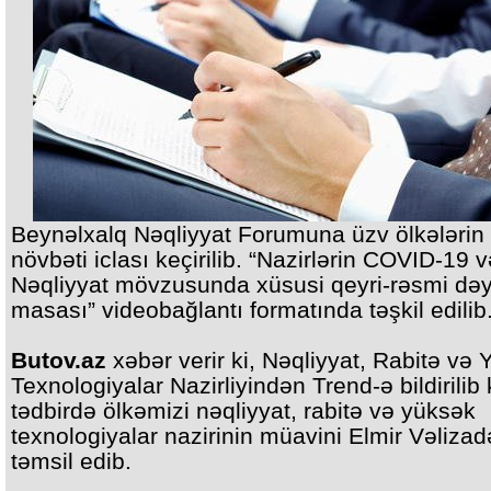
Beynəlxalq Nəqliyyat Forumuna üzv ölkələrin
növbəti iclası keçirilib. “Nazirlərin COVID-19 v
Nəqliyyat mövzusunda xüsusi qeyri-rəsmi dəy
masası” videobağlantı formatında təşkil edilib
Butov.az
xəbər verir ki, Nəqliyyat, Rabitə və
Texnologiyalar Nazirliyindən Trend-ə bildirilib 
tədbirdə ölkəmizi nəqliyyat, rabitə və yüksək
texnologiyalar nazirinin müavini Elmir Vəlizad
təmsil edib.