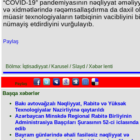
“COVID-19” pandemiyasının nəqliyyat əməliyy
və xidmətlərində rəqəmsallaşdırma da daxil 
müasir texnologiyaların tətbiqinin vacibliyini b
nümayiş etdirdiyini vurğulayıb.
Paylaş
Bölmə: İqtisadiyyat / Karusel / Slayd / Xəbər lenti
Paylaş
Başqa xəbərlər
Bakı avtovağzalı Nəqliyyat, Rabitə və Yüksək
Texnologiyalar Nazirliyinə qaytarıldı
Azərbaycan Minskdə Regional Rabitə Birliyinin
Administrasiya Başçıları Şurasının 52-ci iclasında 
edib
Bayram günlərində əhali fasiləsiz nəqliyyat və