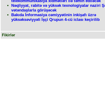
telekommunikasiya xidmətləri ilə təmin ediləcək
Nəqliyyat, rabitə və yüksək texnologiyalar naziri Ş
vətəndaşlarla görüşəcək
Bakıda İnformasiya cəmiyyətinin inkişafı üzrə
yüksəksəviyyəli İşçi Qrupun 4-cü iclası keçirilib
Fikirlər