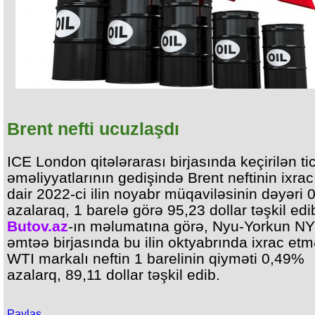
Brent nefti ucuzlaşdı
ICE London qitələrarası birjasında keçirilən ti
əməliyyatlarının gedişində Brent neftinin ixra
dair 2022-ci ilin noyabr müqaviləsinin dəyəri
azalaraq, 1 barelə görə 95,23 dollar təşkil edi
Butov.az
-ın məlumatına görə, Nyu-Yorkun 
əmtəə birjasında bu ilin oktyabrında ixrac etm
WTI markalı neftin 1 barelinin qiyməti 0,49%
azalarq, 89,11 dollar təşkil edib.
Paylaş