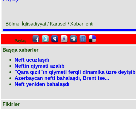
Bölmə: İqtisadiyyat / Karusel / Xəbər lenti
Paylaş
Başqa xəbərlər
Neft ucuzlaşdı
Neftin qiyməti azalıb
"Qara qızıl"ın qiyməti fərqli dinamika üzrə dəyişib
Azərbaycan nefti bahalaşdı, Brent isə...
Neft yenidən bahalaşdı
Fikirlər