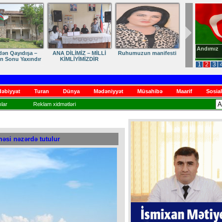
Andımız
dən Qayıdışa –
ANA DİLİMİZ – MİLLİ
Ruhumuzun manifesti
in Sonu Yaxındır
KİMLİYİMİZDİR
1
2
3
əbiyyat
Turan
Dünya
Mədəniyyət
Müsahibə
Maarif
Sosial
lar
Reklam xidmətləri
məsi nəzərdə tutulur