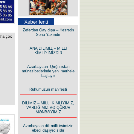
Səfər Alışarlı yazır
Xəbər lenti
Zəfərdən Qayıdışa – Həsrətin
Sonu Yaxındır
aha çox
ANA DİLİMİZ – MİLLİ
KİMLİYİMİZDİR
Uzun yolun Yolçusu
Azərbaycan–Qırğızıstan
münasibətlərində yeni mərhələ
başlayır
Ruhumuzun manifesti
Bu yolda mən varam!
DİLİMİZ – MİLLİ KİMLİYİMİZ,
VARLIĞIMIZ VƏ QÜRUR
MƏNBƏYİMİZ
Azərbaycan dili milli irsimizin
əbədi daşıyıcısıdır