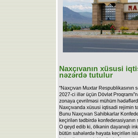
Naxçıvanın xüsusi iqti
nəzərdə tutulur
“Naxçıvan Muxtar Respublikasının sos
2027-ci illər üçün Dövlət Proqramı”n
zonaya çevrilməsi mühüm hədəflərdə
Naxçıvanda xüsusi iqtisadi rejimin tə
Bunu Naxçıvan Sahibkarlar Konfederas
keçirilən tədbirdə konfederasiyanın 
O qeyd edib ki, ölkənin dayanıqlı in
bütün sahələrdə həyata keçirilən isl