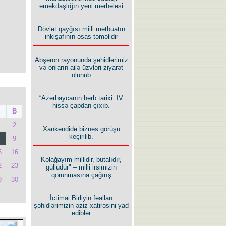
əməkdaşlığın yeni mərhələsi
Dövlət qayğısı milli mətbuatın
inkişafının əsas təməlidir
Abşeron rayonunda şəhidlərimiz
və onların ailə üzvləri ziyarət
olunub
“Azərbaycanın hərb tarixi. IV
hissə çapdan çıxıb.
B
2
Xankəndidə biznes görüşü
keçirilib.
9
5
16
Kəlağayım millidir, butalıdır,
2
23
güllüdür" – milli irsimizin
qorunmasına çağırış
9
30
İctimai Birliyin fəalları
şəhidlərimizin əziz xatirəsini yad
ediblər