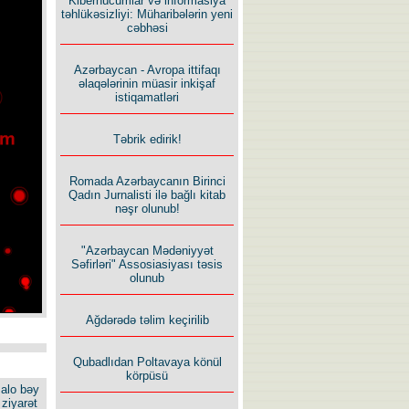
Kiberhücumlar və informasiya
təhlükəsizliyi: Müharibələrin yeni
cəbhəsi
Azərbaycan - Avropa ittifaqı
əlaqələrinin müasir inkişaf
istiqamatləri
Təbrik edirik!
Romada Azərbaycanın Birinci
Qadın Jurnalisti ilə bağlı kitab
nəşr olunub!
"Azərbaycan Mədəniyyət
Səfirləri" Assosiasiyası təsis
olunub
Ağdərədə təlim keçirilib
Qubadlıdan Poltavaya könül
körpüsü
alo bəy
ziyarət