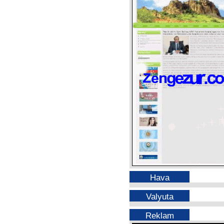
Hava
Valyuta
Reklam