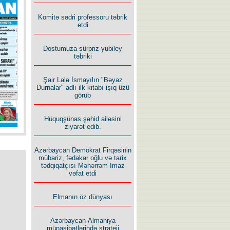
İlham İsmayıl yazır:
Komitə sədri professoru təbrik
etdi
Dostumuza sürpriz yubiley
təbriki
Şair Lalə İsmayılın "Bəyaz
Rusiyanın süqutunu qaçılmaz
Durnalar" adlı ilk kitabı işıq üzü
edən beş şərt
görüb
Hüquqşünas şəhid ailəsini
ziyarət edib.
Azərbaycan Demokrat Firqəsinin
mübariz, fədakar oğlu və tarix
tədqiqatçısı Məhərrəm İmaz
vəfat etdi
Elmanın öz dünyası
Azərbaycan-Almaniya
münasibətlərində strateji