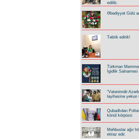
edilib.
Əbədiyyət Gülü an
Təbrik edirik!
Türkman Məmmə
İgidlik Salnaməsi
“Vətənimdir Azər
layihəsinə yekun 
Qubadlıdan Polta
könül körpüsü
Məhbuslar ağır h
etiraz edir.