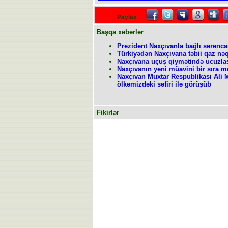
Paylaş
Başqa xəbərlər
Prezident Naxçıvanla bağlı sərənc
Türkiyədən Naxçıvana təbii qaz nəq
Naxçıvana uçuş qiymətində ucuzla
Naxçıvanın yeni müavini bir sıra m
Naxçıvan Muxtar Respublikası Ali M
ölkəmizdəki səfiri ilə görüşüb
Fikirlər