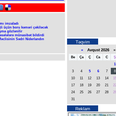
amı imzaladı
li üçün boru kəməri çəkiləcək
şma gözlənilir
əsələlərə münasibət bildirdi
əclisinin Sədri Niderlandın
Təqvim
«
Avqust 2026 »
Be
Ça
Ç
Ca
C
Ş
1
3
4
5
6
7
8
10
11
12
13
14
1
17
18
19
20
21
2
24
25
26
27
28
2
31
Reklam