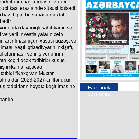
 mərhələnin başlanmasını zəruri
ublikası ərazisində xüsusi iqtisadi
ə hazırlıqlar bu sahədə müxtəlif
 edir.
ayonunda dayanıqlı sahibkarlıq və
 və yerli investisiyaların cəlb
nin artırılması üçün xüsusi güzəşt və
ması, yaşıl iqtisadiyyatın inkişafı,
il olunması, yeni iş yerlərinin
ta keçiriləcək tədbirlər xüsusi
eniş imkanlar açacaq.
n tətbiqi “Naxçıvan Muxtar
afına dair 2023-2027-ci illər üçün
ş tədbirlərin həyata keçirilməsinə
Facebook
səhifəmiz
arılıb.