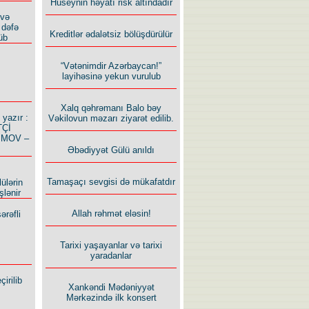
Hüseynin həyatı risk altındadır
 və
 dəfə
Kreditlər ədalətsiz bölüşdürülür
üb
“Vətənimdir Azərbaycan!”
layihəsinə yekun vurulub
Xalq qəhrəmanı Balo bəy
azır :
Vəkilovun məzarı ziyarət edilib.
TÇİ
İMOV –
Əbədiyyət Gülü anıldı
Tamaşaçı sevgisi də mükafatdır
ülərin
şlənir
Allah rəhmət eləsin!
ərəfli
Tarixi yaşayanlar və tarixi
yaradanlar
irilib
Xankəndi Mədəniyyət
Mərkəzində ilk konsert