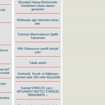
Müvəkkil Hüquq Mərkəzində
könüllülərin əhatə dairəsi
genişlənir
ıldı
Məhbuslar ağır hökmlərə etiraz
edir.
Türkman Məmmədovun İgidlik
Salnaməsi
Milli Ordumuzun şərəfli inkişaf
dovun
yolu
Təbrik edirik!
baycan!”
vurulub
Xankəndi, Xocalı və Ağdərəyə
növbəti dəfə 180 nəfər köçürülüb
vaya
Səməd VƏKİLOV yazır :
ƏFSANƏVİ NEFTÇİ CÜMŞÜD
İBRAHİMOV –
ökmlərə