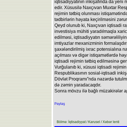
iqtisadiyyatının inkişafında da yeni
edir. Xüsusilə Naxçıvan Muxtar Resp
rejimin tətbiq olunması istiqamətind
tədbirlərin həyata keçirilməsini zəruri
Qeyd olunub ki, Naxçıvan iqtisadi r
investisiya mühiti yaradılmaqla xarici
edilməsi, iqtisadiyyatın səmərəliliyi
imtiyazlar mexanizminin formalaşdırıl
şaxələndirilmiş ixrac potensialına na
açılması və digər istiqamətlərdə həya
iqtisadi rejimin tətbiq edilməsinə g
Vurğulanıb ki, xüsusi iqtisadi rejimi
Respublikasının sosial-iqtisadi inkiş
Dövlət Proqramı”nda nəzərdə tutulmu
də zəmin yaradacaqdır.
Sonra mövzu ilə bağlı müzakirələr ap
Paylaş
Bölmə: İqtisadiyyat / Karusel / Xəbər lenti