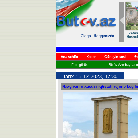
Zəfər
Əlaqə
Haqqımızda
Həsrət
Ana səhifə
Xəbər
Güneyin səsi
Əd
Foto görüş
Bütöv Azərbaycançı
Tarix : 6-12-2023, 17:30
Naxçıvanın xüsusi iqtisadi rejimə keçil