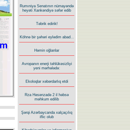
Rumıniya Senatının nümayəndə
heyəti Xankəndiyə səfər edib
Təbrik edirik!
Köhnə bir şəhəri eylədim abad...
Həmin oğlanlar
Avropanın enerji təhlükəsizliyi
yeni mərhələdə:
Ekoloqlar xəbərdarlıq etdi
Rza Həsənzadə 2 il həbsə
məhkum edilib
Şərqi Azərbaycanda xalçaçılıq
iflic olub