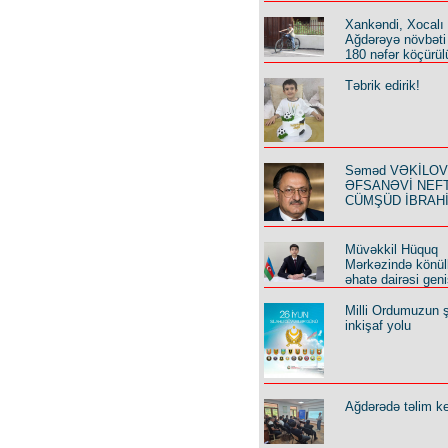
Xankəndi, Xocalı
Ağdərəyə növbəti
180 nəfər köçürül
Təbrik edirik!
Səməd VƏKİLOV y
ƏFSANƏVİ NEF
CÜMŞÜD İBRAH
Müvəkkil Hüquq
Mərkəzində könüll
əhatə dairəsi geni
Milli Ordumuzun ş
inkişaf yolu
Ağdərədə təlim keç