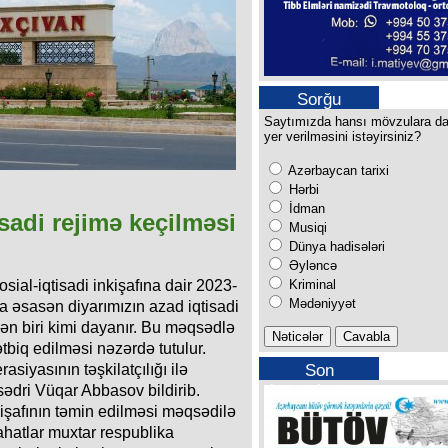
Sorğu
Saytımızda hansı mövzulara d
yer verilməsini istəyirsiniz?
Azərbaycan tarixi
Hərbi
İdman
sadi rejimə keçilməsi
Musiqi
Dünya hadisələri
Əyləncə
Kriminal
ial-iqtisadi inkişafına dair 2023-
Mədəniyyət
a əsasən diyarımızın azad iqtisadi
n biri kimi dayanır. Bu məqsədlə
tbiq edilməsi nəzərdə tutulur.
Son
iyasının təşkilatçılığı ilə
buraxılışımız
sədri Vüqar Abbasov bildirib.
kişafının təmin edilməsi məqsədilə
ahatlar muxtar respublika