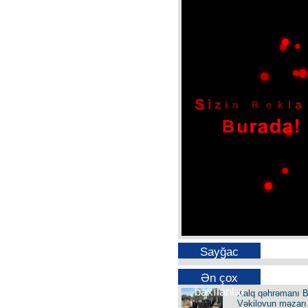
Sayğac
Ən çox
baxılanlar
Xalq qəhrəmanı B
Vəkilovun məzarı 