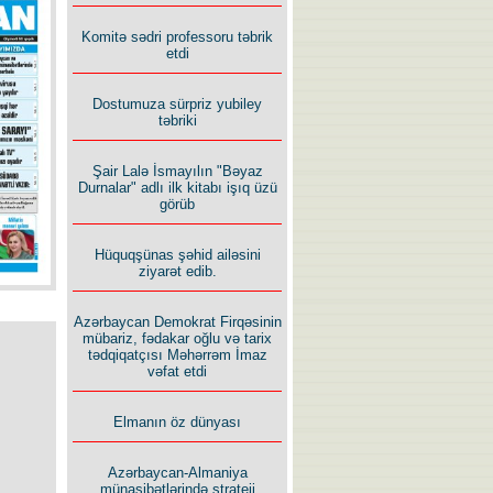
Komitə sədri professoru təbrik
etdi
Dostumuza sürpriz yubiley
təbriki
Rusiyanın süqutunu qaçılmaz
edən beş şərt
Şair Lalə İsmayılın "Bəyaz
Durnalar" adlı ilk kitabı işıq üzü
görüb
Hüquqşünas şəhid ailəsini
ziyarət edib.
Azərbaycan Demokrat Firqəsinin
mübariz, fədakar oğlu və tarix
tədqiqatçısı Məhərrəm İmaz
vəfat etdi
Elmanın öz dünyası
Azərbaycan-Almaniya
münasibətlərində strateji