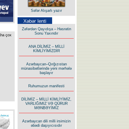
Səfər Alışarlı yazır
Xəbər lenti
Zəfərdən Qayıdışa – Həsrətin
Sonu Yaxındır
aha çox
Uzun yolun Yolçusu
ANA DİLİMİZ – MİLLİ
KİMLİYİMİZDİR
Azərbaycan–Qırğızıstan
münasibətlərində yeni mərhələ
başlayır
Ruhumuzun manifesti
Bu yolda mən varam!
DİLİMİZ – MİLLİ KİMLİYİMİZ,
VARLIĞIMIZ VƏ QÜRUR
MƏNBƏYİMİZ
Azərbaycan dili milli irsimizin
əbədi daşıyıcısıdır
İlham İsmayıl yazır: