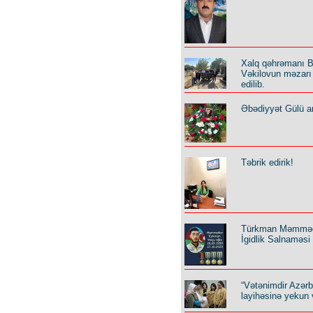
Xalq qəhrəmanı B
Vəkilovun məzarı 
edilib.
Əbədiyyət Gülü an
Təbrik edirik!
Türkman Məmmə
İgidlik Salnaməsi
“Vətənimdir Azər
layihəsinə yekun 