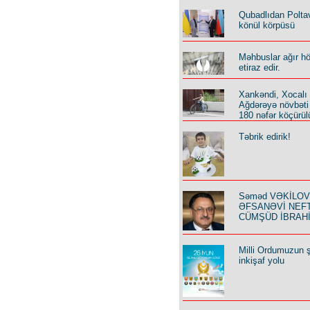
Qubadlıdan Polta
könül körpüsü
Məhbuslar ağır h
etiraz edir.
Xankəndi, Xocalı
Ağdərəyə növbəti
180 nəfər köçürül
Təbrik edirik!
Səməd VƏKİLOV y
ƏFSANƏVİ NEF
CÜMŞÜD İBRAH
Milli Ordumuzun ş
inkişaf yolu