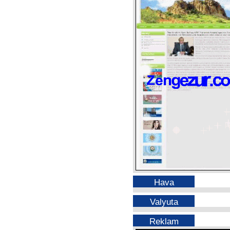
Hava
Valyuta
Reklam