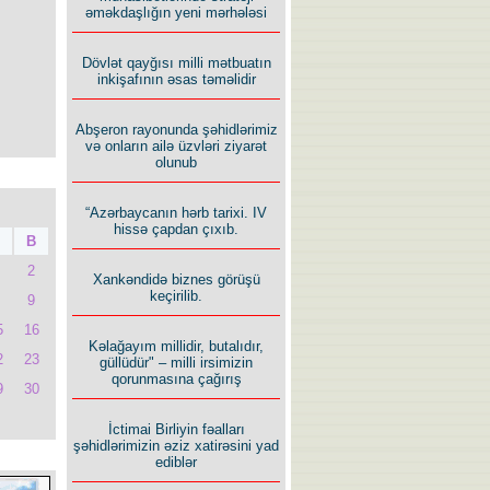
əməkdaşlığın yeni mərhələsi
Dövlət qayğısı milli mətbuatın
inkişafının əsas təməlidir
Abşeron rayonunda şəhidlərimiz
və onların ailə üzvləri ziyarət
olunub
“Azərbaycanın hərb tarixi. IV
hissə çapdan çıxıb.
B
2
Xankəndidə biznes görüşü
keçirilib.
9
5
16
Kəlağayım millidir, butalıdır,
2
23
güllüdür" – milli irsimizin
qorunmasına çağırış
9
30
İctimai Birliyin fəalları
şəhidlərimizin əziz xatirəsini yad
ediblər