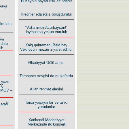
Hüseynin həyatı risk altındadır
vaya
Kreditlər ədalətsiz bölüşdürülür
ökmlərə
“Vətənimdir Azərbaycan!”
layihəsinə yekun vurulub
 və
 dəfə
Xalq qəhrəmanı Balo bəy
üb
Vəkilovun məzarı ziyarət edilib.
Əbədiyyət Gülü anıldı
Tamaşaçı sevgisi də mükafatdır
azır :
TÇİ
Allah rəhmət eləsin!
İMOV –
Tarixi yaşayanlar və tarixi
ərəfli
yaradanlar
Xankəndi Mədəniyyət
Mərkəzində ilk konsert