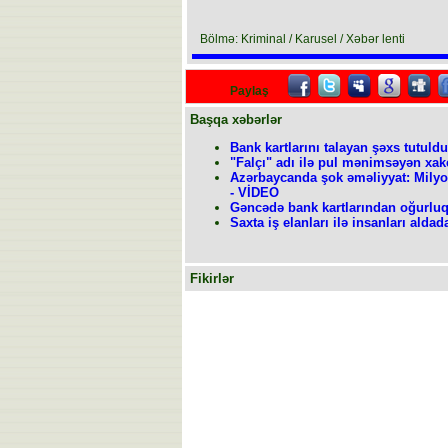
Bölmə: Kriminal / Karusel / Xəbər lenti
Paylaş
Başqa xəbərlər
Bank kartlarını talayan şəxs tutuldu
"Falçı" adı ilə pul mənimsəyən xak
Azərbaycanda şok əməliyyat: Milyon
- VİDEO
Gəncədə bank kartlarından oğurluq
Saxta iş elanları ilə insanları alda
Fikirlər