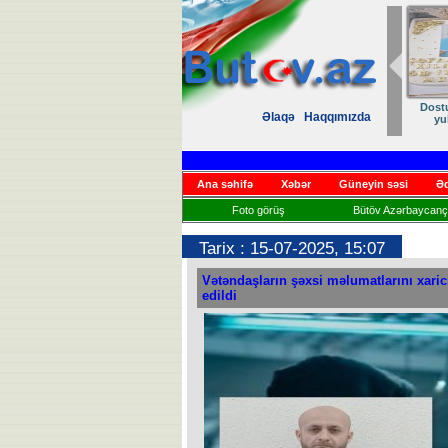
Dost
Əlaqə
Haqqımızda
yu
Ana səhifə
Xəbər
Güneyin səsi
Əd
Foto görüş
Bütöv Azərbaycançı
Tarix : 15-07-2025, 15:07
Vətəndaşların şəxsi məlumatlarını xaric
edildi