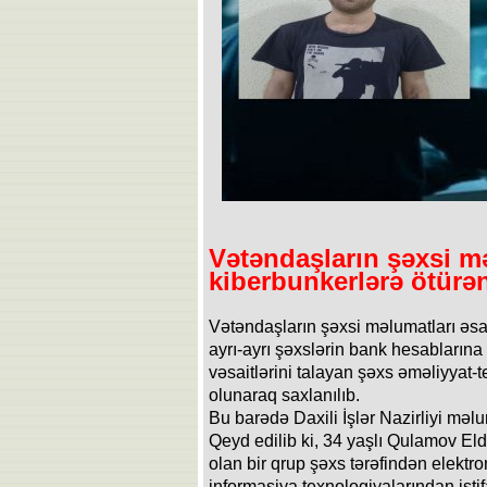
Vətəndaşların şəxsi mə
kiberbunkerlərə ötürən
Vətəndaşların şəxsi məlumatları əsa
ayrı-ayrı şəxslərin bank hesablarına
vəsaitlərini talayan şəxs əməliyyat-
olunaraq saxlanılıb.
Bu barədə Daxili İşlər Nazirliyi məl
Qeyd edilib ki, 34 yaşlı Qulamov El
olan bir qrup şəxs tərəfindən elektr
informasiya texnologiyalarından ist