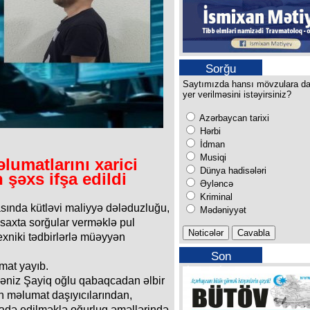
Sorğu
Saytımızda hansı mövzulara d
yer verilməsini istəyirsiniz?
Azərbaycan tarixi
Hərbi
İdman
Musiqi
lumatlarını xarici
Dünya hadisələri
 şəxs ifşa edildi
Əyləncə
Kriminal
sında kütləvi maliyyə dələduzluğu,
Mədəniyyət
 saxta sorğular verməklə pul
texniki tədbirlərlə müəyyən
Son
umat yayıb.
buraxılışımız
dəniz Şayiq oğlu qabaqcadan əlbir
on məlumat daşıyıcılarından,
ifadə edilməklə oğurluq əməllərində