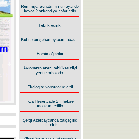
Rumıniya Senatının nümayəndə
heyəti Xankəndiyə səfər edib
Təbrik edirik!
Köhnə bir şəhəri eylədim abad...
Həmin oğlanlar
Avropanın enerji təhlükəsizliyi
yeni mərhələdə:
Ekoloqlar xəbərdarlıq etdi
Rza Həsənzadə 2 il həbsə
məhkum edilib
Şərqi Azərbaycanda xalçaçılıq
iflic olub