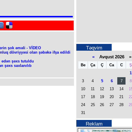
Təqvim
erin şok əməli - VİDEO
luq dövriyyəsi olan şəbəkə ifşa edildi
«
Avqust 2026 »
 edən şəxs tutuldu
Be
Ça
Ç
Ca
C
Ş
dan şəxs saxlanılıb
1
3
4
5
6
7
8
10
11
12
13
14
1
17
18
19
20
21
2
24
25
26
27
28
2
31
Reklam