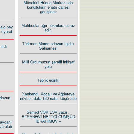
Müvəkkil Hüquq Mərkəzində
könüllülərin əhatə dairəsi
genişlənir
Məhbuslar ağır hökmlərə etiraz
alo bəy
edir.
ziyarət
Türkman Məmmədovun İgidlik
ıldı
Salnaməsi
Milli Ordumuzun şərəfli inkişaf
yolu
Təbrik edirik!
Xankəndi, Xocalı və Ağdərəyə
dovun
növbəti dəfə 180 nəfər köçürülüb
Səməd VƏKİLOV yazır :
ƏFSANƏVİ NEFTÇİ CÜMŞÜD
İBRAHİMOV –
baycan!”
vurulub