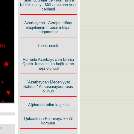
Kiberhücumlar və informasiya
təhlükəsizliyi: Müharibələrin yeni
cəbhəsi
Azərbaycan - Avropa ittifaqı
əlaqələrinin müasir inkişaf
istiqamatləri
Təbrik edirik!
Romada Azərbaycanın Birinci
Qadın Jurnalisti ilə bağlı kitab
nəşr olunub!
"Azərbaycan Mədəniyyət
Səfirləri" Assosiasiyası təsis
olunub
Ağdərədə təlim keçirilib
Qubadlıdan Poltavaya könül
körpüsü
in!