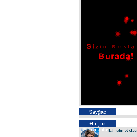
Sayğac
Ən çox
baxılanlar
Allah rəhmət eləs