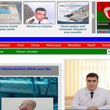
Güvənc Y
umuza sürpriz
Elmanın öz dünyası
Dövlət qayğısı milli
biley təbriki
mətbuatın inkişafının
1
2
3
əsas təməlidir
əbiyyat
Turan
Dünya
Mədəniyyət
Müsahibə
Maarif
Sosial
lar
Reklam xidmətləri
i kiberbunkerlərə ötürən şəxs ifşa