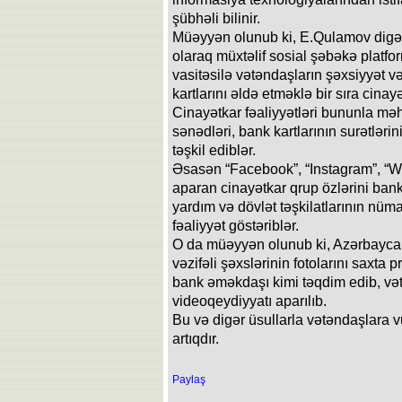
şübhəli bilinir.
Müəyyən olunub ki, E.Qulamov digər
olaraq müxtəlif sosial şəbəkə platf
vasitəsilə vətəndaşların şəxsiyyət və
kartlarını əldə etməklə bir sıra cinay
Cinayətkar fəaliyyətləri bununla m
sənədləri, bank kartlarının surətləri
təşkil ediblər.
Əsasən “Facebook”, “Instagram”, “W
aparan cinayətkar qrup özlərini ban
yardım və dövlət təşkilatlarının nü
fəaliyyət göstəriblər.
O da müəyyən olunub ki, Azərbaycan
vəzifəli şəxslərinin fotolarını saxta p
bank əməkdaşı kimi təqdim edib, vət
videoqeydiyyatı aparılıb.
Bu və digər üsullarla vətəndaşlara 
artıqdır.
Paylaş