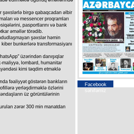
 şəxslərlə birgə qabaqcadan əlbir
ormaları və messencer proqramları
siqələrini, pasportlarını və bank
ətkar əməllər törədib.
əhdudlaşmayan şəxslər həmin
ni kiber bunkerlərə transformasiyanı
hatsApp” üzərindən danışıqlar
k-maliyyə, lombard, humanitar
mayəndəsi kimi təqdim etməklə
da fəaliyyət göstərən bankların
Facebook
rofillərə yerləşdirməklə özlərini
səhifəmiz
əndaşların üz görüntülərinin
vurulan zərər 300 min manatdan