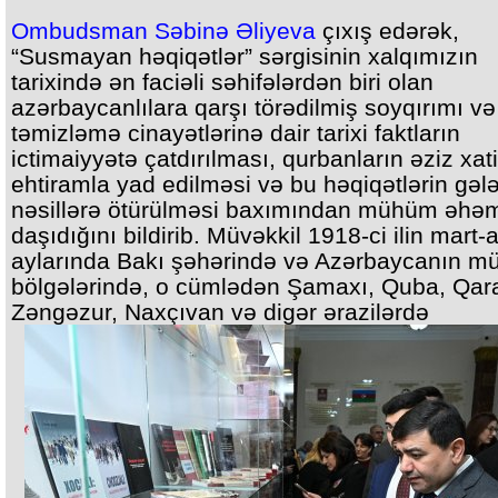
Ombudsman Səbinə Əliyeva
çıxış edərək,
“Susmayan həqiqətlər” sərgisinin xalqımızın
tarixində ən faciəli səhifələrdən biri olan
azərbaycanlılara qarşı törədilmiş soyqırımı və
təmizləmə cinayətlərinə dair tarixi faktların
ictimaiyyətə çatdırılması, qurbanların əziz xat
ehtiramla yad edilməsi və bu həqiqətlərin gəl
nəsillərə ötürülməsi baxımından mühüm əhəm
daşıdığını bildirib. Müvəkkil 1918-ci ilin mart-
aylarında Bakı şəhərində və Azərbaycanın müx
bölgələrində, o cümlədən Şamaxı, Quba, Qar
Zəngəzur, Naxçıvan və digər ərazilərdə