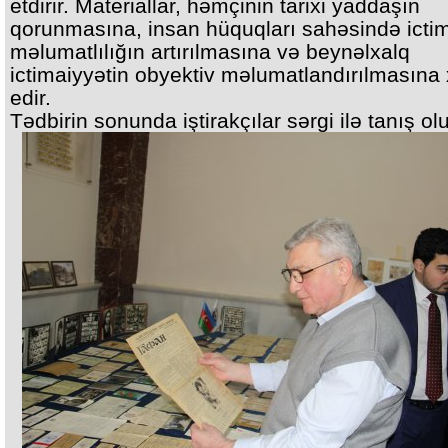
etdirir. Materiallar, həmçinin tarixi yaddaşın
qorunmasına, insan hüquqları sahəsində icti
məlumatlılığın artırılmasına və beynəlxalq
ictimaiyyətin obyektiv məlumatlandırılmasına
edir.
Tədbirin sonunda iştirakçılar sərgi ilə tanış olu