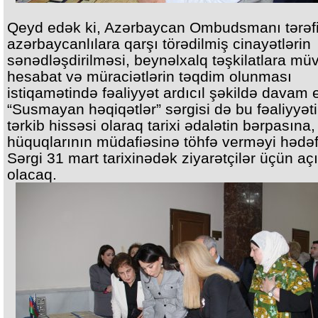
Qeyd edək ki, Azərbaycan Ombudsmanı tərəf
azərbaycanlılara qarşı törədilmiş cinayətlərin
sənədləşdirilməsi, beynəlxalq təşkilatlara müv
hesabat və müraciətlərin təqdim olunması
istiqamətində fəaliyyət ardıcıl şəkildə davam etd
“Susmayan həqiqətlər” sərgisi də bu fəaliyyət
tərkib hissəsi olaraq tarixi ədalətin bərpasına,
hüquqlarının müdafiəsinə töhfə verməyi hədəfl
Sərgi 31 mart tarixinədək ziyarətçilər üçün aç
olacaq.