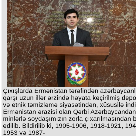
Çıxışlarda Ermənistan tərəfindən azərbaycanl
qarşı uzun illər ərzində həyata keçirilmiş depo
və etnik təmizləmə siyasətindən, xüsusilə indi
Ermənistan ərazisi olan Qərbi Azərbaycandan
minlərlə soydaşımızın zorla çıxarılmasından 
edilib. Bildirilib ki, 1905-1906, 1918-1921, 19
1953 və 1987-