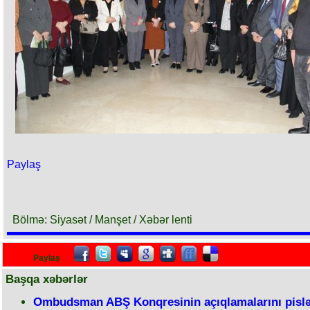
Paylaş
Bölmə: Siyasət / Manşet / Xəbər lenti
Paylaş
Başqa xəbərlər
Ombudsman ABŞ Konqresinin açıqlamalarını pislə