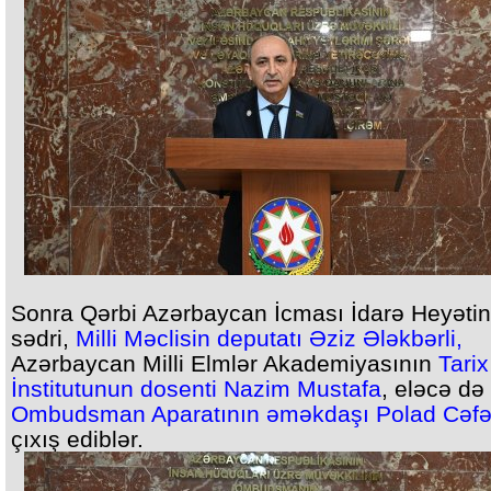
Sonra Qərbi Azərbaycan İcması İdarə Heyətin
sədri,
Milli Məclisin deputatı Əziz Ələkbərli,
Azərbaycan Milli Elmlər Akademiyasının
Tarix
İnstitutunun dosenti Nazim Mustafa
, eləcə də
Ombudsman Aparatının əməkdaşı Polad Cəf
çıxış ediblər.