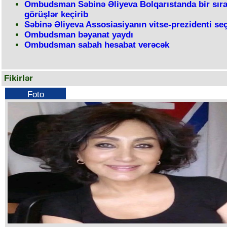
Ombudsman Səbinə Əliyeva Bolqarıstanda bir sır
görüşlər keçirib
Səbinə Əliyeva Assosiasiyanın vitse-prezidenti seç
Ombudsman bəyanat yaydı
Ombudsman sabah hesabat verəcək
Fikirlər
Foto