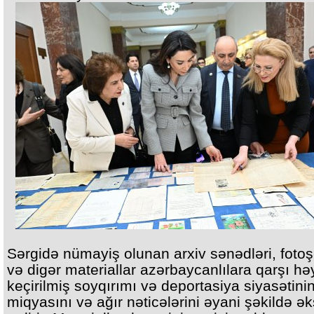
Sərgidə nümayiş olunan arxiv sənədləri, fotoşə
və digər materiallar azərbaycanlılara qarşı hə
keçirilmiş soyqırımı və deportasiya siyasətini
miqyasını və ağır nəticələrini əyani şəkildə ək