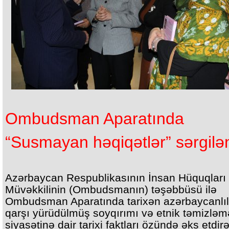
Ombudsman Aparatında
“Susmayan həqiqətlər” sərgilə
Azərbaycan Respublikasının İnsan Hüquqları
Müvəkkilinin (Ombudsmanın) təşəbbüsü ilə
Ombudsman Aparatında tarixən azərbaycanlıl
qarşı yürüdülmüş soyqırımı və etnik təmizləm
siyasətinə dair tarixi faktları özündə əks etdir