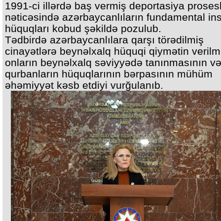
1991-ci illərdə baş vermiş deportasiya prosesl
nəticəsində azərbaycanlıların fundamental in
hüquqları kobud şəkildə pozulub.
Tədbirdə azərbaycanlılara qarşı törədilmiş
cinayətlərə beynəlxalq hüquqi qiymətin verilm
onların beynəlxalq səviyyədə tanınmasının v
qurbanların hüquqlarının bərpasının mühüm
əhəmiyyət kəsb etdiyi vurğulanıb.