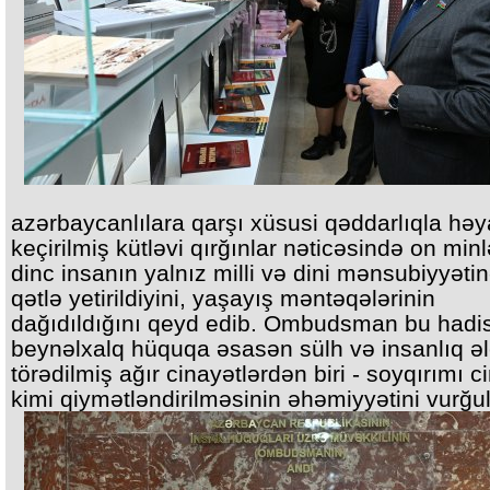
azərbaycanlılara qarşı xüsusi qəddarlıqla həy
keçirilmiş kütləvi qırğınlar nəticəsində on minl
dinc insanın yalnız milli və dini mənsubiyyəti
qətlə yetirildiyini, yaşayış məntəqələrinin
dağıdıldığını qeyd edib. Ombudsman bu hadis
beynəlxalq hüquqa əsasən sülh və insanlıq ə
törədilmiş ağır cinayətlərdən biri - soyqırımı c
kimi qiymətləndirilməsinin əhəmiyyətini vurğu