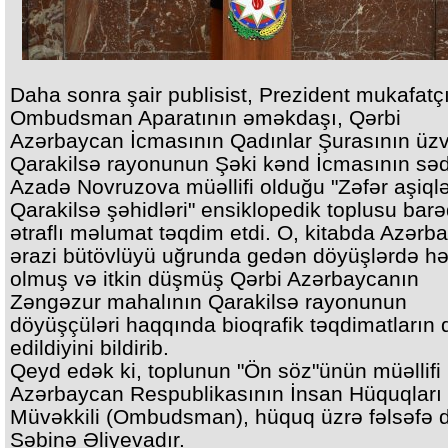
Daha sonra şair publisist, Prezident mukafatçı
Ombudsman Aparatının əməkdaşı, Qərbi
Azərbaycan İcmasının Qadınlar Şurasının üzv
Qarakilsə rayonunun Şəki kənd İcmasının səd
Azadə Novruzova müəllifi olduğu "Zəfər aşiqlə
Qarakilsə şəhidləri" ensiklopedik toplusu bar
ətraflı məlumat təqdim etdi. O, kitabda Azərb
ərazi bütövlüyü uğrunda gedən döyüşlərdə hə
olmuş və itkin düşmüş Qərbi Azərbaycanın
Zəngəzur mahalının Qarakilsə rayonunun
döyüşçüləri haqqında bioqrafik təqdimatların
edildiyini bildirib.
Qeyd edək ki, toplunun "Ön söz"ünün müəllifi
Azərbaycan Respublikasının İnsan Hüquqları
Müvəkkili (Ombudsman), hüquq üzrə fəlsəfə 
Səbinə Əliyevadır.