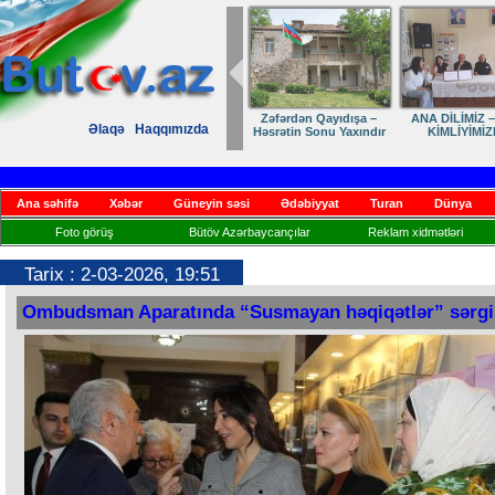
Dostumuza sürpriz
Elmanın öz d
Əlaqə
Haqqımızda
yubiley təbriki
Ana səhifə
Xəbər
Güneyin səsi
Ədəbiyyat
Turan
Dünya
Foto görüş
Bütöv Azərbaycançılar
Reklam xidmətləri
Tarix : 2-03-2026, 19:51
Ombudsman Aparatında “Susmayan həqiqətlər” sərgi