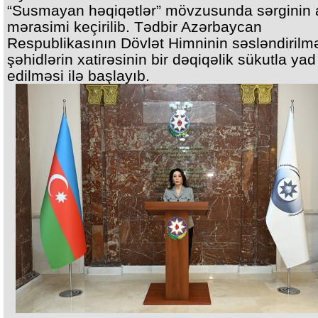
“Susmayan həqiqətlər” mövzusunda sərginin a
mərasimi keçirilib. Tədbir Azərbaycan
Respublikasının Dövlət Himninin səsləndirilm
şəhidlərin xatirəsinin bir dəqiqəlik sükutla yad
edilməsi ilə başlayıb.