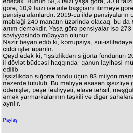
edəcək. Bunun 58,3 faizi yaşa görə, 30,8 faizi 
görə, 10,9 faizi isə ailə başçısını itirməyə gör
pensiya alanlardır. 2019-cu ildə pensiyaların 
məbləği 240 manatın üzərində olacaq, bu da 6
artım deməkdir. Yaşa görə pensiyalar isə 27
səviyyəsində müəyyən olunur.
Nazir bəyan edib ki, korrupsiya, sui-istifadəyə
ciddi işlər aparılır.
Qeyd edək ki, “İşsizlikdən sığorta fondunun 
il dövlət büdcəsi haqqında” qanun layihəsi m
edilib.
İşsizlikdən sığorta fondu üçün 83 milyon man
nəzərdə tutulub. Bu maliyyə əsasən işsizliyə 
ödənişlər, peşə fəaliyyəti, əlavə təhsil, məşğu
əmək yarmarkalarının təşkili və digər sahələr
ayrılır.
Paylaş