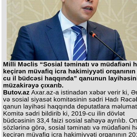
Milli Məclis “Sosial təminatı və müdafiəni 
keçirən müvafiq icra hakimiyyəti orqanının
cu il büdcəsi haqqında” qanunun layihəsin
müzakirəyə çıxarıb.
Butov.az
Axar.az-a istinadən xəbər verir ki, 
və sosial siyasət komitəsinin sədri Hadı Rəcəb
qanun layihəsi haqqında deputatlara məlumat 
Komitə sədri bildirib ki, 2019-cu ilin dövlət
büdcəsinin 33,4 faizi sosial sahəyə ayrılıb. O
sözlərinə görə, sosial təminatı və müdafiəni 
keçirən müvafiq icra hakimiyyəti orqanının 2