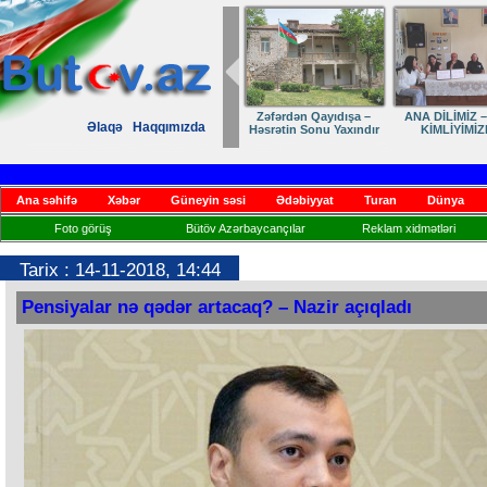
Zəfərdən Qayıdışa –
ANA DİLİMİZ –
Əlaqə
Haqqımızda
Həsrətin Sonu Yaxındır
KİMLİYİMİZ
Ana səhifə
Xəbər
Güneyin səsi
Ədəbiyyat
Turan
Dünya
Foto görüş
Bütöv Azərbaycançılar
Reklam xidmətləri
Tarix : 14-11-2018, 14:44
Pensiyalar nə qədər artacaq? – Nazir açıqladı