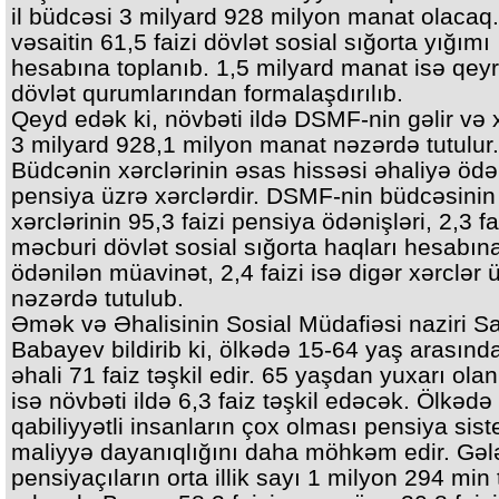
il büdcəsi 3 milyard 928 milyon manat olacaq
vəsaitin 61,5 faizi dövlət sosial sığorta yığımı
hesabına toplanıb. 1,5 milyard manat isə qeyr
dövlət qurumlarından formalaşdırılıb.
Qeyd edək ki, növbəti ildə DSMF-nin gəlir və x
3 milyard 928,1 milyon manat nəzərdə tutulur.
Büdcənin xərclərinin əsas hissəsi əhaliyə ödən
pensiya üzrə xərclərdir. DSMF-nin büdcəsinin
xərclərinin 95,3 faizi pensiya ödənişləri, 2,3 fa
məcburi dövlət sosial sığorta haqları hesabın
ödənilən müavinət, 2,4 faizi isə digər xərclər 
nəzərdə tutulub.
Əmək və Əhalisinin Sosial Müdafiəsi naziri Sa
Babayev bildirib ki, ölkədə 15-64 yaş arasınd
əhali 71 faiz təşkil edir. 65 yaşdan yuxarı olan
isə növbəti ildə 6,3 faiz təşkil edəcək. Ölkəd
qabiliyyətli insanların çox olması pensiya sis
maliyyə dayanıqlığını daha möhkəm edir. Gələ
pensiyaçıların orta illik sayı 1 milyon 294 min 