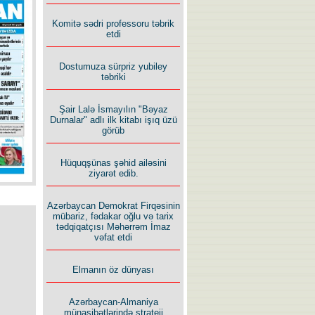
İlham İsmayıl yazır:
Komitə sədri professoru təbrik
etdi
Dostumuza sürpriz yubiley
təbriki
Şair Lalə İsmayılın "Bəyaz
Rusiyanın süqutunu qaçılmaz
Durnalar" adlı ilk kitabı işıq üzü
edən beş şərt
görüb
Hüquqşünas şəhid ailəsini
ziyarət edib.
Azərbaycan Demokrat Firqəsinin
mübariz, fədakar oğlu və tarix
tədqiqatçısı Məhərrəm İmaz
vəfat etdi
Elmanın öz dünyası
Azərbaycan-Almaniya
münasibətlərində strateji