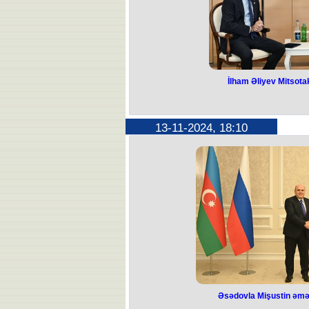
aramızda belə uzun söh
İlham Əliyev Mitsotak
İlham Əliyev Mits
gə
13-11-2024, 18:10
Azərbaycan Respublikasının Prezid
Yunanıstan Respublikasının Baş nazi
Bu barədə Prezidentin Mətb
Yunanıstanın Baş naziri COP29-
səviyyədə təşkilinə görə dövlətimiz
Söhbət zamanı ölkələrimiz arasında
dair fikir mübadiləsi aparıldı. Beynəlx
mədəniyyət və turizm sahələrində ə
birbaşa uçuşların təşkili
Əsədovla Mişustin əmə