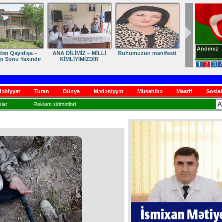
Andımız
dən Qayıdışa –
ANA DİLİMİZ – MİLLİ
Ruhumuzun manifesti
in Sonu Yaxındır
KİMLİYİMİZDİR
1
2
3
əbiyyat
Turan
Dünya
Mədəniyyət
Müsahibə
Maarif
Sosial
lar
Reklam xidmətləri