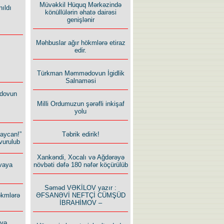
Müvəkkil Hüquq Mərkəzində
ıldı
könüllülərin əhatə dairəsi
genişlənir
Məhbuslar ağır hökmlərə etiraz
edir.
Türkman Məmmədovun İgidlik
Salnaməsi
dovun
Milli Ordumuzun şərəfli inkişaf
yolu
Təbrik edirik!
baycan!”
vurulub
Xankəndi, Xocalı və Ağdərəyə
növbəti dəfə 180 nəfər köçürülüb
vaya
Səməd VƏKİLOV yazır :
ƏFSANƏVİ NEFTÇİ CÜMŞÜD
ökmlərə
İBRAHİMOV –
 və