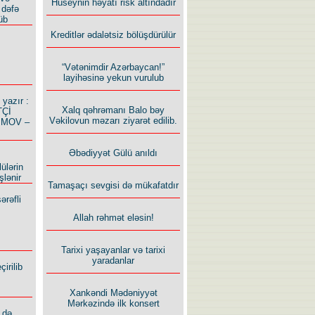
Hüseynin həyatı risk altındadır
 dəfə
üb
Kreditlər ədalətsiz bölüşdürülür
“Vətənimdir Azərbaycan!”
layihəsinə yekun vurulub
azır :
Xalq qəhrəmanı Balo bəy
TÇİ
Vəkilovun məzarı ziyarət edilib.
İMOV –
Əbədiyyət Gülü anıldı
ülərin
şlənir
Tamaşaçı sevgisi də mükafatdır
ərəfli
Allah rəhmət eləsin!
Tarixi yaşayanlar və tarixi
yaradanlar
irilib
Xankəndi Mədəniyyət
Mərkəzində ilk konsert
 də