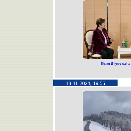
Görüşdə hakimiyyətin ötürülməsi i
İlham Əliyev daha 
İlham Əliyev daha
Azərbaycan Respublikasının Prezid
13-11-2024, 19:55
Beynəlxalq Valyuta Fondunun (BVF)
Georgiyeva i
Prezident İlham Əliyev COP29-da işti
minnətdarlığı
Dövlətimizin başçısı Azərbaycan
səviyyəsindən razılığını ifadə etdi
iqtisadi və maliyyə siyasəti üzrə m
vurğu
Beynəlxalq Valyuta Fondu ilə sıx 
önəmini bildirən dövlətimizin başçı
sədrliyi dövründə inkişaf etməkdə o
üçün fəal şəkildə iş