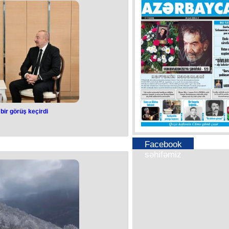
lə bağlı müzakirələr aparılacaq.
bir görüş keçirdi
 bir görüş keçirdi
enti İlham Əliyev noyabrın 13-də
Facebook
 Sərəncamçı direktoru Kristalina
səhifəmiz
lə görüşüb.
rakına görə Kristalina Georgiyevaya
nı bildirdi.
 ilə BVF arasında əməkdaşlığın
, əməkdaşlığımızın böyük hissəsinin
əsləhətləşmələrdən ibarət olduğunu
ladı.
əməkdaşlığın davam etdirilməsinin
sı xüsusən də Azərbaycanın COP29-a
lan ölkələrə əlavə maliyyə təminatı
 aparılacağını dedi.