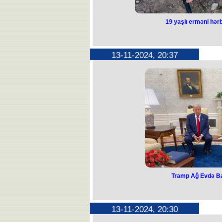
19 yaşlı erməni hərb
19 yaşlı erməni 
tap
13-11-2024, 20:37
Ermənistanın Tavuş vilayətində 19
Ermənistanın Müdafiə Nazir
Nazirlik Ararat rayonunun 19 yaşlı 
tapıldığını bildirib. Onun hans
Ermənistan mətbuatı hərbçinin asılmı
Faktla bağlı ara
Tramp Ağ Evdə B
Tramp Ağ Evdə B
ABŞ-ın yeni seçilmiş preziden
13-11-2024, 20:30
Bu haqda ABŞ mətbu
O, hazırki prezident 