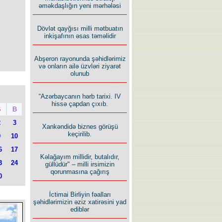
əməkdaşlığın yeni mərhələsi
Dövlət qayğısı milli mətbuatın
inkişafının əsas təməlidir
Abşeron rayonunda şəhidlərimiz
və onların ailə üzvləri ziyarət
olunub
“Azərbaycanın hərb tarixi. IV
hissə çapdan çıxıb.
Ş
B
2
3
Xankəndidə biznes görüşü
keçirilib.
9
10
6
17
Kəlağayım millidir, butalıdır,
3
24
güllüdür" – milli irsimizin
qorunmasına çağırış
0
İctimai Birliyin fəalları
şəhidlərimizin əziz xatirəsini yad
ediblər