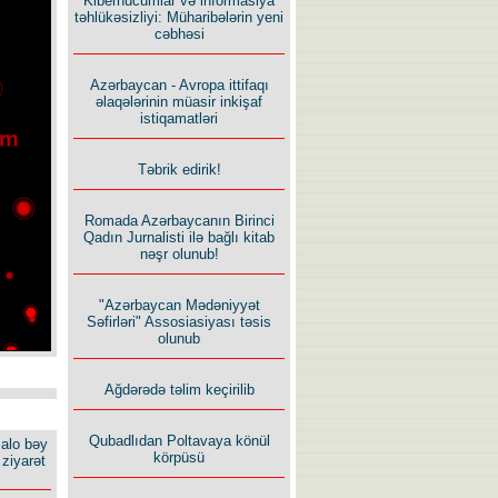
Kiberhücumlar və informasiya
təhlükəsizliyi: Müharibələrin yeni
cəbhəsi
Azərbaycan - Avropa ittifaqı
əlaqələrinin müasir inkişaf
istiqamatləri
Təbrik edirik!
Romada Azərbaycanın Birinci
Qadın Jurnalisti ilə bağlı kitab
nəşr olunub!
"Azərbaycan Mədəniyyət
Səfirləri" Assosiasiyası təsis
olunub
Ağdərədə təlim keçirilib
Qubadlıdan Poltavaya könül
alo bəy
körpüsü
ziyarət