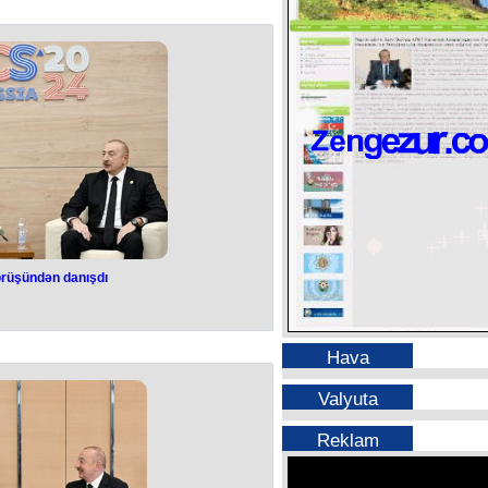
ndən narazı qaldıq, onu daha çox
etdik"
n sözçüsü Mariya Zaxarova bildirib.
sk Qrupunun işini əngəlləyib.
əri 2022-ci ilin fevralında ATƏT-in
sən dəfn ediblər.
ormallaşma yox, başqa şeylər
dırırdı.
rüşündən danışdı
an görüşündən
ışdı
Hava
 açılması məsələsində hər iki tərəf
ması barədə danışıqlar aparılıb”.
Valyuta
nyan bu fikirləri “hökumət saatı”
nışarkən deyib.
 sammiti çərçivəsində Azərbaycan
Reklam
 səmərəli və çox vacib adlandırıb:
 şəxsən, sonra isə geniş tərkibdə
ək istəyirəm. Onu qeyd edim ki,