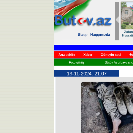
Zəfər
Əlaqə
Haqqımızda
Həsrət
Ana səhifə
Xəbər
Güneyin səsi
Əd
Foto görüş
Bütöv Azərbaycançı
13-11-2024, 21:07