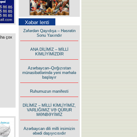
Səfər Alışarlı yazır
Xəbər lenti
Zəfərdən Qayıdışa – Həsrətin
Sonu Yaxındır
aha çox
ANA DİLİMİZ – MİLLİ
KİMLİYİMİZDİR
Uzun yolun Yolçusu
Azərbaycan–Qırğızıstan
münasibətlərində yeni mərhələ
başlayır
Ruhumuzun manifesti
Bu yolda mən varam!
DİLİMİZ – MİLLİ KİMLİYİMİZ,
VARLIĞIMIZ VƏ QÜRUR
MƏNBƏYİMİZ
Azərbaycan dili milli irsimizin
əbədi daşıyıcısıdır