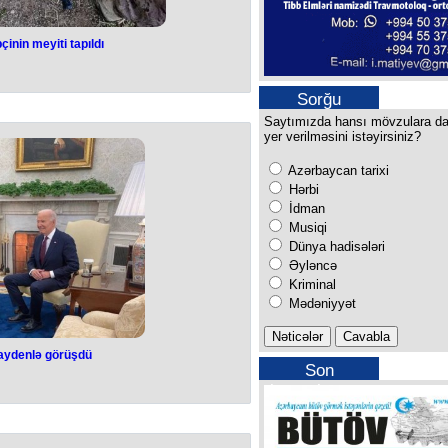
çinin meyiti tapıldı
hərbçinin meyiti
ıldı
Sorğu
Saytımızda hansı mövzulara d
 yaşlı hərbçinin meyiti tapılıb.
yer verilməsini istəyirsiniz?
liyi məlumatı təsdiq edib.
sakini Narek Qriqoryanın meyitinin
Azərbaycan tarixi
ı şəraitdə ölməsi açıqlanmayıb.
ş vəziyyətdə tapıldığını iddia edib.
Hərbi
şdırma aparılır.
İdman
Musiqi
Dünya hadisələri
Əyləncə
Kriminal
Mədəniyyət
aydenlə görüşdü
Son
aydenlə görüşdü
buraxılışımız
ti Donald Tramp Ağ Evə gedib.
atı məlumat yayıb.
Co Baydenlə görüşüb.