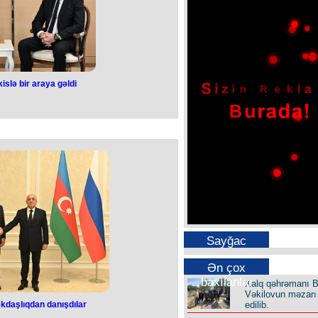
bət heç vaxt olmayıb”.
islə bir araya gəldi
otakislə bir araya
ldi
enti İlham Əliyev noyabrın 13-də
ri Kiriakos Mitsotakis ilə görüşüb.
uat Xidməti məlumat yayıb.
un qısa müddət ərzində yüksək
in başçısına təbriklərini çatdırdı.
 əməkdaşlığın müxtəlif sahələrinə
alq təşkilatlar çərçivəsində əlaqələr,
məkdaşlıq, Bakı ilə Afina arasında
 məsələləri qeyd edildi.
Sayğac
Ən çox
baxılanlar
Xalq qəhrəmanı B
Vəkilovun məzarı 
edilib.
kdaşlıqdan danışdılar