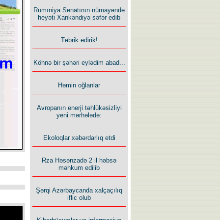
Rumıniya Senatının nümayəndə
heyəti Xankəndiyə səfər edib
Təbrik edirik!
Köhnə bir şəhəri eylədim abad...
Həmin oğlanlar
Avropanın enerji təhlükəsizliyi
yeni mərhələdə:
Ekoloqlar xəbərdarlıq etdi
Rza Həsənzadə 2 il həbsə
məhkum edilib
Şərqi Azərbaycanda xalçaçılıq
iflic olub