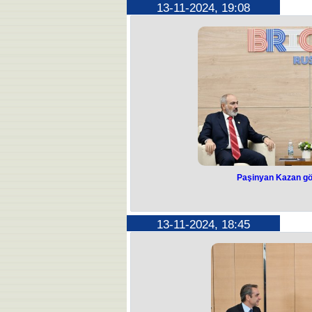
13-11-2024, 19:08
"Biz özümüz də Minsk Qrupunun işi
tənqid 
Bunu Rusiya Xarici İşlər Nazirliyini
O qeyd edib ki, qərblilər Min
Diplomat vurğulayıb ki, Qərb dövlətl
Minsk qrupunu şəx
Onun sözlərinə görə, Qərbi n
maraqlan
Paşinyan Kazan gö
Paşinyan Kaz
dan
13-11-2024, 18:45
“Kazanda regional kommunikasiyaların
üçün məqbul həll yolunun əldə olun
Ermənistanın Baş naziri Nikol Paşi
çərçivəsində da
Paşinyan Kazanda keçirilən BRİCS
Prezidenti İlham Əliyevlə görüşünü
“Azərbaycan Prezidenti ilə əvvəlcə
görüşdən məmnunluğumu ifadə etm