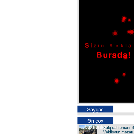
Sayğac
Ən çox
baxılanlar
Xalq qəhrəmanı B
Vəkilovun məzarı 