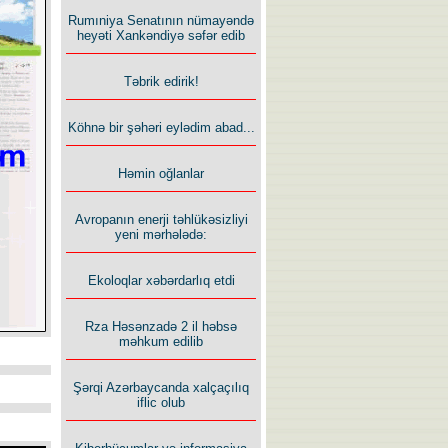
Rumıniya Senatının nümayəndə
heyəti Xankəndiyə səfər edib
Təbrik edirik!
Köhnə bir şəhəri eylədim abad...
Həmin oğlanlar
Avropanın enerji təhlükəsizliyi
yeni mərhələdə:
Ekoloqlar xəbərdarlıq etdi
Rza Həsənzadə 2 il həbsə
məhkum edilib
Şərqi Azərbaycanda xalçaçılıq
iflic olub