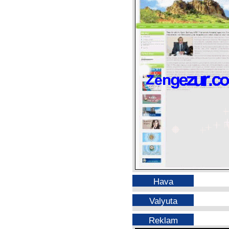
Hava
Valyuta
Reklam