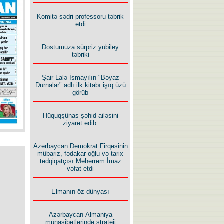
İlham İsmayıl yazır:
Komitə sədri professoru təbrik
etdi
Dostumuza sürpriz yubiley
təbriki
Şair Lalə İsmayılın "Bəyaz
Rusiyanın süqutunu qaçılmaz
Durnalar" adlı ilk kitabı işıq üzü
edən beş şərt
görüb
Hüquqşünas şəhid ailəsini
ziyarət edib.
Azərbaycan Demokrat Firqəsinin
mübariz, fədakar oğlu və tarix
tədqiqatçısı Məhərrəm İmaz
vəfat etdi
Elmanın öz dünyası
Azərbaycan-Almaniya
münasibətlərində strateji