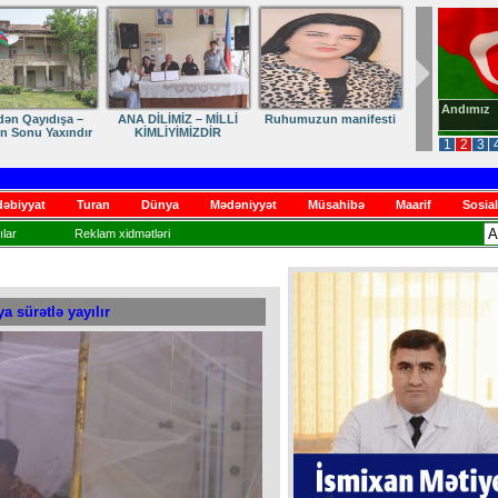
Andımız
dən Qayıdışa –
ANA DİLİMİZ – MİLLİ
Ruhumuzun manifesti
in Sonu Yaxındır
KİMLİYİMİZDİR
1
2
3
əbiyyat
Turan
Dünya
Mədəniyyət
Müsahibə
Maarif
Sosial
lar
Reklam xidmətləri
 sürətlə yayılır