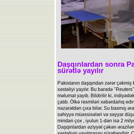
Daşqınlardan sonra Pa
sürətlə yayılır
Pakistanın daşqından zərər çəkmiş b
xəstəliyi yayılır. Bu barədə "Reuters"
məlumat yayıb. Bildirilir ki, indiyəd
çatıb. Ölkə rəsmiləri xəbərdarlıq edi
nəzarətdən çıxa bilər. Su basmış ər
səhiyyə müəssisələri və səyyar düşə
mindən çox , iyulun 1-dən isə 2 mil
Daşqınlardan əziyyət çəkən ərazilə
xəstəliyin yayılmasını sürətləndirir.