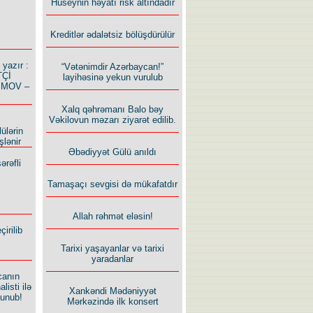
Hüseynin həyatı risk altındadır
Kreditlər ədalətsiz bölüşdürülür
azır :
“Vətənimdir Azərbaycan!”
TÇİ
layihəsinə yekun vurulub
İMOV –
Xalq qəhrəmanı Balo bəy
Vəkilovun məzarı ziyarət edilib.
ülərin
şlənir
Əbədiyyət Gülü anıldı
ərəfli
Tamaşaçı sevgisi də mükafatdır
Allah rəhmət eləsin!
irilib
Tarixi yaşayanlar və tarixi
yaradanlar
canın
listi ilə
Xankəndi Mədəniyyət
lunub!
Mərkəzində ilk konsert