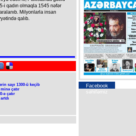
15-i qadın olmaqla 1545 nəfər
yaralanıb. Milyonlarla insan
yətində qalıb.
ərin sayı 1300-ü keçib
Facebook
 minə çatır
səhifəmiz
0-ə çatır
artdı