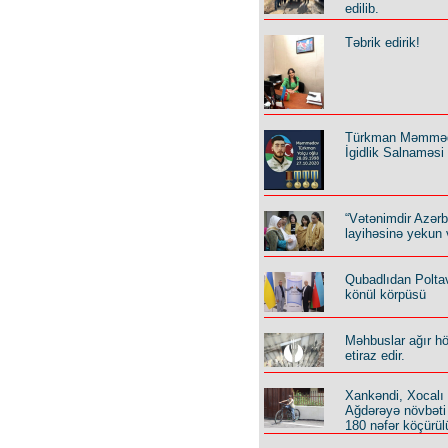
edilib.
Təbrik edirik!
Türkman Məmmə
İgidlik Salnaməsi
“Vətənimdir Azər
layihəsinə yekun 
Qubadlıdan Polta
könül körpüsü
Məhbuslar ağır h
etiraz edir.
Xankəndi, Xocalı
Ağdərəyə növbəti
180 nəfər köçürül