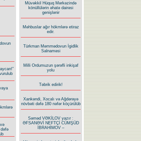
Müvəkkil Hüquq Mərkəzində
könüllülərin əhatə dairəsi
genişlənir
Məhbuslar ağır hökmlərə etiraz
edir.
dovun
Türkman Məmmədovun İgidlik
Salnaməsi
Milli Ordumuzun şərəfli inkişaf
baycan!”
yolu
vurulub
Təbrik edirik!
vaya
Xankəndi, Xocalı və Ağdərəyə
növbəti dəfə 180 nəfər köçürülüb
ökmlərə
Səməd VƏKİLOV yazır :
ƏFSANƏVİ NEFTÇİ CÜMŞÜD
 və
İBRAHİMOV –
 dəfə
üb