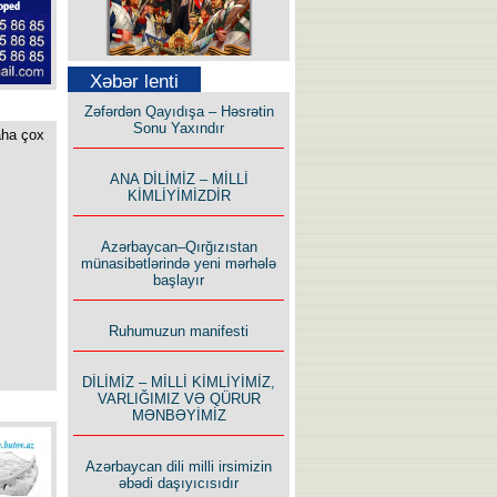
Səfər Alışarlı yazır
Xəbər lenti
Zəfərdən Qayıdışa – Həsrətin
Sonu Yaxındır
aha çox
ANA DİLİMİZ – MİLLİ
KİMLİYİMİZDİR
Uzun yolun Yolçusu
Azərbaycan–Qırğızıstan
münasibətlərində yeni mərhələ
başlayır
Ruhumuzun manifesti
Bu yolda mən varam!
DİLİMİZ – MİLLİ KİMLİYİMİZ,
VARLIĞIMIZ VƏ QÜRUR
MƏNBƏYİMİZ
Azərbaycan dili milli irsimizin
əbədi daşıyıcısıdır