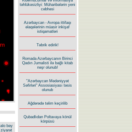
Kiberhücumlar və informasiya
təhlükəsizliyi: Müharibələrin yeni
cəbhəsi
Azərbaycan - Avropa ittifaqı
əlaqələrinin müasir inkişaf
istiqamatləri
Təbrik edirik!
Romada Azərbaycanın Birinci
Qadın Jurnalisti ilə bağlı kitab
nəşr olunub!
"Azərbaycan Mədəniyyət
Səfirləri" Assosiasiyası təsis
olunub
Ağdərədə təlim keçirilib
Qubadlıdan Poltavaya könül
körpüsü
alo bəy
ziyarət