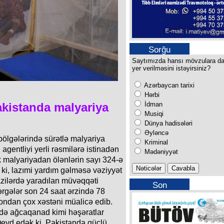
Sorğu
Saytımızda hansı mövzulara d
yer verilməsini istəyirsiniz?
Azərbaycan tarixi
Hərbi
İdman
kistanda malyariya
Musiqi
Dünya hadisələri
Əyləncə
ölgələrində sürətlə malyariya
Kriminal
 agentliyi yerli rəsmilərə istinadən
Mədəniyyət
ək malyariyadan ölənlərin sayı 324-ə
r ki, lazımi yardım gəlməsə vəziyyət
azilərdə yaradılan müvəqqəti
Son
rgələr son 24 saat ərzində 78
buraxılışımız
yondan çox xəstəni müalicə edib.
rdə ağcaqanad kimi həşəratlar
 Qeyd edək ki, Pakistanda güclü