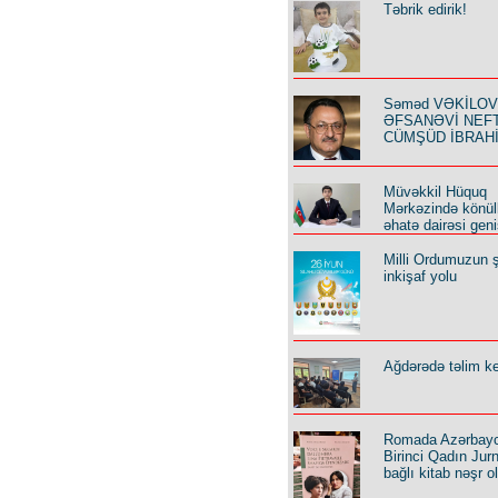
Təbrik edirik!
Səməd VƏKİLOV y
ƏFSANƏVİ NEF
CÜMŞÜD İBRAH
Müvəkkil Hüquq
Mərkəzində könüll
əhatə dairəsi geni
Milli Ordumuzun ş
inkişaf yolu
Ağdərədə təlim keç
Romada Azərbay
Birinci Qadın Jurna
bağlı kitab nəşr o