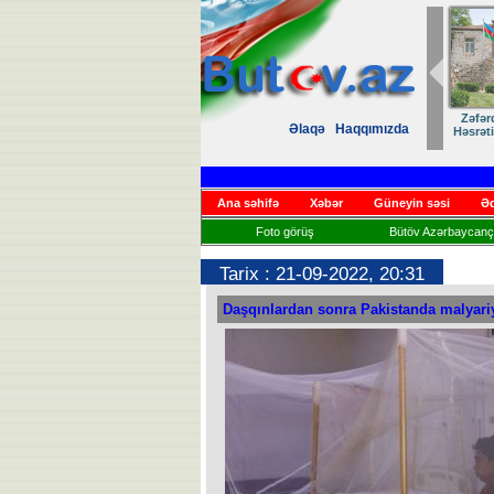
Zəfər
Əlaqə
Haqqımızda
Həsrət
Ana səhifə
Xəbər
Güneyin səsi
Əd
Foto görüş
Bütöv Azərbaycançı
Tarix : 21-09-2022, 20:31
Daşqınlardan sonra Pakistanda malyariya