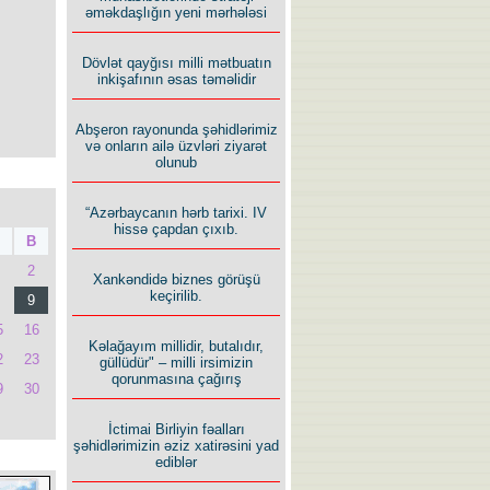
əməkdaşlığın yeni mərhələsi
Dövlət qayğısı milli mətbuatın
inkişafının əsas təməlidir
Abşeron rayonunda şəhidlərimiz
və onların ailə üzvləri ziyarət
olunub
“Azərbaycanın hərb tarixi. IV
hissə çapdan çıxıb.
B
2
Xankəndidə biznes görüşü
keçirilib.
9
5
16
Kəlağayım millidir, butalıdır,
2
23
güllüdür" – milli irsimizin
qorunmasına çağırış
9
30
İctimai Birliyin fəalları
şəhidlərimizin əziz xatirəsini yad
ediblər