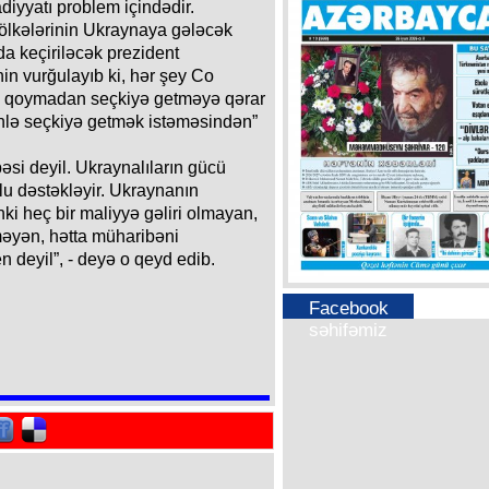
adiyyatı problem içindədir.
 ölkələrinin Ukraynaya gələcək
da keçiriləcək prezident
nin vurğulayıb ki, hər şey Co
n qoymadan seçkiyə getməyə qərar
hlə seçkiyə getmək istəməsindən”
si deyil. Ukraynalıların gücü
u dəstəkləyir. Ukraynanın
ünki heç bir maliyyə gəliri olmayan,
lməyən, hətta müharibəni
 deyil”, - deyə o qeyd edib.
Facebook
səhifəmiz