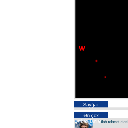
Sayğac
Ən çox
baxılanlar
Allah rəhmət eləs