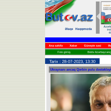
Azərbaycan dili milli
Komitə sədri
Dostumuza sürpriz
Əlaqə
Haqqımızda
irsimizin əbədi
professoru təbrik etdi
yubiley təbriki
daşıyıcısıdır
Ana səhifə
Xəbər
Güneyin səsi
Əd
Foto görüş
Bütöv Azərbaycançı
Tarix : 28-07-2023, 13:30
Ukraynanı ancaq Qərbin pulu dəstəkləyi