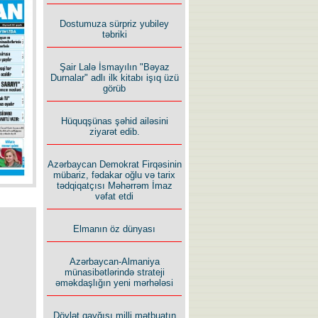
Dostumuza sürpriz yubiley
təbriki
Şair Lalə İsmayılın "Bəyaz
Durnalar" adlı ilk kitabı işıq üzü
görüb
Hüquqşünas şəhid ailəsini
ziyarət edib.
Azərbaycan Demokrat Firqəsinin
mübariz, fədakar oğlu və tarix
tədqiqatçısı Məhərrəm İmaz
vəfat etdi
Elmanın öz dünyası
Azərbaycan-Almaniya
münasibətlərində strateji
əməkdaşlığın yeni mərhələsi
Dövlət qayğısı milli mətbuatın