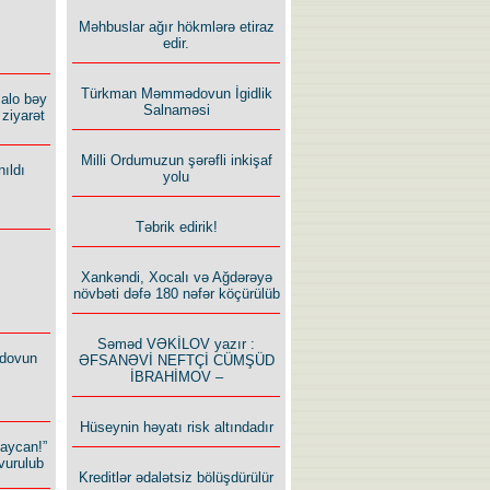
Məhbuslar ağır hökmlərə etiraz
edir.
Türkman Məmmədovun İgidlik
alo bəy
Salnaməsi
ziyarət
Milli Ordumuzun şərəfli inkişaf
ıldı
yolu
Təbrik edirik!
Xankəndi, Xocalı və Ağdərəyə
növbəti dəfə 180 nəfər köçürülüb
Səməd VƏKİLOV yazır :
dovun
ƏFSANƏVİ NEFTÇİ CÜMŞÜD
İBRAHİMOV –
Hüseynin həyatı risk altındadır
baycan!”
vurulub
Kreditlər ədalətsiz bölüşdürülür