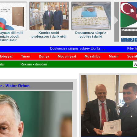
Məramımı
ANA DİLİMİZ – MİLLİ
Ruhumuzun manifesti
DİLİMİZ – MİLLİ
KİMLİYİMİZDİR
KİMLİYİMİZ,
1
2
3
VARLIĞIMIZ VƏ QÜRUR
MƏNBƏYİMİZ
Dostumuza sürpriz yubiley təbriki
.....
Kiberhücumla
əbiyyat
Turan
Dünya
Mədəniyyət
Müsahibə
Maarif
Sosial
lar
Reklam xidmətləri
r - Viktor Orban