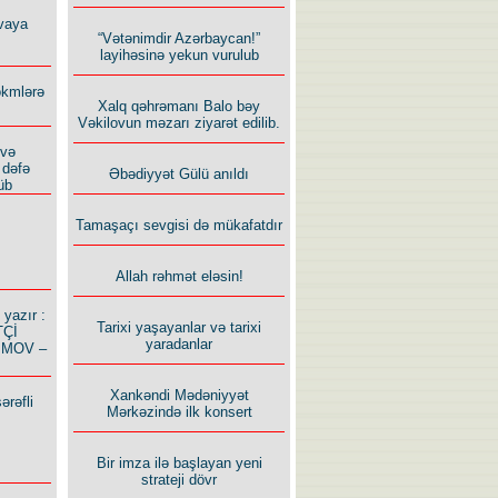
vaya
“Vətənimdir Azərbaycan!”
layihəsinə yekun vurulub
ökmlərə
Xalq qəhrəmanı Balo bəy
Vəkilovun məzarı ziyarət edilib.
 və
 dəfə
Əbədiyyət Gülü anıldı
üb
Tamaşaçı sevgisi də mükafatdır
Allah rəhmət eləsin!
azır :
Tarixi yaşayanlar və tarixi
TÇİ
yaradanlar
İMOV –
Xankəndi Mədəniyyət
ərəfli
Mərkəzində ilk konsert
Bir imza ilə başlayan yeni
strateji dövr