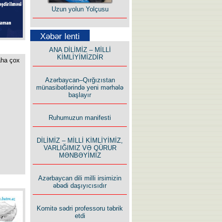
Uzun yolun Yolçusu
Xəbər lenti
ANA DİLİMİZ – MİLLİ
KİMLİYİMİZDİR
aha çox
Bu yolda mən varam!
Azərbaycan–Qırğızıstan
münasibətlərində yeni mərhələ
başlayır
Ruhumuzun manifesti
İlham İsmayıl yazır:
DİLİMİZ – MİLLİ KİMLİYİMİZ,
VARLIĞIMIZ VƏ QÜRUR
MƏNBƏYİMİZ
Azərbaycan dili milli irsimizin
əbədi daşıyıcısıdır
Rusiyanın süqutunu qaçılmaz
Komitə sədri professoru təbrik
edən beş şərt
etdi