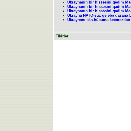
Ukraynanın bir hissəsini qədim Mac
Ukraynanın bir hissəsini qədim Mac
Ukraynanın bir hissəsini qədim Mac
Ukrayna NATO-suz qələbə qazana b
Ukraynanı əks-hücuma keçməzdən əv
Fikirlər