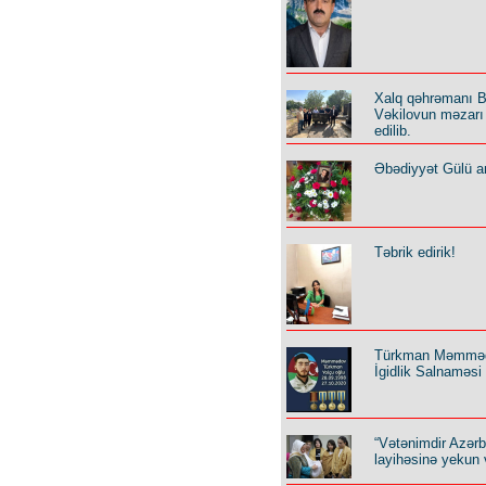
Xalq qəhrəmanı B
Vəkilovun məzarı 
edilib.
Əbədiyyət Gülü an
Təbrik edirik!
Türkman Məmmə
İgidlik Salnaməsi
“Vətənimdir Azər
layihəsinə yekun 