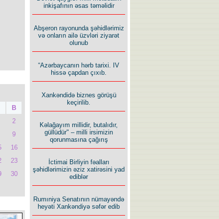
inkişafının əsas təməlidir
Abşeron rayonunda şəhidlərimiz
və onların ailə üzvləri ziyarət
olunub
“Azərbaycanın hərb tarixi. IV
hissə çapdan çıxıb.
Xankəndidə biznes görüşü
keçirilib.
B
2
Kəlağayım millidir, butalıdır,
güllüdür" – milli irsimizin
9
qorunmasına çağırış
5
16
2
23
İctimai Birliyin fəalları
şəhidlərimizin əziz xatirəsini yad
9
30
ediblər
Rumıniya Senatının nümayəndə
heyəti Xankəndiyə səfər edib