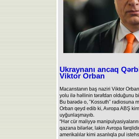
Ukraynanı ancaq Qərbi
Viktor Orban
Macarıstanın baş naziri Viktor Orb
yolu ilə həllinin tərəfdarı olduğunu bi
Bu barədə o, "Kossuth" radiosuna m
Orban qeyd edib ki, Avropa ABŞ kim
uyğunlaşmayıb.
“Hər cür maliyyə manipulyasiyalarını
qazana bilərlər, lakin Avropa fərqli
amerikalılar kimi asanlıqla pul isteh