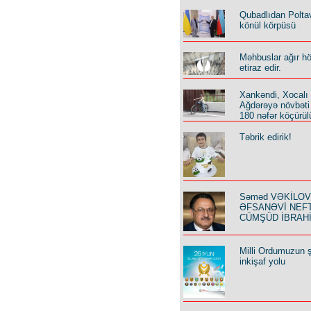
Qubadlıdan Polta
könül körpüsü
Məhbuslar ağır h
etiraz edir.
Xankəndi, Xocalı
Ağdərəyə növbəti
180 nəfər köçürül
Təbrik edirik!
Səməd VƏKİLOV y
ƏFSANƏVİ NEF
CÜMŞÜD İBRAH
Milli Ordumuzun ş
inkişaf yolu