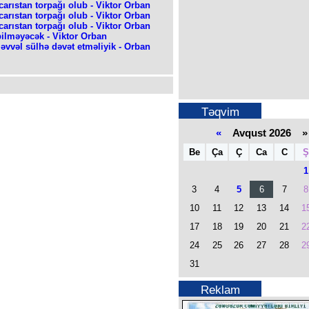
arıstan torpağı olub - Viktor Orban
arıstan torpağı olub - Viktor Orban
arıstan torpağı olub - Viktor Orban
ilməyəcək - Viktor Orban
vəl sülhə dəvət etməliyik - Orban
Təqvim
«
Avqust 2026 »
Be
Ça
Ç
Ca
C
Ş
1
3
4
5
6
7
8
10
11
12
13
14
1
17
18
19
20
21
2
24
25
26
27
28
2
31
Reklam