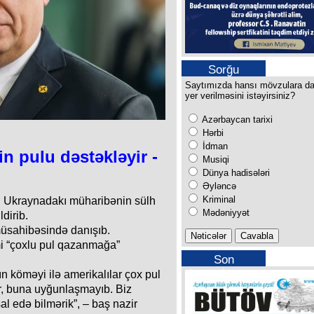
Sorğu
Saytımızda hansı mövzulara d
yer verilməsini istəyirsiniz?
Azərbaycan tarixi
Hərbi
İdman
n pulu dəstəkləyir -
Musiqi
Dünya hadisələri
Əyləncə
Kriminal
an Ukraynadakı müharibənin sülh
Mədəniyyət
ldirib.
üsahibəsində danışıb.
i “çoxlu pul qazanmağa”
Son
buraxılışımız
n köməyi ilə amerikalılar çox pul
dir, buna uyğunlaşmayıb. Biz
sal edə bilmərik”, – baş nazir