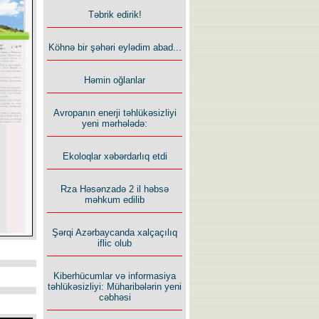
Təbrik edirik!
Köhnə bir şəhəri eylədim abad...
Həmin oğlanlar
Avropanın enerji təhlükəsizliyi
yeni mərhələdə:
Ekoloqlar xəbərdarlıq etdi
Rza Həsənzadə 2 il həbsə
məhkum edilib
Şərqi Azərbaycanda xalçaçılıq
iflic olub
Kiberhücumlar və informasiya
təhlükəsizliyi: Müharibələrin yeni
cəbhəsi