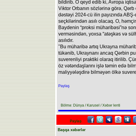
bildirib. O qeyd edib ki, Avropa iqtis
Viktor Orbanın sözlərinə görə, Qərb
dəstəyi 2024-cü ilin payızında ABŞ-
seçkilərindən asılı olacaq. O, həmçi
Baydenin “proksi müharibəsi”nə so
verməsindən, yoxsa “atəşkəs və sül
asılıdır.
"Bu müharibə artıq Ukrayna müharibə
tükənib, Ukraynanı ancaq Qərbin pul
suverenliyi praktiki olaraq itirilib. Ç
öz vətəndaşlarını işlə təmin edə bi
maliyyələşdirə bilməyən ölkə suveren
Paylaş
Bölmə: Dünya / Karusel / Xəbər lenti
Paylaş
Başqa xəbərlər