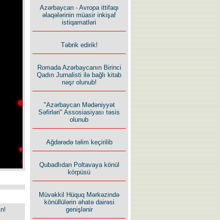
Azərbaycan - Avropa ittifaqı
əlaqələrinin müasir inkişaf
istiqamatləri
Təbrik edirik!
Romada Azərbaycanın Birinci
Qadın Jurnalisti ilə bağlı kitab
nəşr olunub!
"Azərbaycan Mədəniyyət
Səfirləri" Assosiasiyası təsis
olunub
Ağdərədə təlim keçirilib
Qubadlıdan Poltavaya könül
körpüsü
Müvəkkil Hüquq Mərkəzində
könüllülərin əhatə dairəsi
in!
genişlənir