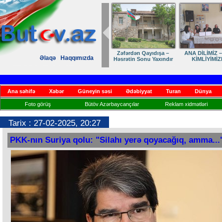
Zəfərdən Qayıdışa –
ANA DİLİMİZ –
Əlaqə
Haqqımızda
Həsrətin Sonu Yaxındır
KİMLİYİMİZ
Ana səhifə
Xəbər
Güneyin səsi
Ədəbiyyat
Turan
Dünya
Foto görüş
Bütöv Azərbaycançılar
Reklam xidmətləri
Tarix : 27-02-2025, 20:27
PKK-nın Suriya qolu: "Silahı yerə qoyacağıq, amma...