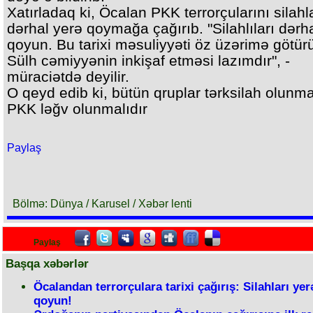
Xatırladaq ki, Öcalan PKK terrorçularını silahl
dərhal yerə qoymağa çağırıb. "Silahlıları dərh
qoyun. Bu tarixi məsuliyyəti öz üzərimə götür
Sülh cəmiyyənin inkişaf etməsi lazımdır", -
müraciətdə deyilir.
O qeyd edib ki, bütün qruplar tərksilah olunma
PKK ləğv olunmalıdır
Paylaş
Bölmə: Dünya / Karusel / Xəbər lenti
Paylaş
Başqa xəbərlər
Öcalandan terrorçulara tarixi çağırış: Silahları yer
qoyun!