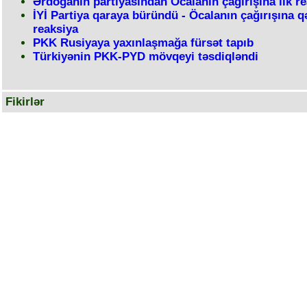
Ərdoğanın partiyasından Öcalanın çağırışına ilk r
İYİ Partiya qaraya büründü - Öcalanın çağırışına q
reaksiya
PKK Rusiyaya yaxınlaşmağa fürsət tapıb
Türkiyənin PKK-PYD mövqeyi təsdiqləndi
Fikirlər