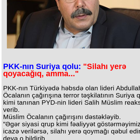
PKK-nın Suriya qolu:
"Silahı yerə
qoyacağıq, amma..."
PKK-nın Türkiyədə həbsdə olan lideri Abdulla
Öcalanın çağırışına terror təşkilatının Suriya 
kimi tanınan PYD-nin lideri Salih Müslim reak
verib.
Müslim Öcalanın çağırışını dəstəkləyib.
"Əgər siyasi qrup kimi fəaliyyət göstərməyimi
icazə verilərsə, silahı yerə qoymağı qəbul ediri
deyə o bildirib.