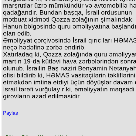
marşrutlar üzrə mümkündür və avtomobillə hə
qadağandır. Bundan başqa, İsrail ordusunun
mətbuat xidməti Qəzza zolağının şimalındakı
Hanun bölgəsində quru əməliyyatına başlandı
elan edib.
Əməliyyat çərçivəsində İsrail qırıcıları HƏMAS
neçə hədəfinə zərbə endirib.
Xatırladaq ki, Qəzza zolağında quru əməliyyat
martın 19-da kütləvi hava zərbələrindən sonr
olunub. İsrailin Baş naziri Benyamin Netany
ofisi bildirib ki, HƏMAS vasitəçilərin təkliflərin
etməkdən imtina etdiyi üçün döyüşlər davam e
İsrail tərəfi vurğulayır ki, əməliyyatın məqsədi
girovların azad edilməsidir.
Paylaş