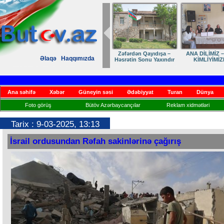
Zəfərdən Qayıdışa –
ANA DİLİMİZ – MİLLİ
Ruhumuzun manifest
Əlaqə
Haqqımızda
Həsrətin Sonu Yaxındır
KİMLİYİMİZDİR
Ana səhifə
Xəbər
Güneyin səsi
Ədəbiyyat
Turan
Dünya
Foto görüş
Bütöv Azərbaycançılar
Reklam xidmətləri
Tarix : 9-03-2025, 13:13
İsrail ordusundan Rəfah sakinlərinə çağırış