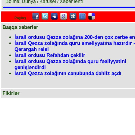
Bölmə: Dünya / Karusel / Xəbər lenti
Paylaş
Başqa xəbərlər
İsrail ordusu Qəzza zolağına 200-dən çox zərbə en
İsrail Qəzza zolağında quru əməliyyatına hazırdır 
Qərargah rəisi
İsrail ordusu Rəfahdan çəkilir
İsrail ordusu Qəzza zolağında quru fəaliyyətini
genişləndirdi
İsrail Qəzza zolağının cənubunda dəhliz açdı
Fikirlər