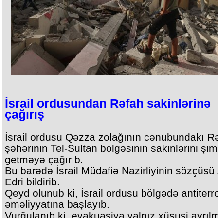
İsrail ordusundan Rəfah sakinlərinə
çağırış
İsrail ordusu Qəzza zolağının cənubundakı R
şəhərinin Tel-Sultan bölgəsinin sakinlərini şi
getməyə çağırıb.
Bu barədə İsrail Müdafiə Nazirliyinin sözçüsü 
Edri bildirib.
Qeyd olunub ki, İsrail ordusu bölgədə antiterr
əməliyyatına başlayıb.
Vurğulanıb ki, evakuasiya yalnız xüsusi ayrıl