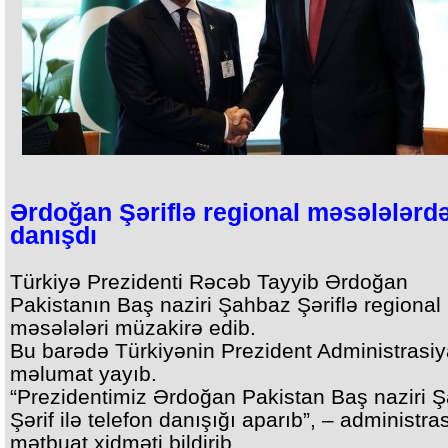
Ərdoğan Şəriflə regional məsələlərd
danışdı
Türkiyə Prezidenti Rəcəb Tayyib Ərdoğan
Pakistanın Baş naziri Şahbaz Şəriflə regional
məsələləri müzakirə edib.
Bu barədə Türkiyənin Prezident Administrasiy
məlumat yayıb.
“Prezidentimiz Ərdoğan Pakistan Baş naziri 
Şərif ilə telefon danışığı aparıb”, – administra
mətbuat xidməti bildirib.