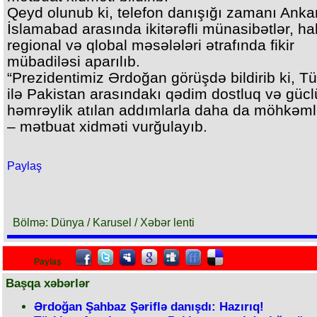
Qeyd olunub ki, telefon danışığı zamanı Anka
İslamabad arasında ikitərəfli münasibətlər, ha
regional və qlobal məsələləri ətrafında fikir
mübadiləsi aparılıb.
“Prezidentimiz Ərdoğan görüşdə bildirib ki, Tü
ilə Pakistan arasındakı qədim dostluq və gücl
həmrəylik atılan addımlarla daha da möhkəml
– mətbuat xidməti vurğulayıb.
Paylaş
Bölmə: Dünya / Karusel / Xəbər lenti
Paylaş
Başqa xəbərlər
Ərdoğan Şahbaz Şəriflə danışdı: Hazırıq!