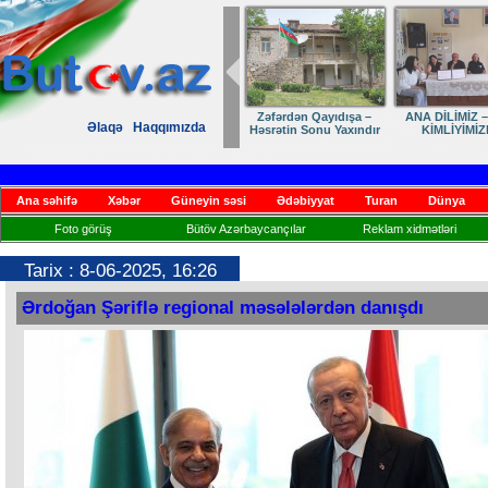
Zəfərdən Qayıdışa –
ANA DİLİMİZ –
Əlaqə
Haqqımızda
Həsrətin Sonu Yaxındır
KİMLİYİMİZ
Ana səhifə
Xəbər
Güneyin səsi
Ədəbiyyat
Turan
Dünya
Foto görüş
Bütöv Azərbaycançılar
Reklam xidmətləri
Tarix : 8-06-2025, 16:26
Ərdoğan Şəriflə regional məsələlərdən danışdı