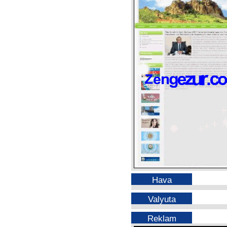
Hava
Valyuta
Reklam