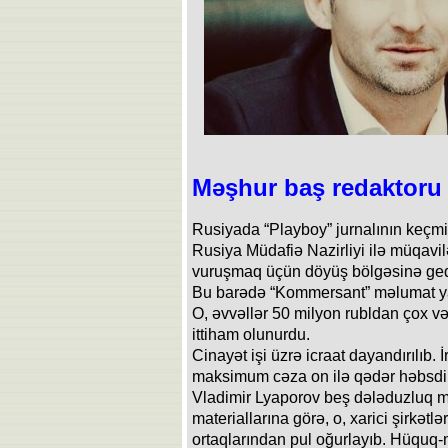
Məşhur baş redaktoru 
Rusiyada “Playboy” jurnalının keçmi
Rusiya Müdafiə Nazirliyi ilə müqavi
vuruşmaq üçün döyüş bölgəsinə ged
Bu barədə “Kommersant” məlumat y
O, əvvəllər 50 milyon rubldan çox v
ittiham olunurdu.
Cinayət işi üzrə icraat dayandırılıb.
maksimum cəza on ilə qədər həbsdir
Vladimir Lyaporov beş dələduzluq mad
materiallarına görə, o, xarici şirkət
ortaqlarından pul oğurlayıb. Hüquq-