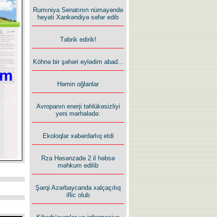
Rumıniya Senatının nümayəndə
heyəti Xankəndiyə səfər edib
Təbrik edirik!
Köhnə bir şəhəri eylədim abad...
Həmin oğlanlar
Avropanın enerji təhlükəsizliyi
yeni mərhələdə:
Ekoloqlar xəbərdarlıq etdi
Rza Həsənzadə 2 il həbsə
məhkum edilib
Şərqi Azərbaycanda xalçaçılıq
iflic olub