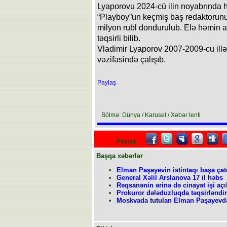
Lyaporovu 2024-cü ilin noyabrında hə
“Playboy”un keçmiş baş redaktorun
milyon rubl dondurulub. Elə həmin ay
təqsirli bilib.
Vladimir Lyaporov 2007-2009-cu ill
vəzifəsində çalışıb.
Paylaş
Bölmə: Dünya / Karusel / Xəbər lenti
Paylaş
Başqa xəbərlər
Elman Paşayevin istintaqı başa çat
General Xəlil Arslanova 17 il həbs
Rəqsanənin ərinə də cinayət işi açı
Prokuror dələduzluqda təqsirləndiri
Moskvada tutulan Elman Paşayevdə