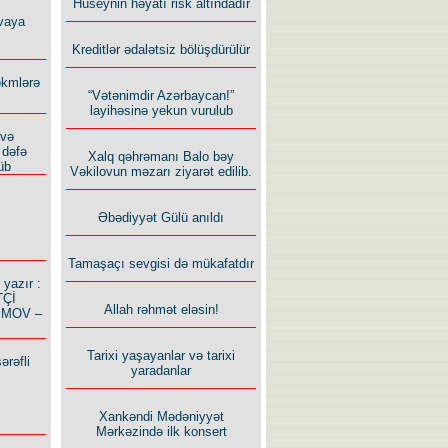
Hüseynin həyatı risk altındadır
vaya
Kreditlər ədalətsiz bölüşdürülür
ökmlərə
“Vətənimdir Azərbaycan!”
layihəsinə yekun vurulub
 və
 dəfə
Xalq qəhrəmanı Balo bəy
üb
Vəkilovun məzarı ziyarət edilib.
Əbədiyyət Gülü anıldı
Tamaşaçı sevgisi də mükafatdır
azır :
TÇİ
Allah rəhmət eləsin!
İMOV –
Tarixi yaşayanlar və tarixi
ərəfli
yaradanlar
Xankəndi Mədəniyyət
Mərkəzində ilk konsert