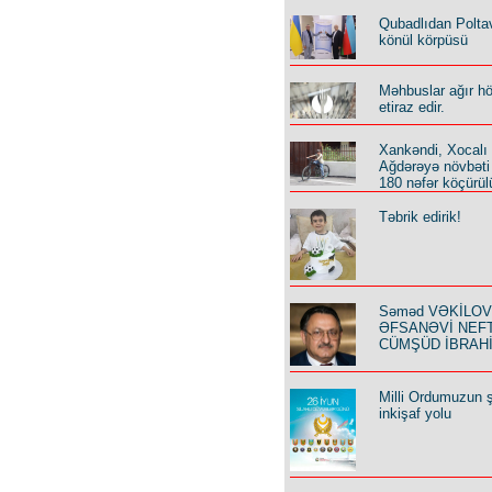
Qubadlıdan Polta
könül körpüsü
Məhbuslar ağır h
etiraz edir.
Xankəndi, Xocalı
Ağdərəyə növbəti
180 nəfər köçürül
Təbrik edirik!
Səməd VƏKİLOV y
ƏFSANƏVİ NEF
CÜMŞÜD İBRAH
Milli Ordumuzun ş
inkişaf yolu