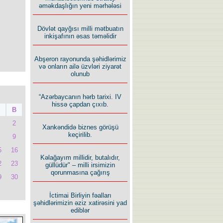
əməkdaşlığın yeni mərhələsi
Dövlət qayğısı milli mətbuatın
inkişafının əsas təməlidir
Abşeron rayonunda şəhidlərimiz
və onların ailə üzvləri ziyarət
olunub
“Azərbaycanın hərb tarixi. IV
hissə çapdan çıxıb.
B
2
Xankəndidə biznes görüşü
keçirilib.
9
5
16
Kəlağayım millidir, butalıdır,
2
23
güllüdür" – milli irsimizin
qorunmasına çağırış
9
30
İctimai Birliyin fəalları
şəhidlərimizin əziz xatirəsini yad
ediblər