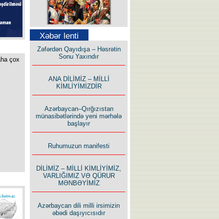
Xəbər lenti
Səfər Alışarlı yazır
Zəfərdən Qayıdışa – Həsrətin
Sonu Yaxındır
aha çox
ANA DİLİMİZ – MİLLİ
KİMLİYİMİZDİR
Uzun yolun Yolçusu
Azərbaycan–Qırğızıstan
münasibətlərində yeni mərhələ
başlayır
Ruhumuzun manifesti
DİLİMİZ – MİLLİ KİMLİYİMİZ,
Bu yolda mən varam!
VARLIĞIMIZ VƏ QÜRUR
MƏNBƏYİMİZ
Azərbaycan dili milli irsimizin
əbədi daşıyıcısıdır