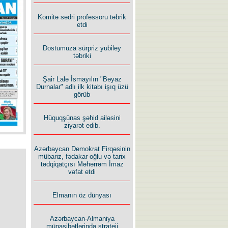
Komitə sədri professoru təbrik
İlham İsmayıl yazır:
etdi
Dostumuza sürpriz yubiley
təbriki
Şair Lalə İsmayılın "Bəyaz
Durnalar" adlı ilk kitabı işıq üzü
Rusiyanın süqutunu qaçılmaz
görüb
edən beş şərt
Hüquqşünas şəhid ailəsini
ziyarət edib.
Azərbaycan Demokrat Firqəsinin
mübariz, fədakar oğlu və tarix
tədqiqatçısı Məhərrəm İmaz
vəfat etdi
Elmanın öz dünyası
Azərbaycan-Almaniya
münasibətlərində strateji