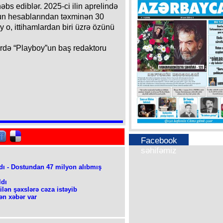
bs ediblər. 2025-ci ilin aprelində
un hesablarından təxminən 30
 o, ittihamlardan biri üzrə özünü
ərdə “Playboy”un baş redaktoru
Facebook
səhifəmiz
dı - Dostundan 47 milyon alıbmış
ldı
lən şəxslərə cəza istəyib
n xəbər var