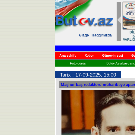
Zəfər
Əlaqə
Haqqımızda
Həsrət
Ana səhifə
Xəbər
Güneyin səsi
Əd
Foto görüş
Bütöv Azərbaycançı
Tarix : 17-09-2025, 15:00
Məşhur baş redaktoru müharibəyə apard