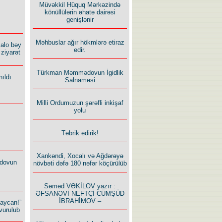
Müvəkkil Hüquq Mərkəzində
könüllülərin əhatə dairəsi
genişlənir
Məhbuslar ağır hökmlərə etiraz
alo bəy
edir.
ziyarət
Türkman Məmmədovun İgidlik
ıldı
Salnaməsi
Milli Ordumuzun şərəfli inkişaf
yolu
Təbrik edirik!
Xankəndi, Xocalı və Ağdərəyə
dovun
növbəti dəfə 180 nəfər köçürülüb
Səməd VƏKİLOV yazır :
ƏFSANƏVİ NEFTÇİ CÜMŞÜD
İBRAHİMOV –
baycan!”
vurulub