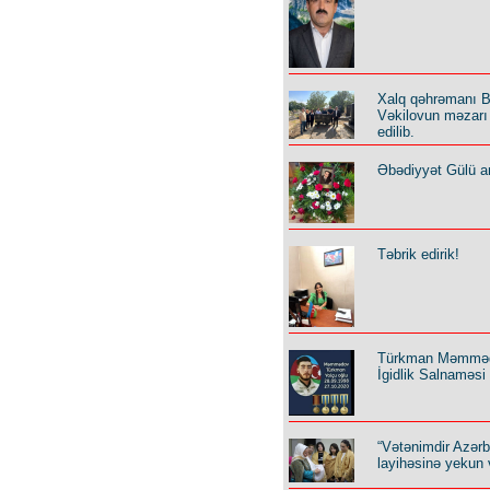
Xalq qəhrəmanı B
Vəkilovun məzarı 
edilib.
Əbədiyyət Gülü an
Təbrik edirik!
Türkman Məmmə
İgidlik Salnaməsi
“Vətənimdir Azər
layihəsinə yekun 