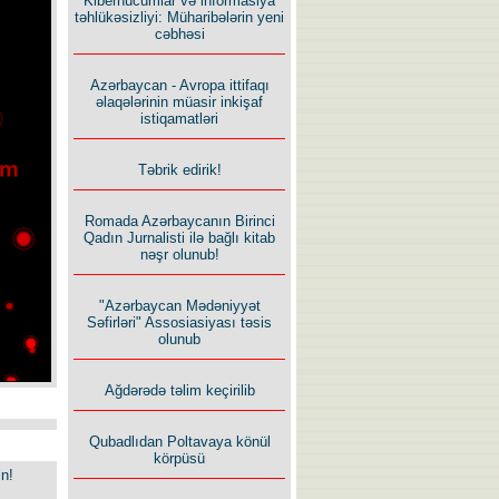
Kiberhücumlar və informasiya
təhlükəsizliyi: Müharibələrin yeni
cəbhəsi
Azərbaycan - Avropa ittifaqı
əlaqələrinin müasir inkişaf
istiqamatləri
Təbrik edirik!
Romada Azərbaycanın Birinci
Qadın Jurnalisti ilə bağlı kitab
nəşr olunub!
"Azərbaycan Mədəniyyət
Səfirləri" Assosiasiyası təsis
olunub
Ağdərədə təlim keçirilib
Qubadlıdan Poltavaya könül
körpüsü
in!