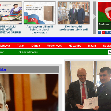
Andımız
dən Qayıdışa –
ANA DİLİMİZ – MİLLİ
Ruhumuzun manifesti
in Sonu Yaxındır
KİMLİYİMİZDİR
1
2
3
əbiyyat
Turan
Dünya
Mədəniyyət
Müsahibə
Maarif
Sosial
lar
Reklam xidmətləri
ılar