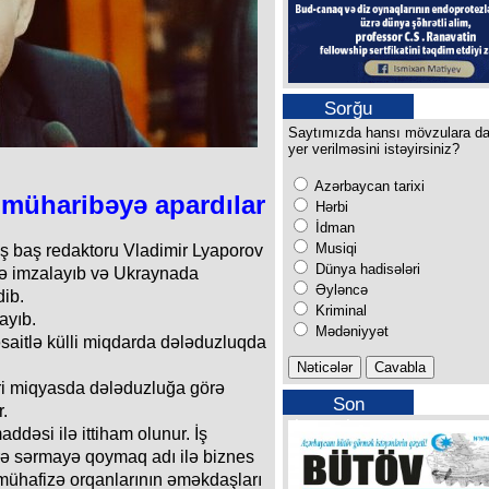
Sorğu
Saytımızda hansı mövzulara d
yer verilməsini istəyirsiniz?
Azərbaycan tarixi
müharibəyə apardılar
Hərbi
İdman
Musiqi
ş baş redaktoru Vladimir Lyaporov
Dünya hadisələri
lə imzalayıb və Ukraynada
Əyləncə
ib.
Kriminal
ayıb.
Mədəniyyət
əsaitlə külli miqdarda dələduzluqda
 İri miqyasda dələduzluğa görə
Son
.
buraxılışımız
dəsi ilə ittiham olunur. İş
lərə sərmayə qoymaq adı ilə biznes
mühafizə orqanlarının əməkdaşları