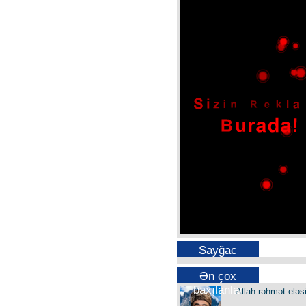
Sayğac
Ən çox
baxılanlar
Allah rəhmət eləs