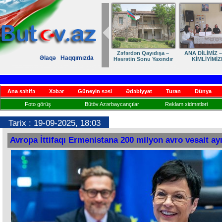
Dostumuza sürpriz
Elmanın öz d
Əlaqə
Haqqımızda
yubiley təbriki
Ana səhifə
Xəbər
Güneyin səsi
Ədəbiyyat
Turan
Dünya
Foto görüş
Bütöv Azərbaycançılar
Reklam xidmətləri
Tarix : 19-09-2025, 18:03
Avropa İttifaqı Ermənistana 200 milyon avro vəsait ay