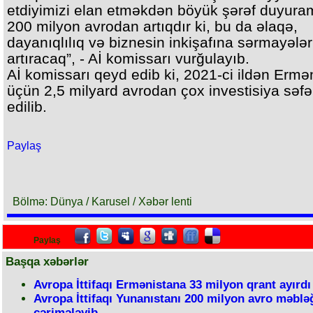
etdiyimizi elan etməkdən böyük şərəf duyura
200 milyon avrodan artıqdır ki, bu da əlaqə,
dayanıqlılıq və biznesin inkişafına sərmayələr
artıracaq”, - Aİ komissarı vurğulayıb.
Aİ komissarı qeyd edib ki, 2021-ci ildən Ermə
üçün 2,5 milyard avrodan çox investisiya səfə
edilib.
Paylaş
Bölmə: Dünya / Karusel / Xəbər lenti
Paylaş
Başqa xəbərlər
Avropa İttifaqı Ermənistana 33 milyon qrant ayırdı
Avropa İttifaqı Yunanıstanı 200 milyon avro məblə
cərimələyib