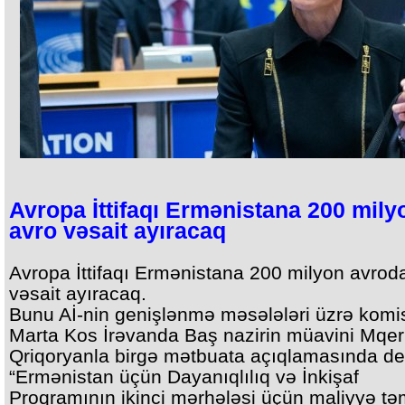
Avropa İttifaqı Ermənistana 200 mily
avro vəsait ayıracaq
Avropa İttifaqı Ermənistana 200 milyon avrod
vəsait ayıracaq.
Bunu Aİ-nin genişlənmə məsələləri üzrə komi
Marta Kos İrəvanda Baş nazirin müavini Mqer
Qriqoryanla birgə mətbuata açıqlamasında de
“Ermənistan üçün Dayanıqlılıq və İnkişaf
Proqramının ikinci mərhələsi üçün maliyyə tə