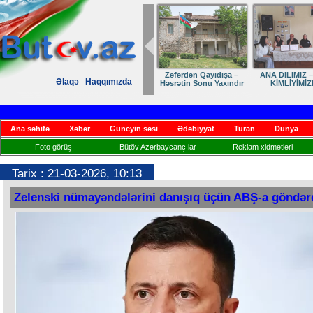
Zəfərdən Qayıdışa –
ANA DİLİMİZ –
Əlaqə
Haqqımızda
Həsrətin Sonu Yaxındır
KİMLİYİMİZ
Ana səhifə
Xəbər
Güneyin səsi
Ədəbiyyat
Turan
Dünya
Foto görüş
Bütöv Azərbaycançılar
Reklam xidmətləri
Tarix : 21-03-2026, 10:13
Zelenski nümayəndələrini danışıq üçün ABŞ-a göndər