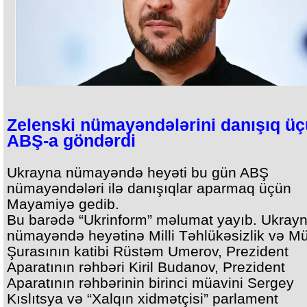
Zelenski nümayəndələrini danışıq ü
ABŞ-a göndərdi
Ukrayna nümayəndə heyəti bu gün ABŞ
nümayəndələri ilə danışıqlar aparmaq üçün
Mayamiyə gedib.
Bu barədə “Ukrinform” məlumat yayıb. Ukray
nümayəndə heyətinə Milli Təhlükəsizlik və M
Şurasının katibi Rüstəm Umerov, Prezident
Aparatının rəhbəri Kiril Budanov, Prezident
Aparatının rəhbərinin birinci müavini Sergey
Kıslıtsya və “Xalqın xidmətçisi” parlament