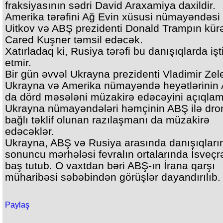
fraksiyasının sədri David Araxamiya daxildir.
Amerika tərəfini Ağ Evin xüsusi nümayəndəsi 
Uitkov və ABŞ prezidenti Donald Trampın kür
Cared Kuşner təmsil edəcək.
Xatırladaq ki, Rusiya tərəfi bu danışıqlarda işt
etmir.
Bir gün əvvəl Ukrayna prezidenti Vladimir Zel
Ukrayna və Amerika nümayəndə heyətlərinin
da dörd məsələni müzakirə edəcəyini açıqlam
Ukrayna nümayəndələri həmçinin ABŞ ilə dron
bağlı təklif olunan razılaşmanı da müzakirə
edəcəklər.
Ukrayna, ABŞ və Rusiya arasında danışıqları
sonuncu mərhələsi fevralın ortalarında İsveç
baş tutub. O vaxtdan bəri ABŞ-ın İrana qarşı
müharibəsi səbəbindən görüşlər dayandırılıb.
Paylaş